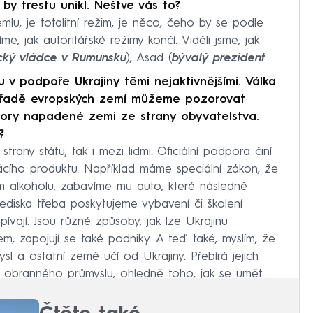
by trestu unikl.
Neštve vás to?
mlu, je totalitní režim, je něco, čeho by se podle
, jak autoritářské režimy končí. Viděli jsme, jak
ický vládce v Rumunsku
), Asad (
bývalý prezident
 v podpoře Ukrajiny těmi nejaktivnějšími. Válka
 v řadě evropských zemí můžeme pozorovat
ory napadené zemi ze strany obyvatelstva.
?
rany státu, tak i mezi lidmi. Oficiální podpora činí
cího produktu. Například máme speciální zákon, že
m alkoholu, zabavíme mu auto, které následně
ediska třeba poskytujeme vybavení či školení
ívají. Jsou různé způsoby, jak lze Ukrajinu
m, zapojují se také podniky. A teď také, myslím, že
l a ostatní země učí od Ukrajiny. Přebírá jejich
obranného průmyslu, ohledně toho, jak se umět