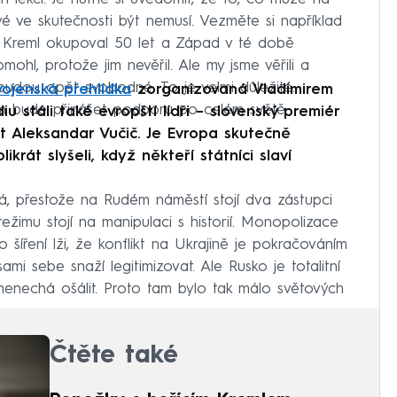
é ve skutečnosti být nemusí. Vezměte si například
y Kreml okupoval 50 let a Západ v té době
ohl, protože jim nevěřil. Ale my jsme věřili a
budou opět svobodné. To je velmi důležité.
vojenská přehlídka
zorganizovaná Vladimirem
jim bude přinášet podporu po celém světě.
 stáli také evropští lídři – slovenský premiér
t Aleksandar Vučič. Je Evropa skutečně
krát slyšeli, když někteří státníci slaví
á, přestože na Rudém náměstí stojí dva zástupci
režimu stojí na manipulaci s historií. Monopolizace
 šíření lži, že konflikt na Ukrajině je pokračováním
ami sebe snaží legitimizovat. Ale Rusko je totalitní
nenechá ošálit. Proto tam bylo tak málo světových
Čtěte také