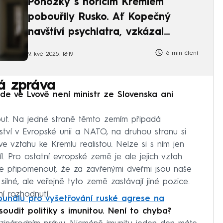
Ponožky s hořícím Kremlem
pobouřily Rusko. Ať Kopečný
navštíví psychiatra, vzkázal
senátor
6 min čtení
9. kvě 2025, 18:19
á zpráva
de ve Lvově není ministr ze Slovenska ani
t. Na jedné straně těmto zemím připadá
nství v Evropské unii a NATO, na druhou stranu si
 ve vztahu ke Kremlu realistou. Nelze si s ním jen
íl. Pro ostatní evropské země je ale jejich vztah
e připomenout, že za zavřenými dveřmi jsou naše
né, ale veřejně tyto země zastávají jiné pozice.
í rozhodnutí.
ribunálu pro vyšetřování ruské agrese na
oudit politiky s imunitou. Není to chyba?