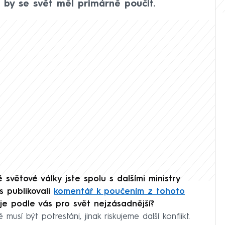
o by se svět měl primárně poučit.
světové války jste spolu s dalšími ministry
 publikovali
komentář k poučením z tohoto
í je podle vás pro svět nejzásadnější?
usí být potrestáni, jinak riskujeme další konflikt.