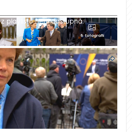
 playlistu není dostupná.
8 fotografií
litní režim. Všichni víme, jak to s nimi
oho měl obávat. V exkluzivním rozhovoru
sedání šéfů diplomacií EU ve Lvově to
aničí Baiba Braže. Putina přitom označila
t evropských lídrů na ruské vojenské
é světové války je podle ní pro starý
rátce po 80. výročí konce světového