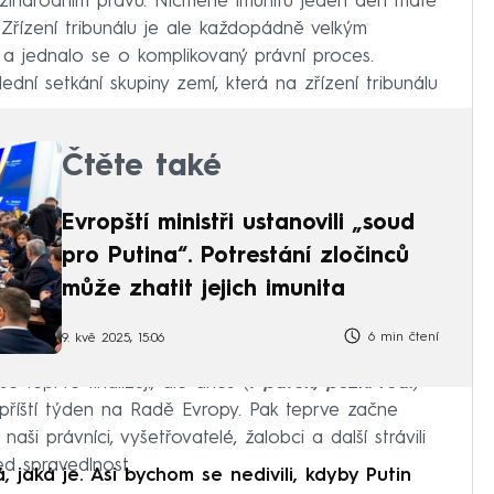
ezinárodním právu. Nicméně imunitu jeden den máte
. Zřízení tribunálu je ale každopádně velkým
a jednalo se o komplikovaný právní proces.
ední setkání skupiny zemí, která na zřízení tribunálu
Čtěte také
Evropští ministři ustanovili „soud
pro Putina“. Potrestání zločinců
může zhatit jejich imunita
6 min čtení
9. kvě 2025, 15:06
 teprve finalizují, ale dnes (
v pátek, pozn. red.
)
 příští týden na Radě Evropy. Pak teprve začne
naši právníci, vyšetřovatelé, žalobci a další strávili
ed spravedlnost.
 jaká je. Asi bychom se nedivili, kdyby Putin