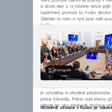
Není, protože takový je postup v m
a druhý den o ni můžete lehce přijít
úspěchem, protože to trvalo dlouho 
Zabralo to roky a nyní jsme měli posl
tlačila.
8
fotografií
Práce ještě není hotová, dokumenty se
je schválíme a oficiálně představíme
práce tribunálu. Práce, nad kterou již 
několik let, aby předvedli zločince př
Nicméně situace v Rusku je taková,