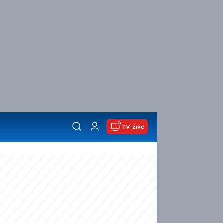
TV živě