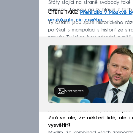
Státy stojící na straně svobody tak
agresoři. To jsou asi ty hlavní z těch 
ČTĚTE TAKÉ:
Přehlídka v Moskvě b
neukázalo nic nového
Ty ostatní jsou spíše historického ráz
potýkat s manipulací s historií ze s
pravdu. Ty lekce jsou zásadní a měli
6
fotografií
Jednou z oněch lekcí, kterou jste
Zdá se ale, že někteří lidé, ale i 
vysvětlit?
Myslím, že kombinací všech zmíněných