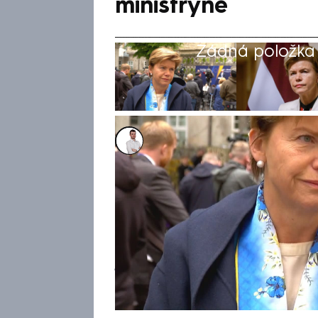
ministryně
Žádná položka z
Lukáš Cigánek
10. kvě 2025, 11:17
Ruský vládce v Rusku vede tota
končí, takže i on sám by se t
pro CNN Prima NEWS během za
řekla lotyšská ministryně zahr
jako „řezníka z Kremlu“. Účas
přehlídce k výročí konce druh
kontinent špatnou zprávou. K