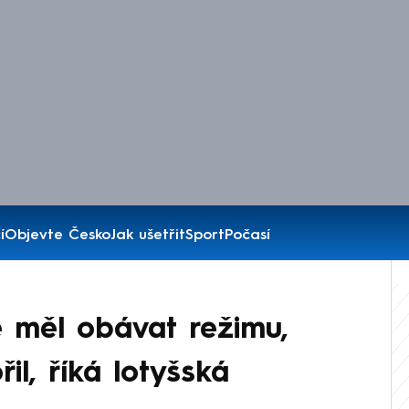
í
Objevte Česko
Jak ušetřit
Sport
Počasí
e měl obávat režimu,
il, říká lotyšská