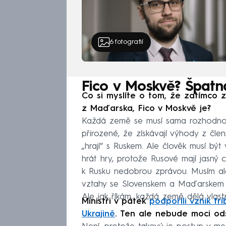
6
fotografií
Fico v Moskvě? Špatn
Co si myslíte o tom, že zatímco z
z Maďarska, Fico v Moskvě je?
Každá země se musí sama rozhodnou
přirozené, že získávají výhody z čle
„hrají“ s Ruskem. Ale člověk musí být
hrát hry, protože Rusové mají jasný c
k Rusku nedobrou zprávou. Musím al
vztahy se Slovenskem a Maďarskem sil
Ale jak říkám, každá země dělá vlastn
Ministři v pátek
podpořili vznik t
Ukrajině
. Ten ale nebude moci ods