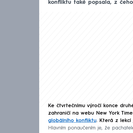
konfliktu také popsala, z čeh
Ke čtvrtečnímu výročí konce druhé 
zahraničí na webu New York Times
globálního konfliktu
. Která z lekc
Hlavním ponaučením je, že pachatelé m