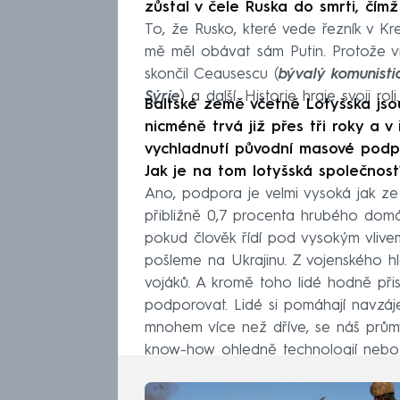
zůstal v čele Ruska do smrti, čímž 
To, že Rusko, které vede řezník v Kre
mě měl obávat sám Putin. Protože víme
skončil Ceausescu (
bývalý komunist
Sýrie
) a další. Historie hraje svoji roli.
Baltské země včetně Lotyšska jsou
nicméně trvá již přes tři roky a
vychladnutí původní masové podp
Jak je na tom lotyšská společnost
Ano, podpora je velmi vysoká jak ze st
přibližně 0,7 procenta hrubého domá
pokud člověk řídí pod vysokým vlive
pošleme na Ukrajinu. Z vojenského hl
vojáků. A kromě toho lidé hodně přisp
podporovat. Lidé si pomáhají navzáje
mnohem více než dříve, se náš průmys
know-how ohledně technologií nebo 
přizpůsobit a neustále inovovat.