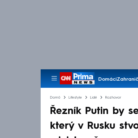
Domácí
Zahranič
Pořady
Domů
Lifestyle
Lidé
Rozhovor
Řezník Putin by s
který v Rusku stvoř