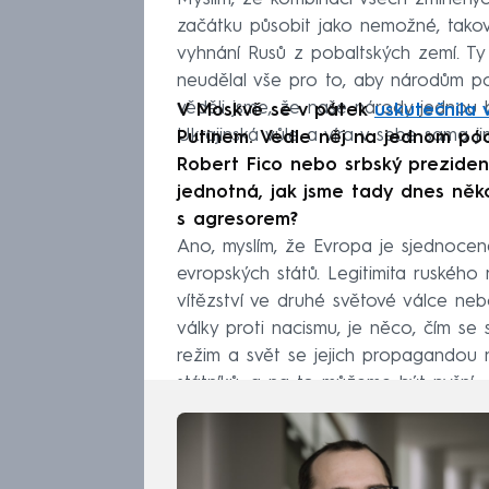
začátku působit jako nemožné, takov
vyhnání Rusů z pobaltských zemí. T
neudělal vše pro to, aby národům pom
věděli jsme, že naše národy jednou 
V Moskvě se v pátek
uskutečnila 
Ukrajinská vůle a víra v sebe sama 
Putinem. Vedle něj na jednom pódiu
Robert Fico nebo srbský preziden
jednotná, jak jsme tady dnes několi
s agresorem?
Ano, myslím, že Evropa je sjednocen
evropských států. Legitimita ruského 
vítězství ve druhé světové válce nebo
války proti nacismu, je něco, čím se s
režim a svět se jejich propagandou 
státníků, a na to můžeme být pyšní.