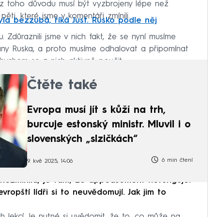
é z toho důvodu musí být vyzbrojeny lépe než
pěti, které jsme v komentáři zmínili.
yla bezzubá, říká Just. Rusko podle něj
u. Zdůraznili jsme v nich fakt, že se nyní musíme
trany Ruska, a proto musíme odhalovat a připomínat
 bychom se z nich aktivně poučit.
Čtěte také
Evropa musí jít s kůží na trh,
burcuje estonský ministr. Mluvil i o
slovenských „slzičkách“
6 min čtení
9. kvě 2025, 14:06
 nezmínila, je fakt, že appeasement nefunguje.
evropští lídři si to neuvědomují. Jak jim to
 lekcí. Je nutné si uvědomit, že to, co může na