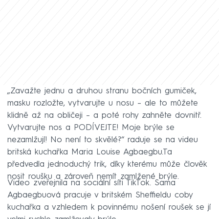
„Zavažte jednu a druhou stranu bočních gumiček,
masku rozložte, vytvarujte u nosu – ale to můžete
klidně až na obličeji – a poté rohy zahněte dovnitř.
Vytvarujte nos a PODÍVEJTE! Moje brýle se
nezamlžují! No není to skvělé?“ raduje se na videu
britská kuchařka Maria Louise Agbaegbu.Ta
předvedla jednoduchý trik, díky kterému může člověk
nosit roušku a zároveň nemít zamlžené brýle.
Video zveřejnila na sociální síti TikTok. Sama
Agbaegbuová pracuje v britském Sheffieldu coby
kuchařka a vzhledem k povinnému nošení roušek se jí