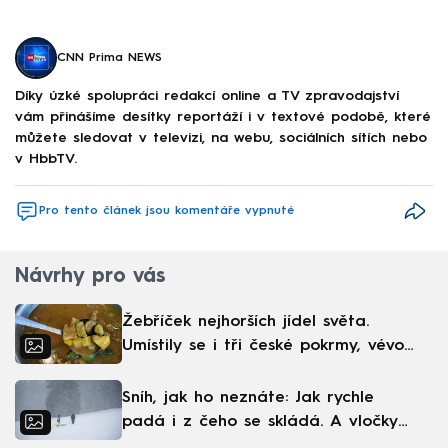
CNN Prima NEWS
Díky úzké spolupráci redakcí online a TV zpravodajství
vám přinášíme desítky reportáží i v textové podobě, které
můžete sledovat v televizi, na webu, sociálních sítích nebo
v HbbTV.
Pro tento článek jsou komentáře vypnuté
Návrhy pro vás
Žebříček nejhorších jídel světa.
Umístily se i tři české pokrmy, vévodí
skandinávská kuchyně
Sníh, jak ho neznáte: Jak rychle
padá i z čeho se skládá. A vločky
nejsou bílé