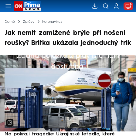
Domů
Zprávy
Koronavirus
Jak nemít zamlžené brýle při nošení
roušky? Britka ukázala jednoduchý trik
Žádná položka z playlistu není
Výběr redakce
dostupná.
Na pokraji tragédie: Ukrajinské letadlo, které
P