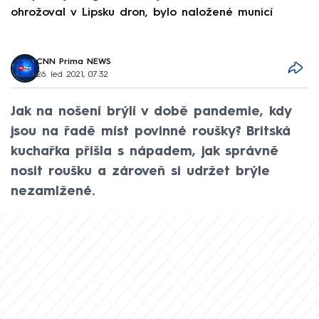
ohrožoval v Lipsku dron, bylo naložené municí
e
CNN Prima NEWS
26. led 2021, 07:32
Jak na nošení brýlí v době pandemie, kdy
jsou na řadě míst povinné roušky? Britská
kuchařka přišla s nápadem, jak správně
nosit roušku a zároveň si udržet brýle
nezamlžené.