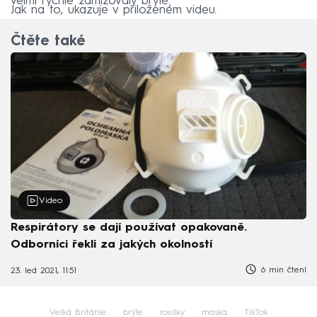
velmi rychle zamlžovaly brýle.
Jak na to, ukazuje v přiloženém videu.
Čtěte také
Video
Respirátory se dají používat opakovaně.
Odborníci řekli za jakých okolností
6 min čtení
23. led 2021, 11:51
Velká Británie
brýle
roušky
maska
TikTok