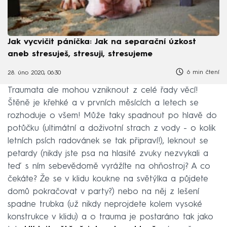
Jak vycvičit páníčka: Jak na separační úzkost
aneb stresuješ, stresuji, stresujeme
6 min čtení
28. úno 2020, 06:30
Traumata ale mohou vzniknout z celé řady věcí!
Štěně je křehké a v prvních měsících a letech se
rozhoduje o všem! Může taky spadnout po hlavě do
potůčku (ultimátní a doživotní strach z vody - o kolik
letních psích radovánek se tak připraví!), leknout se
petardy (nikdy jste psa na hlasité zvuky nezvykali a
teď s ním sebevědomě vyrážíte na ohňostroj? A co
čekáte? Že se v klidu koukne na světýlka a půjdete
domů pokračovat v party?) nebo na něj z lešení
spadne trubka (už nikdy neprojdete kolem vysoké
konstrukce v klidu) a o trauma je postaráno tak jako