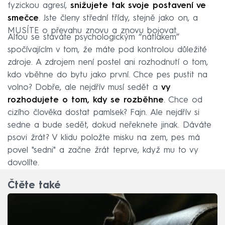
fyzickou agresí,
snižujete tak svoje postavení ve
smečce
. Jste členy střední třídy, stejně jako on, a
MUSÍTE o převahu znovu a znovu bojovat.
Alfou se stáváte psychologickým “nátlakem”
spočívajícím v tom, že máte pod kontrolou důležité
zdroje. A zdrojem není postel ani rozhodnutí o tom,
kdo vběhne do bytu jako první. Chce pes pustit na
volno? Dobře, ale nejdřív musí sedět a
vy
rozhodujete o tom, kdy se rozběhne
. Chce od
cizího člověka dostat pamlsek? Fajn. Ale nejdřív si
sedne a bude sedět, dokud neřeknete jinak. Dáváte
psovi žrát? V klidu položte misku na zem, pes má
povel "sedni" a začne žrát teprve, když mu to vy
dovolíte.
Čtěte také