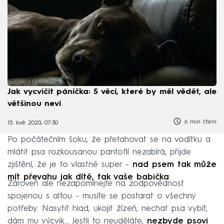
Jak vycvičit páníčka: 5 věcí, které by měl vědět, ale
většinou neví
6 min čtení
15. kvě 2020, 07:30
Po počátečním šoku, že přetahovat se na vodítku a
mlátit psa rozkousanou pantoflí nezabírá, přijde
zjištění, že je to vlastně super -
nad psem tak může
mít převahu jak dítě, tak vaše babička
.
Zároveň ale nezapomínejte na zodpovědnost
spojenou s alfou - musíte se postarat o všechny
potřeby. Nasytit hlad, ukojit žízeň, nechat psa vybít,
dám mu výcvik… Jestli to neuděláte,
nezbyde psovi