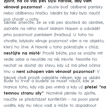
zjistit, na co váš pes slyší natolik, aby vám
věnoval pozornost
- zkuste buď oblíbené pamlsky
nebo oblíbenou hračku. Ideální by taky bylo naučit
psa chodit u nohy.
Jakmile zmerčíte, že se váš pes dostává do obrátek,
začněte na něho mluvit klidným hlasem a odvádět
jeho pozornost pamlskem (hračkou). U toho ho
chvalte, kdykoliv věnuje pozornost vám a ne objektu,
který ho štve. A hlavně u toho pokračujte v chůzi,
nestůjte na místě
! Prostě běžte, psa se snažte mít
vedle sebe a neustále na něj mluvte. Nesmíte ho
nechat se dostat do stavu, kdy už má před očima
tmu a
není schopen vám věnovat pozornost
! V
takové chvíli prostě odejděte někam, kde se uklidní.
Bude to trvat a budete se muset naučit, kde je
hranice toho, kdy vás pes vnímá a kdy už
přešel “na
temnou stranu síly”
. Nicméně jakmile to zjistíte,
naučíte se předcházet konfliktům - na psovi jasně
uvidíte, kdy mu něco vadí a může to dopadnout