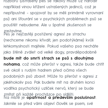
rozborů (ustrašený pes se takový může už narodit
například vinou křížení ustrašených jedinců, což je
nepřípustné - spojovat by se měli primárně vyrovnaní
psi) ani šťourání se v psychických problémech psů se
pouštět nebudeme. Ale u špatné zkušenosti se
zastavíme.
Pes je nejčastěji postižený agresí ze strachu
(nechceme nikomu křivdit, jen podotýkáme) kvůli
lehkomyslnosti majitele. Pokud vašeho psa necháte
jako štěně zválet od velké dogy, pravděpodobně
bude mít do smrti strach se psů s dlouhýma
nohama
, což může přerůst v agresi, takže bude chtít
své okolí s rudým hadrem před očima všech
podobných psů zbavit. Může to přerůst v agresi z
jakéhokoliv psa. Pak budete mít na druhém konci
vodítka psychotický uzlíček nervů, který se bude
zmítat při každé procházce po sídlišti.
Na místě je
opatrnost a především poslušnost
.
Jakmile se před vámi objeví člověk se psem, své