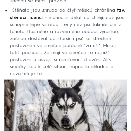
začnou se měnit pravidla.
Štěňata jsou zhruba do čtyř měsíců chráněna
tzv.
štěněčí licencí
- mohou si dělat co chtějí, což jsou
schopné lépe vstřebat feny než psi. Jakmile ale z
tohoto šťastného a rozverného období vyrostou,
začnou dostávat od starších psů se středním
postavením ve smečce pořádně "za uši". Musejí
totiž pochopit, že mají ve smečce to nejnižší
postavení a osvojit si usmiřovací chování. Alfy
smečky jsou k celé situaci naprosto chladné a
nezajímá je to.