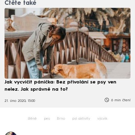
Čtěte také
Jak vycvičit páníčka: Bez přivolání se psy ven
nelez. Jak správně na to?
6 min čtení
21. úno 2020, 15:00
štěně
pes
Brno
psí aktivity
výcvik