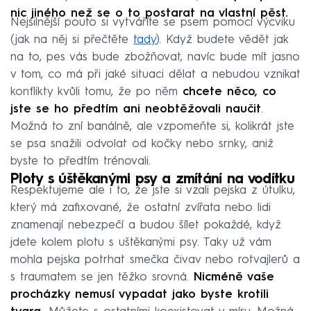
nic jiného než se o to postarat na vlastní pěst.
Nejsilnější pouto si vytváříte se psem pomocí výcviku
(jak na něj si přečtěte
tady
). Když budete vědět jak
na to, pes vás bude zbožňovat, navíc bude mít jasno
v tom, co má při jaké situaci dělat a nebudou vznikat
konflikty kvůli tomu, že po něm
chcete něco, co
jste se ho předtím ani neobtěžovali naučit
.
Možná to zní banálně, ale vzpomeňte si, kolikrát jste
se psa snažili odvolat od kočky nebo srnky, aniž
byste to předtím trénovali.
Ploty s úštěkanými psy a zmítání na vodítku
Respektujeme ale i to, že jste si vzali pejska z útulku,
který má zafixované, že ostatní zvířata nebo lidi
znamenají nebezpečí a budou šílet pokaždé, když
jdete kolem plotu s uštěkanými psy. Taky už vám
mohla pejska potrhat smečka čivav nebo rotvajlerů a
s traumatem se jen těžko srovná.
Nicméně vaše
procházky nemusí vypadat jako byste krotili