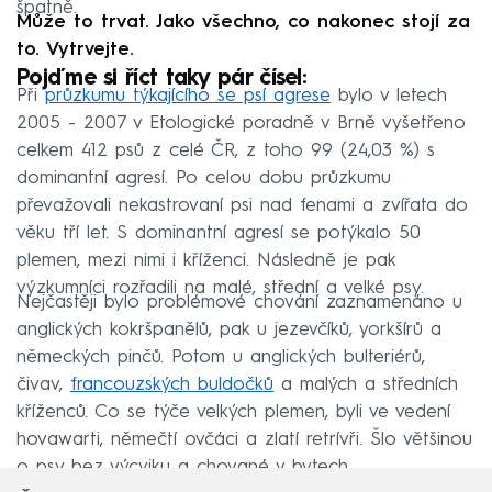
špatně.
Může to trvat. Jako všechno, co nakonec stojí za
to. Vytrvejte.
Pojďme si říct taky pár čísel:
Při
průzkumu týkajícího se psí agrese
bylo v letech
2005 - 2007 v Etologické poradně v Brně vyšetřeno
celkem 412 psů z celé ČR, z toho 99 (24,03 %) s
dominantní agresí. Po celou dobu průzkumu
převažovali nekastrovaní psi nad fenami a zvířata do
věku tří let. S dominantní agresí se potýkalo 50
plemen, mezi nimi i kříženci. Následně je pak
výzkumníci rozřadili na malé, střední a velké psy.
Nejčastěji bylo problémové chování zaznamenáno u
anglických kokršpanělů, pak u jezevčíků, yorkšírů a
německých pinčů. Potom u anglických bulteriérů,
čivav,
francouzských buldočků
a malých a středních
kříženců. Co se týče velkých plemen, byli ve vedení
hovawarti, němečtí ovčáci a zlatí retrívři. Šlo většinou
o psy bez výcviku a chované v bytech.