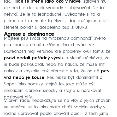
tak.
Hlídejte štěně jako oko v hlavě
, zároveň mu
ale nechte dostatek svobody k objevování. Nikdo
netvrdí, že je to jednoduché. Uvědomte si to a
pokud na to nemáte trpělivost, doporučujeme místo
štěněte pořídit si dospělého psa z útulku.
Agrese z dominance
Majitelé psů svádí na “vrozenou dominanci” svého
psa spoustu druhů nežádoucího chování. Ve
skutečnosti mají většinou ale problémy kvůli tomu, že
psovi nedali pořádný výcvik
a stejně očekávají, že
je bude poslouchat, nebo ho naučili, že může mít
cokoliv a kdykoliv, což přerostlo v to, že na ně
pes
vrčí nebo je kouše
. Pes může být dominantní a
šlapat jako hodinky, stejně tak jako může být
nejslabším článkem smečky a stejně si nárokovat
postavení alfy.
V první řadě, neodkazujte se na vlky a jejich chování
ve smečce. Je to jako byste chtěli sociální vazby v
rodině upravovat podle chování opic - z těch jsme