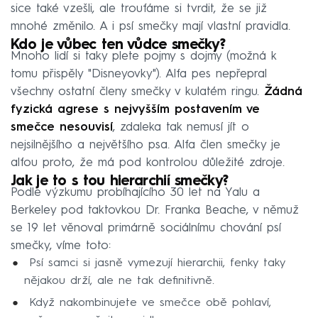
sice také vzešli, ale troufáme si tvrdit, že se již
mnohé změnilo. A i psí smečky mají vlastní pravidla.
Kdo je vůbec ten vůdce smečky?
Mnoho lidí si taky plete pojmy s dojmy (možná k
tomu přispěly "Disneyovky"). Alfa pes nepřepral
všechny ostatní členy smečky v kulatém ringu.
Žádná
fyzická agrese s nejvyšším postavením ve
smečce nesouvisí
, zdaleka tak nemusí jít o
nejsilnějšího a největšího psa. Alfa člen smečky je
alfou proto, že má pod kontrolou důležité zdroje.
Jak je to s tou hierarchií smečky?
Podle výzkumu probíhajícího 30 let na Yalu a
Berkeley pod taktovkou Dr. Franka Beache, v němuž
se 19 let věnoval primárně sociálnímu chování psí
smečky, víme toto:
Psí samci si jasně vymezují hierarchii, fenky taky
nějakou drží, ale ne tak definitivně.
Když nakombinujete ve smečce obě pohlaví,