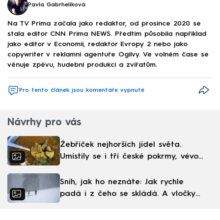
Pavla Gabrhelíková
Na TV Prima začala jako redaktor, od prosince 2020 se
stala editor CNN Prima NEWS. Předtím působila například
jako editor v Economii, redaktor Evropy 2 nebo jako
copywriter v reklamní agentuře Ogilvy. Ve volném čase se
věnuje zpěvu, hudební produkci a zvířatům.
Pro tento článek jsou komentáře vypnuté
Návrhy pro vás
Žebříček nejhorších jídel světa.
Umístily se i tři české pokrmy, vévodí
skandinávská kuchyně
Sníh, jak ho neznáte: Jak rychle
padá i z čeho se skládá. A vločky
nejsou bílé