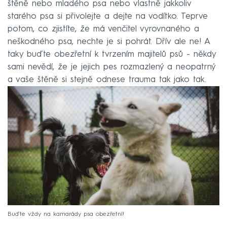
štěně nebo mladého psa nebo vlastně jakkoliv
starého psa si přivolejte a dejte na vodítko. Teprve
potom, co zjistíte, že má venčitel vyrovnaného a
neškodného psa, nechte je si pohrát. Dřív ale ne! A
taky buďte obezřetní k tvrzením majitelů psů - někdy
sami nevědí, že je jejich pes rozmazlený a neopatrný
a vaše štěně si stejně odnese trauma tak jako tak.
Buďte vždy na kamarády psa obezřetní!