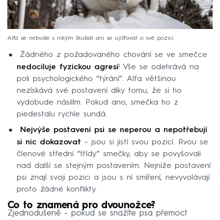
Alfa se nebude s nikým škubat ani se ujišťovat o své pozici.
Žádného z požadovaného chování se ve smečce
nedociluje fyzickou agresí
! Vše se odehrává na
poli psychologického “týrání”. Alfa většinou
nezískává své postavení díky tomu, že si ho
vydobude násilím. Pokud ano, smečka ho z
piedestalu rychle sundá.
Nejvýše postavení psi se neperou a nepotřebují
si nic dokazovat
- jsou si jistí svou pozicí. Rvou se
členové střední “třídy” smečky, aby se povyšovali
nad další se stejným postavením. Nejníže postavení
psi znají svoji pozici a jsou s ní smíření, nevyvolávají
proto žádné konflikty.
Co to znamená pro dvounožce?
Zjednodušeně - pokud se snažíte psa přemoct