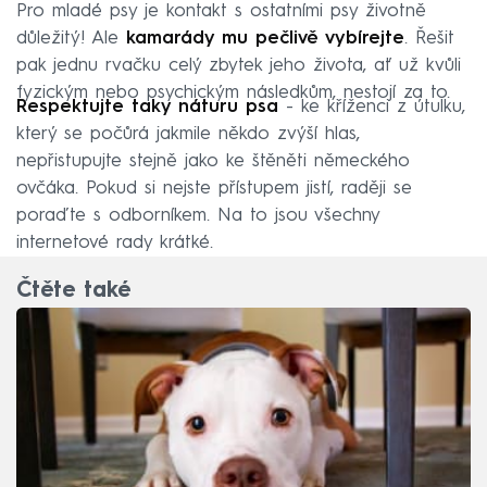
Pro mladé psy je kontakt s ostatními psy životně
důležitý! Ale
kamarády mu pečlivě vybírejte
. Řešit
pak jednu rvačku celý zbytek jeho života, ať už kvůli
fyzickým nebo psychickým následkům, nestojí za to.
Respektujte taky náturu psa
- ke kříženci z útulku,
který se počůrá jakmile někdo zvýší hlas,
nepřistupujte stejně jako ke štěněti německého
ovčáka. Pokud si nejste přístupem jistí, raději se
poraďte s odborníkem. Na to jsou všechny
internetové rady krátké.
Čtěte také