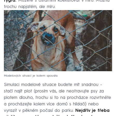
tygra.
Můžete s ostatními koexistovat v míru. Možná
trochu napjatém, ale míru.
Modelových situací je kolem spousta.
Simulaci modelové situace budete mít snadnou -
stačí najít plot (prosím vás, ale neotravujte psy za
plotem dlouho, trochu si to na procházce rozvrhněte
a procházejte kolem více domů s hlídači) nebo
vyrazit v pěkném počasí do parku.
Nejdřív je třeba