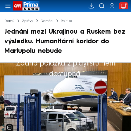
Domů
Zprávy
Domácí
Politika
Jednání mezi Ukrajinou a Ruskem bez
výsledku. Humanitární koridor do
Mariupolu nebude
Žádná položka z playlistu není
Výběr redakce
dostupná.