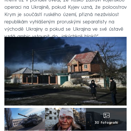
Kreml už v pondělí uvedl, že Rusko zastaví vojenskou
operaci na Ukrajině, pokud Kyjev uzná, že poloostrov
Krym je součástí ruského území, přizná nezávislost
republikám vyhlášeným proruskými separatisty na
východě Ukrajiny a pokud se Ukrajina ve své ústavě
vzdá ambic vstoupit do „jakýchkoli bloků“.
30 fotografií