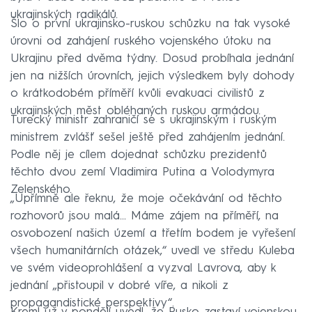
ukrajinských radikálů.
Šlo o první ukrajinsko-ruskou schůzku na tak vysoké
úrovni od zahájení ruského vojenského útoku na
Ukrajinu před dvěma týdny. Dosud probíhala jednání
jen na nižších úrovních, jejich výsledkem byly dohody
o krátkodobém příměří kvůli evakuaci civilistů z
ukrajinských měst obléhaných ruskou armádou.
Turecký ministr zahraničí se s ukrajinským i ruským
ministrem zvlášť sešel ještě před zahájením jednání.
Podle něj je cílem dojednat schůzku prezidentů
těchto dvou zemí Vladimira Putina a Volodymyra
Zelenského.
„Upřímně ale řeknu, že moje očekávání od těchto
rozhovorů jsou malá... Máme zájem na příměří, na
osvobození našich území a třetím bodem je vyřešení
všech humanitárních otázek,“ uvedl ve středu Kuleba
ve svém videoprohlášení a vyzval Lavrova, aby k
jednání „přistoupil v dobré víře, a nikoli z
propagandistické perspektivy“.