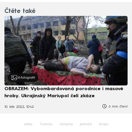
Čtěte také
16
fotografií
OBRAZEM: Vybombardovaná porodnice i masové
hroby. Ukrajinský Mariupol čelí zkáze
6 min čtení
10. bře 2022, 10:42
válka
Turecko
Ukrajina
jednání
Rusko