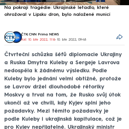
Na pokraji tragédie: Ukrajinské letadlo, které
P
ohrožoval v Lipsku dron, bylo naložené municí
e
ČTK
,
CNN Prima NEWS
Akt. 10. bře 2022, 11:16
• 10. bře 2022, 09:48
Čtvrteční schůzka šéfů diplomacie Ukrajiny
a Ruska Dmytra Kuleby a Sergeje Lavrova
nedospěla k žádnému výsledku. Podle
Kuleby bylo jednání velmi obtížné, protože
se Lavrov držel dlouhodobé rétoriky
Moskvy a trval na tom, že Rusko svůj útok
ukončí až ve chvíli, kdy Kyjev splní jeho
požadavky. Mezi těmito požadavky je
podle Kuleby i ukrajinská kapitulace, což je
pro Kyjev nepřijatelné. Ukrajinský ministr