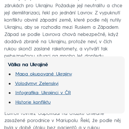
zárukách pro Ukrajinu. Požaduje její neutralitu a chce
její demilitarizaci, řekl po jednání Lavrov. Z vypuknutí
konfliktu obvinil západní země, které podle něj nutily
Ukrajinu, aby se rozhodla mezi Ruskem a Západem.
Západ se podle Lavrova chová nebezpečně, když
dodává zbraně na Ukrajinu, protože neví, v čích
rukou skončí zaslané raketomety, a vytváří tak
nebezpečnou situaci na mnoho let dopředu.
Válka na Ukrajině
Mapa okupované Ukrajiny
Volodymyr Zelenskyj
Infografika: Ukrajinci v ČR
Historie konfliktu
Lavrov rovněž odpovídal na otázku ohledně
zasažené porodnice v Mariupolu. Řekl, že podle něj
byla v době útoku bez pacientů a v rukou