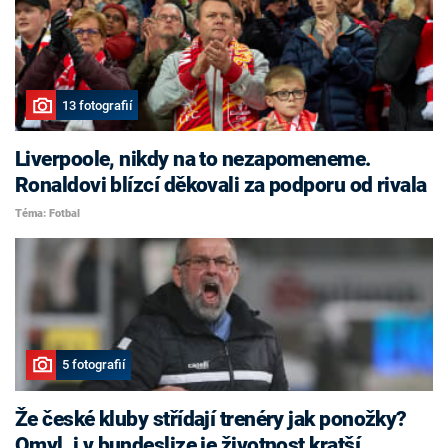
13 fotografií
Liverpoole, nikdy na to nezapomeneme.
Ronaldovi blízcí děkovali za podporu od rivala
Téma: Fotbal
5 fotografií
Že české kluby střídají trenéry jak ponožky?
Omyl, i v bundeslize je životnost kratší