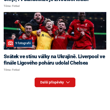
Téma: Fotbal
9 fotografií
Svátek ve stínu války na Ukrajině. Liverpool ve
finále Ligového poháru udolal Chelsea
Téma: Fotbal
Další příspěvky