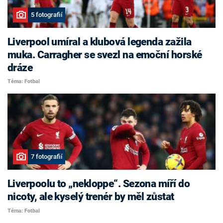
5 fotografií
Liverpool umíral a klubová legenda zažila
muka. Carragher se svezl na emoční horské
dráze
Téma: Fotbal
7 fotografií
Liverpoolu to „nekloppe“. Sezona míří do
nicoty, ale kyselý trenér by měl zůstat
Téma: Fotbal