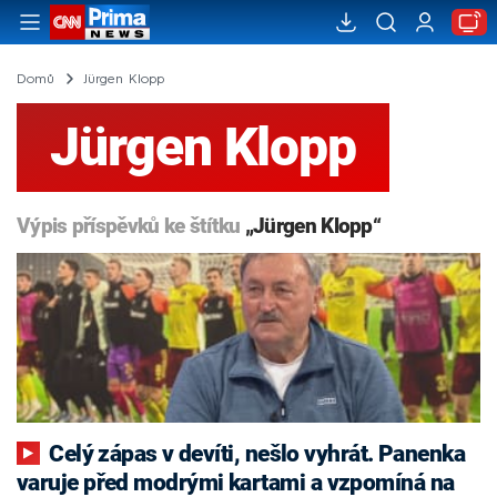
Domů
Jürgen Klopp
Jürgen Klopp
Výpis příspěvků ke štítku
„Jürgen Klopp“
Celý zápas v devíti, nešlo vyhrát. Panenka
varuje před modrými kartami a vzpomíná na