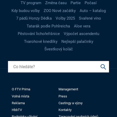
TV program
Změna času
Partie
Počasí
Kdy budou volby
ZOO Nové začátky
Auto – katalog
7 pádů Honzy Dědka
Volby 2025
Svařené víno
Tatarák podle Pohlreicha
Aloe vera
Pěstování lichořeřišnice
Výpočet ascendentu
Tvarohové knedlíky
Nejlepší palačinky
Švestkový koláč
O FTV Prima
Management
Volná místa
Press
Reklama
Castingy a výzvy
HbbTV
Kontakty
Podmínky užívání
Zpracování osobních údajů