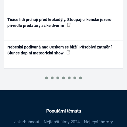
Tisíce lidí prchají před krokodýly. Stoupající keňské jezero
přivedlo predátory až ke dveřím
Nebeská podívaná nad Českem se blíží. Působivé zatmění
Slunce doplní meteorická show
Populární témata
Jak zhubnout
Nejlepší filmy 2024
Nejlepší horory