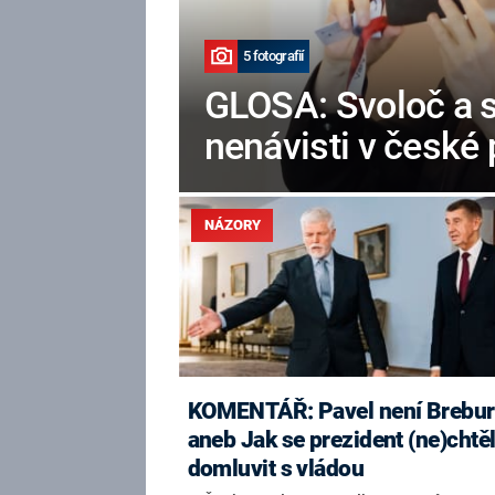
5 fotografií
GLOSA: Svoloč a s
nenávisti v české 
NÁZORY
KOMENTÁŘ: Pavel není Brebu
aneb Jak se prezident (ne)chtě
domluvit s vládou