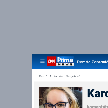
Domácí
Zahranič
Pořady
Domů
Karolina Stonjeková
Kar
komentát