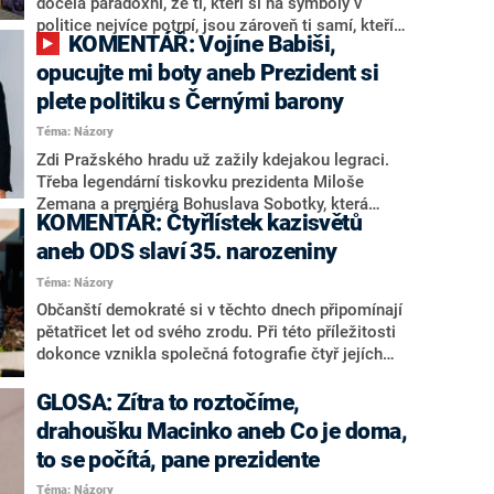
docela paradoxní, že ti, kteří si na symboly v
politice nejvíce potrpí, jsou zároveň ti samí, kteří
KOMENTÁŘ: Vojíne Babiši,
nejvehementněji obhajují sraz takzvaných
Sudetských Němců v Brně – což je akce, jež je
opucujte mi boty aneb Prezident si
právě z hlediska symboliky poměrně dost
plete politiku s Černými barony
nešťastná. Vlastně stejně, jako je nešťastné jejich
Téma: Názory
samotné pojmenování, které je bytostně spjato s
nacistickým režimem.
Zdi Pražského hradu už zažily kdejakou legraci.
Třeba legendární tiskovku prezidenta Miloše
Zemana a premiéra Bohuslava Sobotky, která
KOMENTÁŘ: Čtyřlístek kazisvětů
vstoupila do historie pod krycím názvem „Nastav
si to, máš to obráceně“. A nebylo by asi
aneb ODS slaví 35. narozeniny
překvapivé, kdyby se Sobotkovi dodnes zdály
Téma: Názory
hrůzostrašné sny o holi, zlověstně ukazující
Občanští demokraté si v těchto dnech připomínají
směrem k mikrofonu. Ovšem další pokračování
pětatřicet let od svého zrodu. Při této příležitosti
války, kterou Petr Pavel rozpoutal proti Strakově
dokonce vznikla společná fotografie čtyř jejích
akademii, už vypjaté vztahy Zemana a Sobotky
posledních předsedů. Vlastně je to docela
překonalo. A to jsme teprve na začátku.
symptomatické: čtyři předsedové AKA čtyři viníci
GLOSA: Zítra to roztočíme,
současného ódéesáckého marasmu pěkně
drahoušku Macinko aneb Co je doma,
pohromadě...
to se počítá, pane prezidente
Téma: Názory