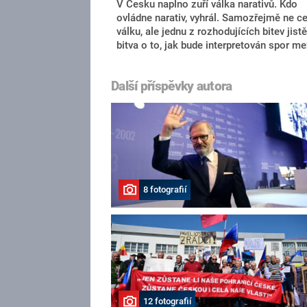
V Česku naplno zuří válka narativů. Kdo
ovládne narativ, vyhrál. Samozřejmě ne c
válku, ale jednu z rozhodujících bitev jistě
bitva o to, jak bude interpretován spor me
vládou a prezidentem, je bitva mimořádně
důležitá…
Další příspěvky autora
8 fotografií
12 fotografií