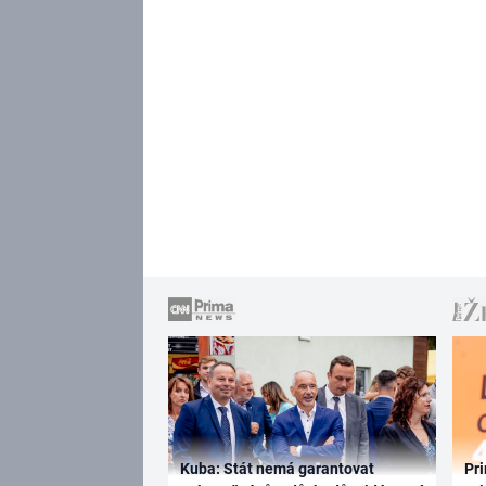
Kuba: Stát nemá garantovat
Pri