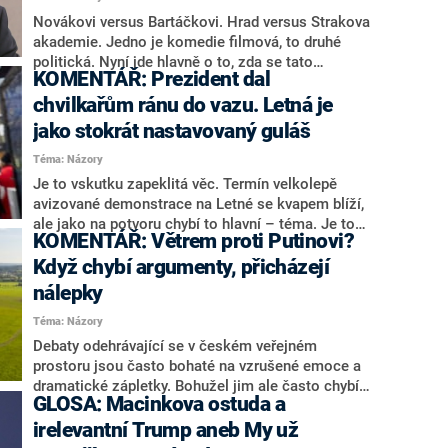
Novákovi versus Bartáčkovi. Hrad versus Strakova
akademie. Jedno je komedie filmová, to druhé
politická. Nyní jde hlavně o to, zda se tato
KOMENTÁŘ: Prezident dal
politická veselohra přesune i do zahraničí, tedy na
blížící se summit NATO v turecké Ankaře...
chvilkařům ránu do vazu. Letná je
jako stokrát nastavovaný guláš
Téma: Názory
Je to vskutku zapeklitá věc. Termín velkolepě
avizované demonstrace na Letné se kvapem blíží,
ale jako na potvoru chybí to hlavní – téma. Je to
KOMENTÁŘ: Větrem proti Putinovi?
podobné, jako kdybyste okázale ohlašovali
otevření nové restaurace, ale pár dní před dnem
Když chybí argumenty, přicházejí
„D“ vám zdrhnul šéfkuchař.
nálepky
Téma: Názory
Debaty odehrávající se v českém veřejném
prostoru jsou často bohaté na vzrušené emoce a
dramatické zápletky. Bohužel jim ale často chybí
GLOSA: Macinkova ostuda a
to hlavní, tedy nějaké alespoň elementární ratio.
Pro současnou debatu o „větrnících“ platí totéž. A
irelevantní Trump aneb My už
nebyli bychom v Česku, kdyby se do diskuse