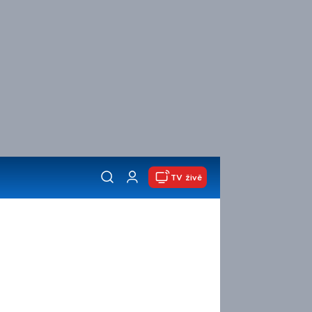
TV živě