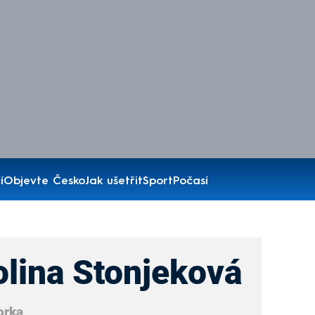
í
Objevte Česko
Jak ušetřit
Sport
Počasí
olina Stonjeková
orka