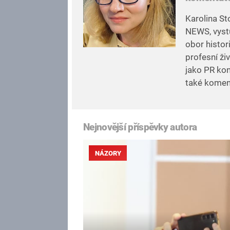
Karolina St
NEWS, vystu
obor histor
profesní ži
jako PR kon
také komen
Nejnovější příspěvky autora
NÁZORY