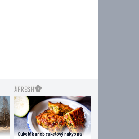
Cukeťák aneb cuketový nákyp na