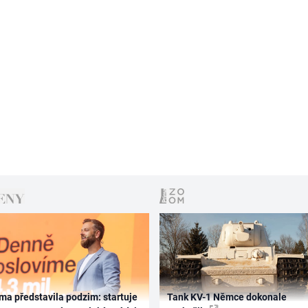
ma představila podzim: startuje
Tank KV-1 Němce dokonale