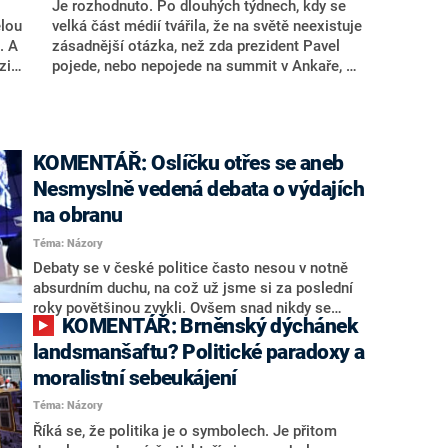
Je rozhodnuto. Po dlouhých týdnech, kdy se
elou
velká část médií tvářila, že na světě neexistuje
. A
zásadnější otázka, než zda prezident Pavel
zi
pojede, nebo nepojede na summit v Ankaře, už
známe odpověď. A dopadlo to přesně podle
slov, která ve filmu Jára Cimrman ležící, spící
pronese manželka cestovatele Holuba: „Doma
bude. Už se narajzoval dost.“
KOMENTÁŘ: Oslíčku otřes se aneb
Nesmyslně vedená debata o výdajích
na obranu
Téma: Názory
Debaty se v české politice často nesou v notně
absurdním duchu, na což už jsme si za poslední
roky povětšinou zvykli. Ovšem snad nikdy se
KOMENTÁŘ: Brněnský dýchánek
diskuse o určitém tématu nevedla, jak by řekl
klasik, tak „falešně a prázdně“, jako je tomu nyní u
landsmanšaftu? Politické paradoxy a
otázky výdajů na obranu.
moralistní sebeukájení
Téma: Názory
Říká se, že politika je o symbolech. Je přitom