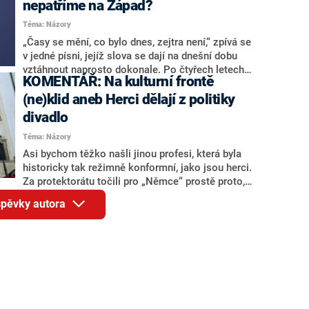
nepatříme na Západ?
nepromítl také ultimátní argument všech
Téma: Názory
argumentů, tedy Rusko a Putin...
„Časy se mění, co bylo dnes, zejtra není,“ zpívá se
v jedné písni, jejíž slova se dají na dnešní dobu
vztáhnout naprosto dokonale. Po čtyřech letech
KOMENTÁŘ: Na kulturní frontě
hysterických výkřiků, že „patříme na Západ“, jsme
se najednou ocitli v situaci, kdy je Západ vlastně
(ne)klid aneb Herci dělají z politiky
tak trochu „fuj“. Paradoxně to ale netvrdí nově
divadlo
nastoupivší vláda, o níž jsme naopak slýchali, jak
Téma: Názory
nás zaručeně potáhne na Východ. Tvrdí to bývalá
vláda a její sympatizanti, kteří si přitom z patření
Asi bychom těžko našli jinou profesi, která byla
na Západ udělali svého druhu náboženství.
historicky tak režimně konformní, jako jsou herci.
Za protektorátu točili pro „Němce“ prostě proto,
že každý člověk se chce pracovně realizovat a
íspěvky autora
realizací se u herce rozumí natáčet a hrát. Čest
výjimkám, jako byla třeba Jiřina Štěpničková, která
si raději nechala operovat zcela zdravé koleno, jen
aby měla alibi, proč roli během protektorátu
odmítnout. A scénu, jak se umělecké ikony z doby
normalizace nechaly nahnat do Národního divadla
na podpis Anticharty, raději nebudeme ani
připomínat.