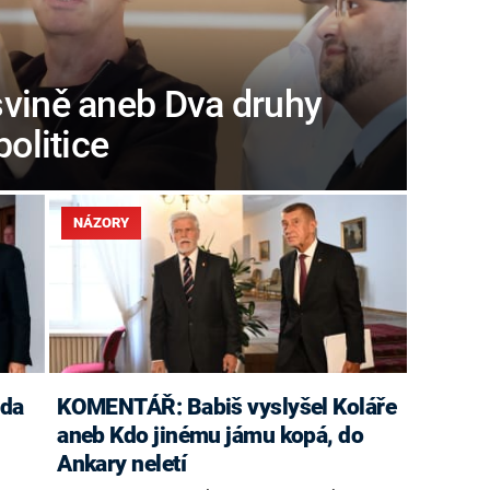
vině aneb Dva druhy
politice
NÁZORY
rda
KOMENTÁŘ: Babiš vyslyšel Koláře
l
aneb Kdo jinému jámu kopá, do
Ankary neletí