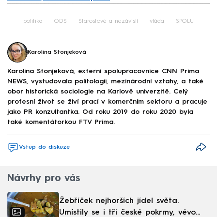
Failed to fetch
politika
ODS
Starostové a nezávislí
vláda
SPOLU
Karolina Stonjeková
Karolina Stonjeková, externí spolupracovnice CNN Prima
NEWS, vystudovala politologii, mezinárodní vztahy, a také
obor historická sociologie na Karlově univerzitě. Celý
profesní život se živí prací v komerčním sektoru a pracuje
jako PR konzultantka. Od roku 2019 do roku 2020 byla
také komentátorkou FTV Prima.
Vstup do diskuze
Návrhy pro vás
Žebříček nejhorších jídel světa.
Umístily se i tři české pokrmy, vévodí