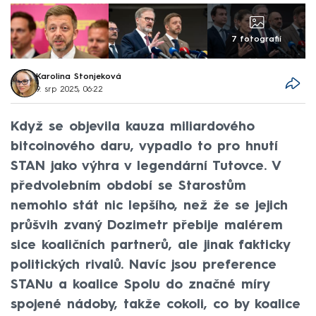
7 fotografií
Karolina Stonjeková
9. srp 2025, 06:22
Když se objevila kauza miliardového
bitcoinového daru, vypadlo to pro hnutí
STAN jako výhra v legendární Tutovce. V
předvolebním období se Starostům
nemohlo stát nic lepšího, než že se jejich
průšvih zvaný Dozimetr přebije malérem
sice koaličních partnerů, ale jinak fakticky
politických rivalů. Navíc jsou preference
STANu a koalice Spolu do značné míry
spojené nádoby, takže cokoli, co by koalice