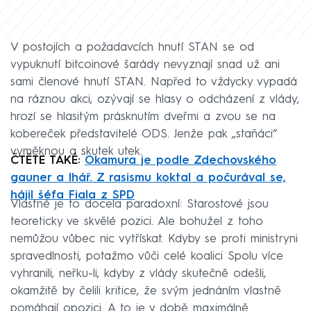
V postojích a požadavcích hnutí STAN se od
vypuknutí bitcoinové šarády nevyznají snad už ani
sami členové hnutí STAN. Napřed to vždycky vypadá
na ráznou akci, ozývají se hlasy o odcházení z vlády,
hrozí se hlasitým prásknutím dveřmi a zvou se na
kobereček představitelé ODS. Jenže pak „staňáci“
vyměknou a skutek utek.
ČTĚTE TAKÉ:
Okamura je podle Zdechovského
gauner a lhář. Z rasismu koktal a počurával se,
hájil šéfa Fiala z SPD
Vlastně je to docela paradoxní: Starostové jsou
teoreticky ve skvělé pozici. Ale bohužel z toho
nemůžou vůbec nic vytřískat. Kdyby se proti ministryni
spravedlnosti, potažmo vůči celé koalici Spolu více
vyhranili, neřku-li, kdyby z vlády skutečně odešli,
okamžitě by čelili kritice, že svým jednáním vlastně
pomáhají opozici. A to je v době maximálně