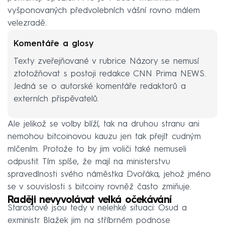
vyšponovaných předvolebních vášní rovno málem
velezradě.
Komentáře a glosy
Texty zveřejňované v rubrice Názory se nemusí
ztotožňovat s postoji redakce CNN Prima NEWS.
Jedná se o autorské komentáře redaktorů a
externích přispěvatelů.
Ale jelikož se volby blíží, tak na druhou stranu ani
nemohou bitcoinovou kauzu jen tak přejít cudným
mlčením. Protože to by jim voliči také nemuseli
odpustit. Tím spíše, že mají na ministerstvu
spravedlnosti svého náměstka Dvořáka, jehož jméno
se v souvislosti s bitcoiny rovněž často zmiňuje.
Raději nevyvolávat velká očekávání
Starostové jsou tedy v nelehké situaci: Osud a
exministr Blažek jim na stříbrném podnose