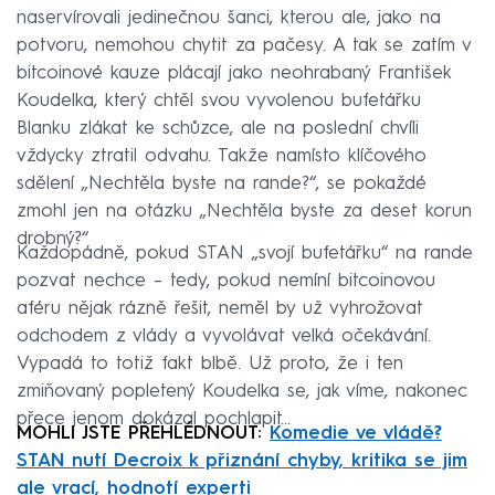
naservírovali jedinečnou šanci, kterou ale, jako na
potvoru, nemohou chytit za pačesy. A tak se zatím v
bitcoinové kauze plácají jako neohrabaný František
Koudelka, který chtěl svou vyvolenou bufetářku
Blanku zlákat ke schůzce, ale na poslední chvíli
vždycky ztratil odvahu. Takže namísto klíčového
sdělení „Nechtěla byste na rande?“, se pokaždé
zmohl jen na otázku „Nechtěla byste za deset korun
drobný?“
Každopádně, pokud STAN „svojí bufetářku“ na rande
pozvat nechce – tedy, pokud nemíní bitcoinovou
aféru nějak rázně řešit, neměl by už vyhrožovat
odchodem z vlády a vyvolávat velká očekávání.
Vypadá to totiž fakt blbě. Už proto, že i ten
zmiňovaný popletený Koudelka se, jak víme, nakonec
přece jenom dokázal pochlapit...
MOHLI JSTE PŘEHLÉDNOUT:
Komedie ve vládě?
STAN nutí Decroix k přiznání chyby, kritika se jim
ale vrací, hodnotí experti