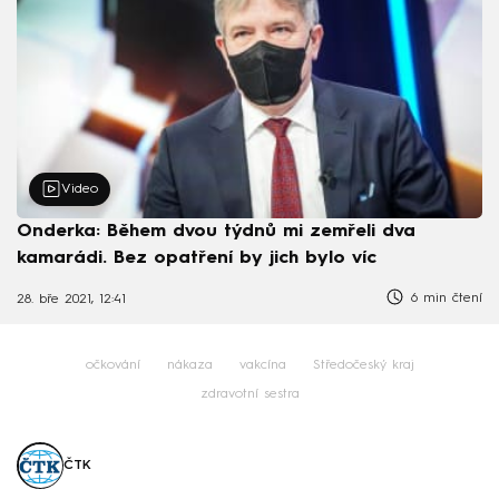
Video
Onderka: Během dvou týdnů mi zemřeli dva
kamarádi. Bez opatření by jich bylo víc
6 min čtení
28. bře 2021, 12:41
očkování
nákaza
vakcína
Středočeský kraj
zdravotní sestra
ČTK