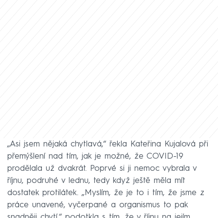
„Asi jsem nějaká chytlavá,“ řekla Kateřina Kujalová při
přemýšlení nad tím, jak je možné, že COVID-19
prodělala už dvakrát. Poprvé si ji nemoc vybrala v
říjnu, podruhé v lednu, tedy když ještě měla mít
dostatek protilátek. „Myslím, že je to i tím, že jsme z
práce unavené, vyčerpané a organismus to pak
snadněji chytí,“ podotkla s tím, že v říjnu na jejím