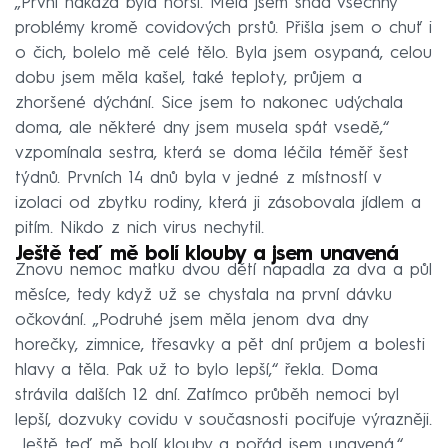
„První nákaza byla horší. Měla jsem snad všechny
problémy kromě covidových prstů. Přišla jsem o chuť i
o čich, bolelo mě celé tělo. Byla jsem osypaná, celou
dobu jsem měla kašel, také teploty, průjem a
zhoršené dýchání. Sice jsem to nakonec udýchala
doma, ale některé dny jsem musela spát vsedě,“
vzpomínala sestra, která se doma léčila téměř šest
týdnů. Prvních 14 dnů byla v jedné z místností v
izolaci od zbytku rodiny, která ji zásobovala jídlem a
pitím. Nikdo z nich virus nechytil.
Ještě teď mě bolí klouby a jsem unavená
Znovu nemoc matku dvou dětí napadla za dva a půl
měsíce, tedy když už se chystala na první dávku
očkování. „Podruhé jsem měla jenom dva dny
horečky, zimnice, třesavky a pět dní průjem a bolesti
hlavy a těla. Pak už to bylo lepší,“ řekla. Doma
strávila dalších 12 dní. Zatímco průběh nemoci byl
lepší, dozvuky covidu v současnosti pociťuje výrazněji.
„Ještě teď mě bolí klouby a pořád jsem unavená,“