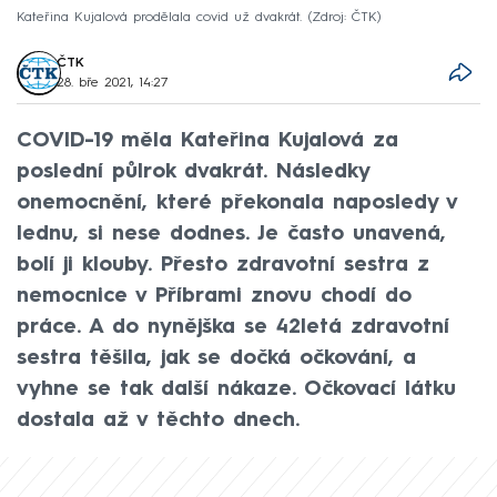
Kateřina Kujalová prodělala covid už dvakrát.
Zdroj: ČTK
ČTK
28. bře 2021, 14:27
COVID-19 měla Kateřina Kujalová za
poslední půlrok dvakrát. Následky
onemocnění, které překonala naposledy v
lednu, si nese dodnes. Je často unavená,
bolí ji klouby. Přesto zdravotní sestra z
nemocnice v Příbrami znovu chodí do
práce. A do nynějška se 42letá zdravotní
sestra těšila, jak se dočká očkování, a
vyhne se tak další nákaze. Očkovací látku
dostala až v těchto dnech.