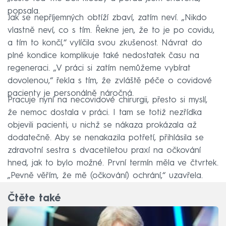
popsala.
Jak se nepříjemných obtíží zbaví, zatím neví. „Nikdo
vlastně neví, co s tím. Řekne jen, že to je po covidu,
a tím to končí,“ vylíčila svou zkušenost. Návrat do
plné kondice komplikuje také nedostatek času na
regeneraci. „V práci si zatím nemůžeme vybírat
dovolenou,“ řekla s tím, že zvláště péče o covidové
pacienty je personálně náročná.
Pracuje nyní na necovidové chirurgii, přesto si myslí,
že nemoc dostala v práci. I tam se totiž nezřídka
objevili pacienti, u nichž se nákaza prokázala až
dodatečně. Aby se nenakazila potřetí, přihlásila se
zdravotní sestra s dvacetiletou praxí na očkování
hned, jak to bylo možné. První termín měla ve čtvrtek.
„Pevně věřím, že mě (očkování) ochrání,“ uzavřela.
Čtěte také