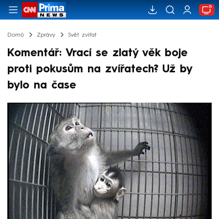
Domů
Zprávy
Svět zvířat
Komentář: Vrací se zlatý věk boje
proti pokusům na zvířatech? Už by
bylo na čase