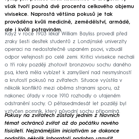
však tvoří pouhá dvě procenta celkového objemu
vivisekce. Naprostá většina pokusů je tak
prováděna kvůli medicíně, zemědělství, armádě,
ale i kvůli potravinám.
Když v roce 1903 lékař William Bayliss provedl před
zraky šesti desítek studentů z Londýnské univerzity
operaci na nedostatečně uspaném psovi, vzbudil
odpor veřejnosti po celé zemi. Kritici vivisekce nechali
o tři roky později zhotovit bronzovou sochu daného
psa, která měla vybízet k zamyšlení nad nesmyslností
a krutostí pokusů na zvířatech. Situace vyústila v
několik konfliktů mezi oběma stranami sporu, až
nakonec úřady v roce 1910 rozhodly o utajeném
odstranění sochy. O pětasedmdesát let později byl
vztyčen pomník, který původní sochu připomíná.
Pokusy na zvířatech zůstaly jedním z hlavních
témat ochránců zvířat až do počátku nového
tisíciletí. Nejznámějším iniciativám se dokonce
podařilo několik laboratoří nadobro uzavřít.