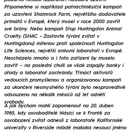
Připomeňme si například patnáctiměsíční kampaň
za uzavření Shamrock Farm, největšího dodavatele
primátů v Evropě, který musel v roce 2000 zavřít
své brány. Nebo kampaň Stop Huntingdon Animal
Cruelty (SHAC - Zastavte týrání zvířat v
Huntingdonu) mířenou proti společnosti Huntingdon
Life Sciences, největší smluvní laboratoři v Evropě.
Nescházelo mnoho a i toto zařízení by muselo
zavřít – na poslední chvíli se však zapojily banky i
úřady a laboratoř zachránily. Třináct aktivistů
vedoucích promyšlenou a organizovanou kampaň
za ukončení nesmyslného týrání bylo nespravedlivě
odsouzeno na několik měsíců až let odnětí
svobody.
A jak bychom mohli zapomenout na 20. duben
1985, kdy osvoboditelé hlásící se k Frontě za
osvobození zvířat odnesli z laboratoře Kalifornské
univerzity v Riverside mládě makaka nesoucí jméno