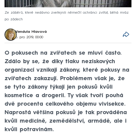
Ze záběrů, které nedávno zveřejnili němečtí ochránci zvířat, běhá mráz
po zádech
Vendula Hlavová
6. pro 2019, 00:00
O pokusech na zvířatech se mluví často.
Zdálo by se, že díky tlaku neziskových
organizací vznikají zákony, které pokusy na
zvířatech zakazují. Problémem však je, že
se tyto zákony týkají jen pokusů kvůli
kosmetice a drogerii. Ty však tvoří pouhá
dvě procenta celkového objemu vivisekce.
Naprostá většina pokusů je tak prováděna
kvůli medicíně, zemědělství, armádě, ale i
kvůli potravinám.