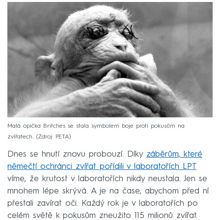
Malá opička Britches se stala symbolem boje proti pokusům na
zvířatech.
Zdroj: PETA
Dnes se hnutí znovu probouzí. Díky
záběrům, které
němečtí ochránci zvířat pořídili v laboratořích LPT
víme, že krutost v laboratořích nikdy neustala. Jen se
mnohem lépe skrývá. A je na čase, abychom před ní
přestali zavírat oči. Každý rok je v laboratořích po
celém světě k pokusům zneužito 115 milionů zvířat.