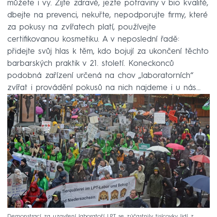
můžete i vy. Žijte zdravě, jezte potraviny v bio kvalitě,
dbejte na prevenci, nekuřte, nepodporujte firmy, které
za pokusy na zvířatech platí, používejte
certifikovanou kosmetiku. A v neposlední řadě:
přidejte svůj hlas k těm, kdo bojují za ukončení těchto
barbarských praktik v 21. století. Koneckonců
podobná zařízení určená na chov „laboratorních“
zvířat i provádění pokusů na nich najdeme i u nás...
Demonstrací za uzavření laboratoří LPT se zúčastnily tisícovky lidí z