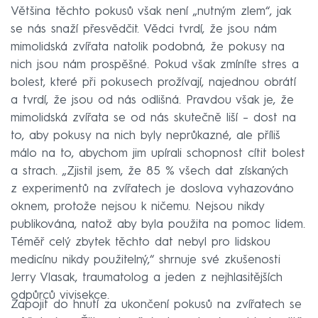
Většina těchto pokusů však není „nutným zlem“, jak
se nás snaží přesvědčit. Vědci tvrdí, že jsou nám
mimolidská zvířata natolik podobná, že pokusy na
nich jsou nám prospěšné. Pokud však zmíníte stres a
bolest, které při pokusech prožívají, najednou obrátí
a tvrdí, že jsou od nás odlišná. Pravdou však je, že
mimolidská zvířata se od nás skutečně liší – dost na
to, aby pokusy na nich byly neprůkazné, ale příliš
málo na to, abychom jim upírali schopnost cítit bolest
a strach. „Zjistil jsem, že 85 % všech dat získaných
z experimentů na zvířatech je doslova vyhazováno
oknem, protože nejsou k ničemu. Nejsou nikdy
publikována, natož aby byla použita na pomoc lidem.
Téměř celý zbytek těchto dat nebyl pro lidskou
medicínu nikdy použitelný,“ shrnuje své zkušenosti
Jerry Vlasak, traumatolog a jeden z nejhlasitějších
odpůrců vivisekce.
Zapojit do hnutí za ukončení pokusů na zvířatech se