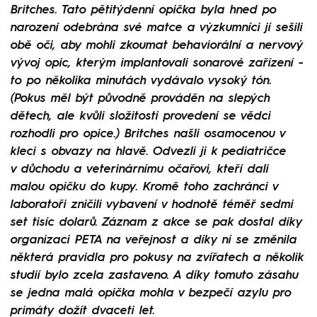
Britches. Tato pětitýdenní opička byla hned po
narození odebrána své matce a výzkumníci jí sešili
obě oči, aby mohli zkoumat behaviorální a nervový
vývoj opic, kterým implantovali sonarové zařízení -
to po několika minutách vydávalo vysoký tón.
(Pokus měl být původně prováděn na slepých
dětech, ale kvůli složitosti provedení se vědci
rozhodli pro opice.) Britches našli osamocenou v
kleci s obvazy na hlavě. Odvezli ji k pediatričce
v důchodu a veterinárnímu očařovi, kteří dali
malou opičku do kupy. Kromě toho zachránci v
laboratoři zničili vybavení v hodnotě téměř sedmi
set tisíc dolarů. Záznam z akce se pak dostal díky
organizaci PETA na veřejnost a díky ní se změnila
některá pravidla pro pokusy na zvířatech a několik
studií bylo zcela zastaveno. A díky tomuto zásahu
se jedna malá opička mohla v bezpečí azylu pro
primáty dožít dvaceti let.