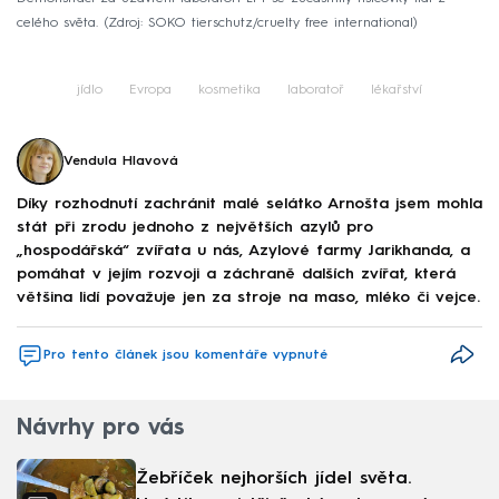
celého světa.
Zdroj: SOKO tierschutz/cruelty free international
jídlo
Evropa
kosmetika
laboratoř
lékařství
Vendula Hlavová
Díky rozhodnutí zachránit malé selátko Arnošta jsem mohla
stát při zrodu jednoho z největších azylů pro
„hospodářská“ zvířata u nás, Azylové farmy Jarikhanda, a
pomáhat v jejím rozvoji a záchraně dalších zvířat, která
většina lidí považuje jen za stroje na maso, mléko či vejce.
Pro tento článek jsou komentáře vypnuté
Návrhy pro vás
Žebříček nejhorších jídel světa.