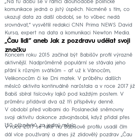
„Na tu dobu se v rámci dlouhodobé politické
komunikace jedná o jistý úspěch. Nicméně s tím, co
ukazují data za další období, se to vůbec nedá
srovnávat,“ vysvětlil redakci CNN Prima NEWS David
Kursa, expert na data a komunikaci Newton Media.
„Čau lidi“ aneb Jak z pozdravu udělat svoji
značku
Koncem roku 2015 začínal být Babišův profil výrazně
aktivnější. Nadprůměrně populární se stávala jeho
přání k různým svátkům – ať už k Vánocům,
Velikonocům či ke Dni matek. V průběhu dalších
měsíců aktivita kontinuálně narůstala a v roce 2017 již
Babiš sbíral tisícovky lajků pod každým postem. V
průměru přidával dva až tři příspěvky denně.
V období před volbami do Poslanecké sněmovny
svoji aktivitu dokonce zdvojnásobil, když přidal přes
150 příspěvků za jediný měsíc.
V roce 2017 se také na Babišově profilu usadil čím
dál více používaný a dnes již zlidovělý pozdrav „Čau