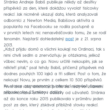
Stránka Andreje Babiš publikuje někdy až desítky
příspěvků za den, které dokážou vyvolat tisícovky
reakcí. Jak nicméně ukazují data, která analyzovali
odborníci z Newton Media, Babišova aktivita a
popularita na Facebooku se rodila postupně a
v prvních letech nic nenasvědčovalo tomu, že se rodí
fenomén. Nejstarší dohledatelný
post
je z 21. srpna
2013.
„Když přijdu domů a všichni koukají na Ordinaci, tak s
nimi chvíli sedím a znervózňuju je otázkama, jelikož
vůbec nevím, o co go. Novu určitě nekoupím, jak se
někteří ptali,“ psal tehdy Babiš, přičemž příspěvek má
dodnes pouhých 100 lajků a tři sdílení. Post o tom, že
nekoupí Novu, je prvním z celkem 10 500 příspěvků.
Ke stovce zaznamenaných interakcí nicméně časem
První dva roky existence profilu se nesly ve znamení
přibude přes 23 milionu dalších.
relativně nízké aktivity i odezvy od uživatelů. Stránka
až do konce roku 2015 publikovala v průměru jeden
post za den, který získával přibližně stovky reakcí.