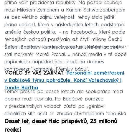
přímo volit prezidenta republiky. Na pozadí souboje
mezi Milošem Zemanem a Karlem Schwarzenbergem
se bez většího zájmu veřejnosti tehdy stala ještě
jedna událost, která v následujících letech podstatně
změnila českou politiku – na Facebooku, který podle
tehdejších odhadů používalo až čtyři miliony Čechů
(o milion méně než dnes), vznikl profil Andreje Babiše.
Šéfem Babišovy komunikace se ve stejném období
Failed to fetch
stal marketér Marek Prchal, u něhož média v té době
připomínala například jeho podíl na dodnes
kontroverzní kampani „Přemluv bábu“.
MOHLO BY VÁS ZAJÍMAT:
Personální zemětřesení
v Babišově týmu pokračuje. Končí Vořechovský i
Tünde Bartha
Téměř přesně po deseti letech ale spolupráce mezi
oběma muži skončila. Po Babišově porážce
v prezidentských volbách zůstal po „géniovi
sociálních sítí“ účet se zhruba čtvrtmilionem fanoušků.
Deset let, deset tisíc příspěvků, 23 milionů
reakcí