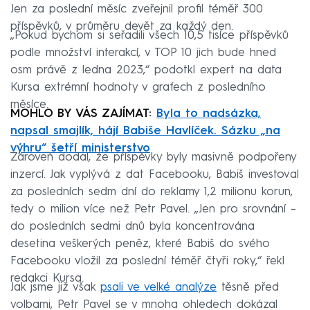
Jen za poslední měsíc zveřejnil profil téměř 300
příspěvků, v průměru devět za každý den.
„Pokud bychom si seřadili všech 10,5 tisíce příspěvků
podle množství interakcí, v TOP 10 jich bude hned
osm právě z ledna 2023,“ podotkl expert na data
Kursa extrémní hodnoty v grafech z posledního
měsíce.
MOHLO BY VÁS ZAJÍMAT:
Byla to nadsázka,
napsal smajlík, hájí Babiše Havlíček. Sázku „na
výhru“ šetří ministerstvo
Zároveň dodal, že příspěvky byly masivně podpořeny
inzercí. Jak vyplývá z dat Facebooku, Babiš investoval
za posledních sedm dní do reklamy 1,2 milionu korun,
tedy o milion více než Petr Pavel. „Jen pro srovnání –
do posledních sedmi dnů byla koncentrována
desetina veškerých peněz, které Babiš do svého
Facebooku vložil za poslední téměř čtyři roky,“ řekl
redakci Kursa.
Jak jsme již však
psali ve velké analýze
těsně před
volbami, Petr Pavel se v mnoha ohledech dokázal