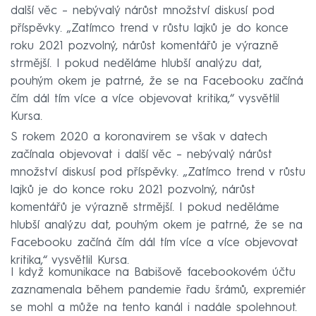
další věc – nebývalý nárůst množství diskusí pod
příspěvky. „Zatímco trend v růstu lajků je do konce
roku 2021 pozvolný, nárůst komentářů je výrazně
strmější. I pokud neděláme hlubší analýzu dat,
pouhým okem je patrné, že se na Facebooku začíná
čím dál tím více a více objevovat kritika,“ vysvětlil
Kursa.
S rokem 2020 a koronavirem se však v datech
začínala objevovat i další věc – nebývalý nárůst
množství diskusí pod příspěvky. „Zatímco trend v růstu
lajků je do konce roku 2021 pozvolný, nárůst
komentářů je výrazně strmější. I pokud neděláme
hlubší analýzu dat, pouhým okem je patrné, že se na
Facebooku začíná čím dál tím více a více objevovat
kritika,“ vysvětlil Kursa.
I když komunikace na Babišově facebookovém účtu
zaznamenala během pandemie řadu šrámů, expremiér
se mohl a může na tento kanál i nadále spolehnout.