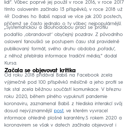
lidi“. Vůbec poprvé jej použil v roce 2016, v roce 2017
tímto oslovením začínalo 13 příspěvků, v roce 2018 už
49. Dodnes ho Babiš napsal ve více jak 200 postech,
přičemž se často jednalo o ty vůbec nejpopulárnější.
„Systematickou a dlouhodobou prací se profilu
podařilo ‚obrandovat‘ obyčejný pozdrav. Z původního
oslovení fanoušků se postupem času stal pravidelně
publikovaný formát, svého druhu obdoba ‚pořadu‘,
z něhož přebírala informace tradiční média,“ dodal
Kursa.
Začala se objevovat kritika
Od roku 2018 přidával Babiš na Facebook zcela
výjimečně pod 100 příspěvků měsíčně a jeho profil se
tak stal zcela běžnou součástí komunikace. V březnu
roku 2020, během plného vypuknutí pandemie
koronaviru, zaznamenal Babiš z hlediska interakcí svůj
dosud nejvýznamnější
post
, ve kterém vyvracel
informace ohledně plošné karantény.S rokem 2020 a
koronavirem se však v datech začínala objevovat i