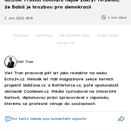
GLOSA: Průšvih novinářů nejde zakrýt tvrzením,
že Babiš je hrozbou pro demokracii
6 min čtení
2. úno 2023, 08:18
Facebook
marketing
prezidentské volby
Andrej Babiš
sociální síť
Viet Tran
Viet Tran pracoval pět let jako redaktor na webu
Echo24.cz. Několik let řídil magazínové sekce herních
projektů SkillZone.cz a Battleforce.cz, poté spoluzaložil
občasník Cooldown.cz. Média vystudoval na Univerzitě
Karlově, diplomovou práci zpracovával v Japonsku,
kterému se profesně věnuje do současnosti.
Pro tento článek jsou komentáře vypnuté