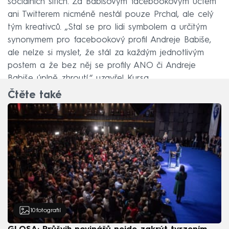
sociálních sítích. Za Babišovým facebookovým účtem
ani Twitterem nicméně nestál pouze Prchal, ale celý
tým kreativců. „Stal se pro lidi symbolem a určitým
synonymem pro facebookový profil Andreje Babiše,
ale nelze si myslet, že stál za každým jednotlivým
postem a že bez něj se profily ANO či Andreje
Babiše úplně zhroutí,“ uzavřel Kursa.
Čtěte také
10
fotografií