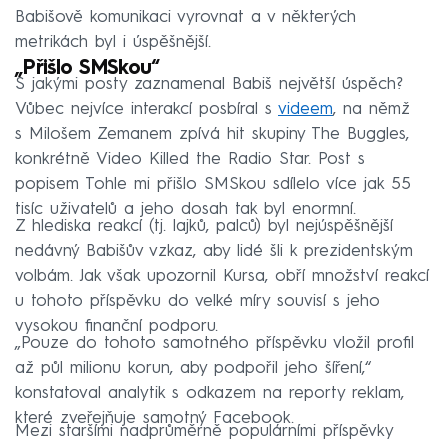
Babišově komunikaci vyrovnat a v některých
metrikách byl i úspěšnější.
„Přišlo SMSkou“
S jakými posty zaznamenal Babiš největší úspěch?
Vůbec nejvíce interakcí posbíral s
videem
, na němž
s Milošem Zemanem zpívá hit skupiny The Buggles,
konkrétně Video Killed the Radio Star. Post s
popisem Tohle mi přišlo SMSkou sdílelo více jak 55
tisíc uživatelů a jeho dosah tak byl enormní.
Z hlediska reakcí (tj. lajků, palců) byl nejúspěšnější
nedávný Babišův vzkaz, aby lidé šli k prezidentským
volbám. Jak však upozornil Kursa, obří množství reakcí
u tohoto příspěvku do velké míry souvisí s jeho
vysokou finanční podporu.
„Pouze do tohoto samotného příspěvku vložil profil
až půl milionu korun, aby podpořil jeho šíření,“
konstatoval analytik s odkazem na reporty reklam,
které zveřejňuje samotný Facebook.
Mezi staršími nadprůměrně populárními příspěvky