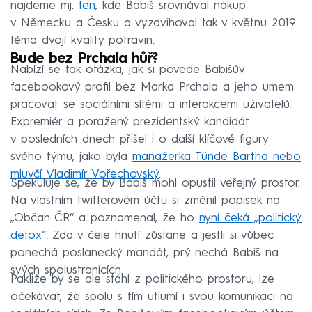
najdeme mj.
ten
, kde Babiš srovnával nákup
v Německu a Česku a vyzdvihoval tak v květnu 2019
téma dvojí kvality potravin.
Bude bez Prchala hůř?
Nabízí se tak otázka, jak si povede Babišův
facebookový profil bez Marka Prchala a jeho umem
pracovat se sociálními sítěmi a interakcemi uživatelů.
Expremiér a poražený prezidentský kandidát
v posledních dnech přišel i o další klíčové figury
svého týmu, jako byla
manažerka Tünde Bartha nebo
mluvčí Vladimír Vořechovský
.
Spekuluje se, že by Babiš mohl opustil veřejný prostor.
Na vlastním twitterovém účtu si změnil popisek na
„Občan ČR“ a poznamenal, že ho
nyní čeká „politický
detox“
. Zda v čele hnutí zůstane a jestli si vůbec
ponechá poslanecký mandát, prý nechá Babiš na
svých spolustranících.
Pakliže by se ale stáhl z politického prostoru, lze
očekávat, že spolu s tím utlumí i svou komunikaci na