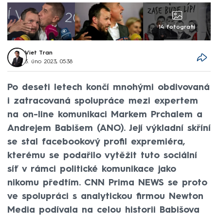
14 fotografií
Viet Tran
3. úno 2023, 05:38
Po deseti letech končí mnohými obdivovaná
i zatracovaná spolupráce mezi expertem
na on-line komunikaci Markem Prchalem a
Andrejem Babišem (ANO). Její výkladní skříní
se stal facebookový profil expremiéra,
kterému se podařilo vytěžit tuto sociální
síť v rámci politické komunikace jako
nikomu předtím. CNN Prima NEWS se proto
ve spolupráci s analytickou firmou Newton
Media podívala na celou historii Babišova