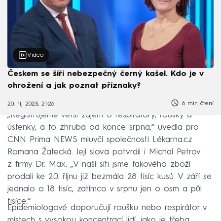
Video
Českem se šíří nebezpečný černý kašel. Kdo je v
ohrožení a jak poznat příznaky?
6 min čtení
20. říj 2023, 21:26
„Registrujeme větší zájem o respirátory, roušky a
ústenky, a to zhruba od konce srpna,“ uvedla pro
CNN Prima NEWS mluvčí společnosti Lékarna.cz
Romana Žatecká. Její slova potvrdil i Michal Petrov
z firmy Dr. Max. „V naší síti jsme takového zboží
prodali ke 20. říjnu již bezmála 28 tisíc kusů. V září se
jednalo o 18 tisíc, zatímco v srpnu jen o osm a půl
tisíce.“
Epidemiologové doporučují roušku nebo respirátor v
místech s vysokou koncentrací lidí, jako je třeba