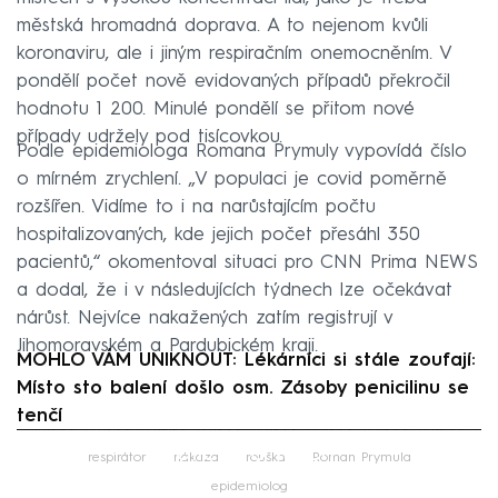
městská hromadná doprava. A to nejenom kvůli
koronaviru, ale i jiným respiračním onemocněním. V
pondělí počet nově evidovaných případů překročil
hodnotu 1 200. Minulé pondělí se přitom nové
případy udržely pod tisícovkou.
Podle epidemiologa Romana Prymuly vypovídá číslo
o mírném zrychlení. „V populaci je covid poměrně
rozšířen. Vidíme to i na narůstajícím počtu
hospitalizovaných, kde jejich počet přesáhl 350
pacientů,“ okomentoval situaci pro CNN Prima NEWS
a dodal, že i v následujících týdnech lze očekávat
nárůst. Nejvíce nakažených zatím registrují v
Jihomoravském a Pardubickém kraji.
MOHLO VÁM UNIKNOUT: Lékárníci si stále zoufají:
Místo sto balení došlo osm. Zásoby penicilinu se
tenčí
Failed to fetch
respirátor
nákaza
rouška
Roman Prymula
epidemiolog