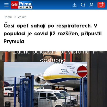
Domů
Zdraví
Češi opět sahají po respirátorech. V
populaci je covid již rozšířen, připustil
Prymula
Žádná položka z playlistu není
Výběr redakce
dostupná.