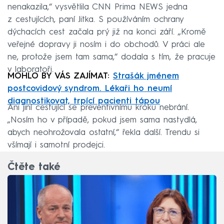
nenakazila,“ vysvětlila CNN Prima NEWS jedna
z cestujících, paní Jitka. S používáním ochrany
dýchacích cest začala prý již na konci září. „Kromě
veřejné dopravy ji nosím i do obchodů. V práci ale
ne, protože jsem tam sama,“ dodala s tím, že pracuje
v laboratoři.
MOHLO BY VÁS ZAJÍMAT:
Strašák jménem
postcovidový syndrom. Lékaři ho neumí
diagnostikovat, trpící pacienti tápou
Ani jiní cestující se preventivnímu kroku nebrání.
„Nosím ho v případě, pokud jsem sama nastydlá,
abych neohrožovala ostatní,“ řekla další. Trendu si
všímají i samotní prodejci.
Čtěte také