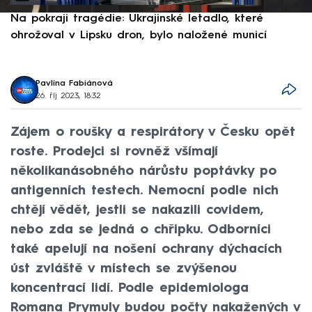
Na pokraji tragédie: Ukrajinské letadlo, které
P
ohrožoval v Lipsku dron, bylo naložené municí
e
Pavlína Fabiánová
26. říj 2023, 18:32
Zájem o roušky a respirátory v Česku opět
roste. Prodejci si rovněž všímají
několikanásobného nárůstu poptávky po
antigenních testech. Nemocní podle nich
chtějí vědět, jestli se nakazili covidem,
nebo zda se jedná o chřipku. Odborníci
také apelují na nošení ochrany dýchacích
úst zvláště v místech se zvýšenou
koncentrací lidí. Podle epidemiologa
Romana Prymuly budou počty nakažených v