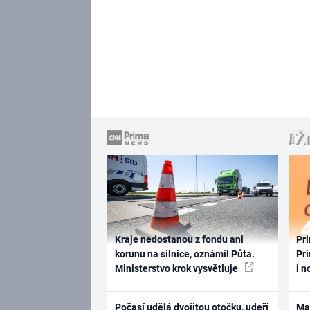
Kraje nedostanou z fondu ani
Pri
korunu na silnice, oznámil Půta.
Pri
Ministerstvo krok vysvětluje
i n
Počasí udělá dvojitou otočku, udeří
Ma