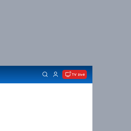
TV živě