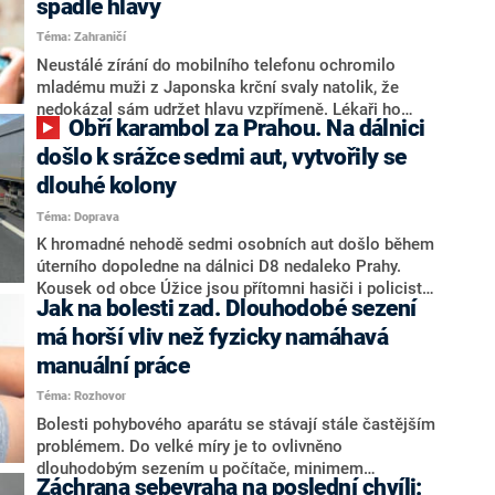
spadlé hlavy
Téma: Zahraničí
Neustálé zírání do mobilního telefonu ochromilo
mladému muži z Japonska krční svaly natolik, že
nedokázal sám udržet hlavu vzpřímeně. Lékaři ho
Obří karambol za Prahou. Na dálnici
museli operovat a krk mu podepřít systémem šroubů a
tyčí, aby se mladík mohl zase podívat před sebe.
došlo k srážce sedmi aut, vytvořily se
dlouhé kolony
Téma: Doprava
K hromadné nehodě sedmi osobních aut došlo během
úterního dopoledne na dálnici D8 nedaleko Prahy.
Kousek od obce Úžice jsou přítomni hasiči i policisté.
Jak na bolesti zad. Dlouhodobé sezení
Hromadná havárie se obešla bez vážných zranění,
ovšem jedna zraněná osoba byla předána do péče
má horší vliv než fyzicky namáhavá
záchranářů. Provoz je v místě incidentu omezen a
manuální práce
tvoří se až pětikilometrové kolony. Informovali o tom
Téma: Rozhovor
hasiči na sociální síti X.
Bolesti pohybového aparátu se stávají stále častějším
problémem. Do velké míry je to ovlivněno
dlouhodobým sezením u počítače, minimem
Záchrana sebevraha na poslední chvíli:
rozmanitého pohybu a vysokou mírou stresu. Jaká je