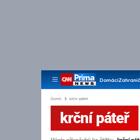
Domácí
Zahranič
Pořady
Domů
krční páteř
krční páteř