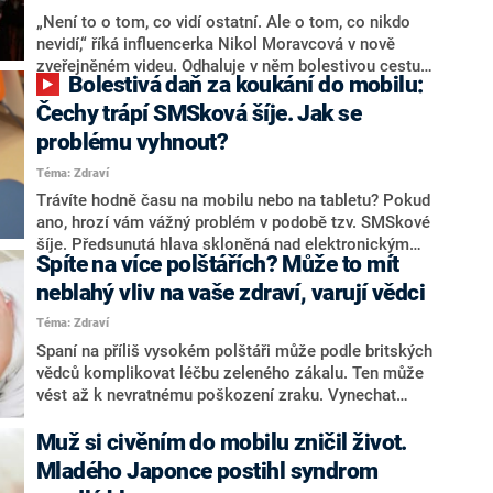
„Není to o tom, co vidí ostatní. Ale o tom, co nikdo
nevidí,“ říká influencerka Nikol Moravcová v nově
zveřejněném videu. Odhaluje v něm bolestivou cestu
Bolestivá daň za koukání do mobilu:
svého manžela Karola, který po vážné nehodě na
wakesurfu musí bojovat o návrat k běžnému životu.
Čechy trápí SMSková šíje. Jak se
problému vyhnout?
Téma: Zdraví
Trávíte hodně času na mobilu nebo na tabletu? Pokud
ano, hrozí vám vážný problém v podobě tzv. SMSkové
šíje. Předsunutá hlava skloněná nad elektronickým
Spíte na více polštářích? Může to mít
zařízením totiž zatíží krční páteř až čtyřnásobně.
Lékaře tak navštěvuje stále více lidí s bolestmi páteře
neblahý vliv na vaše zdraví, varují vědci
a výhřezy plotének, zjistila redakce CNN Prima NEWS.
Téma: Zdraví
Spaní na příliš vysokém polštáři může podle britských
vědců komplikovat léčbu zeleného zákalu. Ten může
vést až k nevratnému poškození zraku. Vynechat
polštář z našich spánkových návyků úplně se ale
vyplatí pouze lidem, kteří jsou zvyklí spát na břiše,
Muž si civěním do mobilu zničil život.
jinak riskujeme bolavou krční páteř.
Mladého Japonce postihl syndrom