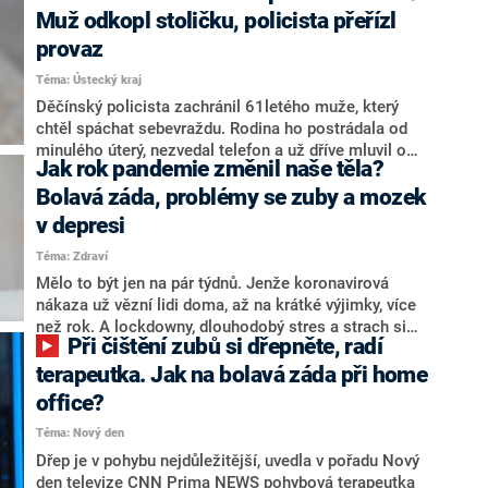
prevence těchto nepříjemných bolestí, které se mohou
Muž odkopl stoličku, policista přeřízl
stát chronickými, a kdy je vhodná chvíle objednat se k
provaz
lékaři? Na to se CNN Prima NEWS zeptala
Téma: Ústecký kraj
fyzioterapeutky Petry Švarcové, která má více než
třicetiletou praxi a věnuje se dospělým i dětem.
Děčínský policista zachránil 61letého muže, který
chtěl spáchat sebevraždu. Rodina ho postrádala od
minulého úterý, nezvedal telefon a už dříve mluvil o
Jak rok pandemie změnil naše těla?
tom, že si vezme život. Policista Petr Juřička ho
objevil na statku v Děčíně-Podmoklech – muž stál na
Bolavá záda, problémy se zuby a mozek
stoličce s provazem kolem krku a právě v tu chvíli ji
v depresi
odkopl. Juřička ho dokázal zachránit.
Téma: Zdraví
Mělo to být jen na pár týdnů. Jenže koronavirová
nákaza už vězní lidi doma, až na krátké výjimky, více
než rok. A lockdowny, dlouhodobý stres a strach si
Při čištění zubů si dřepněte, radí
vybírají svou daň. Naše tělo chátrá, lidé mají potíže se
zády, krční páteří, stěžují si na ochablé svaly, problémy
terapeutka. Jak na bolavá záda při home
s vlasy i zuby. Jiní zase kvůli duševní krizi poptávají
office?
psychology.
Téma: Nový den
Dřep je v pohybu nejdůležitější, uvedla v pořadu Nový
den televize CNN Prima NEWS pohybová terapeutka