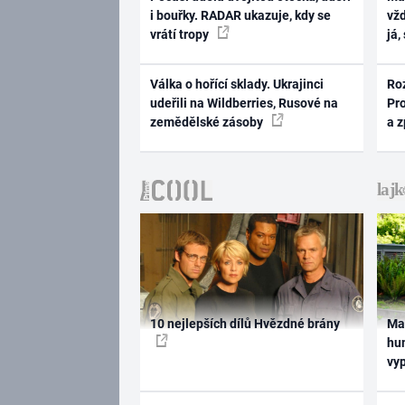
i bouřky. RADAR ukazuje, kdy se
vž
vrátí tropy
já,
Válka o hořící sklady. Ukrajinci
Ro
udeřili na Wildberries, Rusové na
Pr
zemědělské zásoby
a 
10 nejlepších dílů Hvězdné brány
Ma
hum
vy