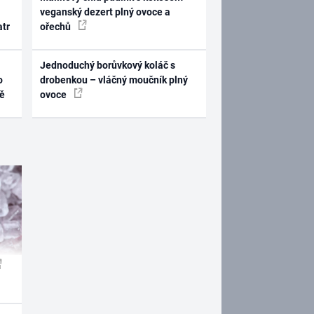
veganský dezert plný ovoce a
atr
ořechů
Jednoduchý borůvkový koláč s
o
drobenkou – vláčný moučník plný
ně
ovoce