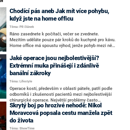
eř“
Chodící pás aneb Jak mít více pohybu,
když jste na home officu
Téma: PR článek
Ráno zasednete k počítači, večer se zvednete.
Mezitím uděláte pouze pár kroků do kuchyně pro kávu.
Home office má spoustu výhod, jenže pohyb mezi ně
většinou nepatří – a záda, krční páteř i vaše kondice to
poznají.
Jaké operace jsou nejbolestivější?
Extrémní muka přinášejí i zdánlivě
banální zákroky
Téma: Lifestyle
Operace kostí, především v oblasti páteře, patří podle
odborníků i zkušeností pacientů mezi nejbolestivější
chirurgické operace. Největší problémy často
Skrytý boj po hrozivé nehodě: Nikol
provázejí náročná a bolestivá rekonvalescence. Na
horních příčkách se však objevily i některé menší či
Moravcová popsala cestu manžela zpět
minimálně invazivní zákroky. Vyplývá to z přehledu
do života
webu Medical News Today.
Téma: ShowTime