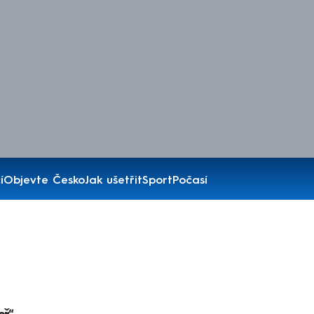
í
Objevte Česko
Jak ušetřit
Sport
Počasí