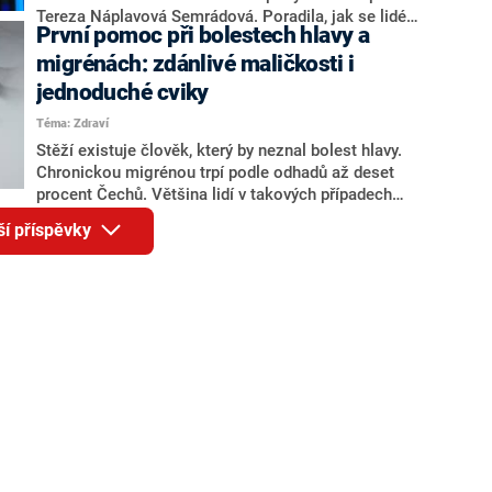
Tereza Náplavová Semrádová. Poradila, jak se lidé
První pomoc při bolestech hlavy a
mají chovat, aby zůstali zdraví a nebolela je záda
během home office a při sedavém zaměstnání.
migrénách: zdánlivé maličkosti i
Terapeutka v pořadu také naznačila, jak má vypadat
jednoduché cviky
ideální pracovní prostor.
Téma: Zdraví
Stěží existuje člověk, který by neznal bolest hlavy.
Chronickou migrénou trpí podle odhadů až deset
procent Čechů. Většina lidí v takových případech
sáhne po prášcích, které bolest utlumí, ale nevyřeší její
ší příspěvky
podstatu. Ta může být různá, v současnosti ale stále
častěji souvisí s poruchou funkce horní krční páteře.