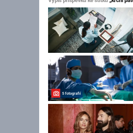
Výpis příspěvků ke štítku
„krční pát
5 fotografií