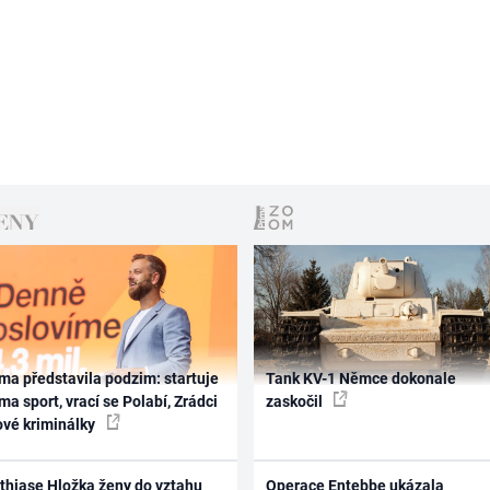
ma představila podzim: startuje
Tank KV-1 Němce dokonale
ma sport, vrací se Polabí, Zrádci
zaskočil
ové kriminálky
thiase Hložka ženy do vztahu
Operace Entebbe ukázala