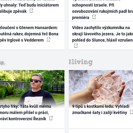
dy uhnaly: Teď budu iniciátorem
schopnosti Izraele. Při
 slibuje zpěvák
osvobozování rukojmích padl br
premiéra
zloučení s Glenem Hansardem:
Video zachytilo výzkumníka na
outěná rakev, dojemná řeč Bona
okraji lávového jezera. Je to jak
zpěv Irglové s Vedderem
pohled do Slunce, hlásil vzruše
rtyho frky: Táta kvůli mému
9 tipů s kostkami ledu: Vyhladí
oru málem přišel o práci,
zmačkané šaty i zalijí květiny
práví kontroverzní Řezník