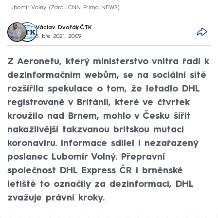
Lubomír Volný
Zdroj: CNN Prima NEWS
Václav Dvořák
,
ČTK
5. bře 2021, 20:09
Z Aeronetu, který ministerstvo vnitra řadí k
dezinformačním webům, se na sociální sítě
rozšířila spekulace o tom, že letadlo DHL
registrované v Británii, které ve čtvrtek
kroužilo nad Brnem, mohlo v Česku šířit
nakažlivější takzvanou britskou mutaci
koronaviru. Informace sdílel i nezařazený
poslanec Lubomír Volný. Přepravní
společnost DHL Express ČR i brněnské
letiště to označily za dezinformaci, DHL
zvažuje právní kroky.