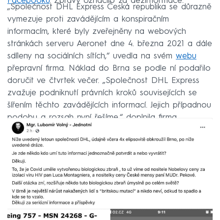
Facebooku
. Zprávy označilo za dezinformace.
„Společnost DHL Express Česká republika se důrazně
vymezuje proti zavádějícím a konspiračním
informacím, které byly zveřejněny na webových
stránkách serveru Aeronet dne 4. března 2021 a dále
sdíleny na sociálních sítích,“ uvedla na svém
webu
přepravní firma. Náklad do Brna se podle ní podařilo
doručit ve čtvrtek večer. „Společnost DHL Express
zvažuje podniknutí právních kroků souvisejících se
šířením těchto zavádějících informací. Jejich případnou
podobu a rozsah nyní řešíme,“ doplnila firma.