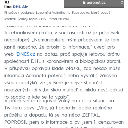
Příspěvek poslance Lubomíra Volného na Facebooku, který později
smazal.
Zdroj: repro CNN Prima NEWS
Poslanec Volný informaci sdílel na svém
facebookovém profilu, v současnosti už je příspěvek
nedostupný. „Nemanipulujte mým příspěvkem. Je tam
jasně napsáno, že prosím o informace,“ uvedl pro
web
iDNES.cz
na dotaz, proč spojuje letovou dráhu
společnosti DHL s koronavirem a biologickou zbraní.
V příspěvku opravdu klade otázku, zda někdo může
informaci Aeronetu potvrdit, nebo vyvrátit, zároveň
však podotýká, že „v Brně je největší nárůst
nakažených lidí s ‚britskou mutací‘ a nikdo neví, odkud
to spadlo a kde se to vzalo“.
V pátek večer reagoval Volný na celou situaci na
Twitteru slovy: „Víte, já hodnotím podle reálného
průběhu a dopadu. Já se na něco ZEPTAL,
POPROSIL jsem o informace a byl jsem 1. cenzurován