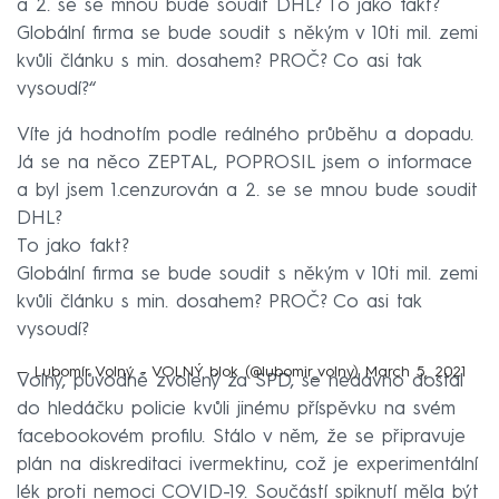
a 2. se se mnou bude soudit DHL? To jako fakt?
Globální firma se bude soudit s někým v 10ti mil. zemi
kvůli článku s min. dosahem? PROČ? Co asi tak
vysoudí?“
Víte já hodnotím podle reálného průběhu a dopadu.
Já se na něco ZEPTAL, POPROSIL jsem o informace
a byl jsem 1.cenzurován a 2. se se mnou bude soudit
DHL?
To jako fakt?
Globální firma se bude soudit s někým v 10ti mil. zemi
kvůli článku s min. dosahem? PROČ? Co asi tak
vysoudí?
— Lubomír Volný - VOLNÝ blok (@lubomir_volny)
March 5, 2021
Volný, původně zvolený za SPD, se nedávno dostal
do hledáčku policie kvůli jinému příspěvku na svém
facebookovém profilu. Stálo v něm, že se připravuje
plán na diskreditaci ivermektinu, což je experimentální
lék proti nemoci COVID-19. Součástí spiknutí měla být