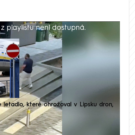
 playlistu není dostupná.
V
é letadlo, které ohrožoval v Lipsku dron,
Přilá
polit