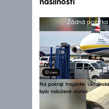
násilností
Žádná položka z
Výběr redakce
Video
Na pokraji tragédie: Ukrajinsk
bylo naložené municí