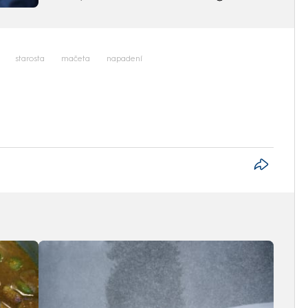
starosta
mačeta
napadení