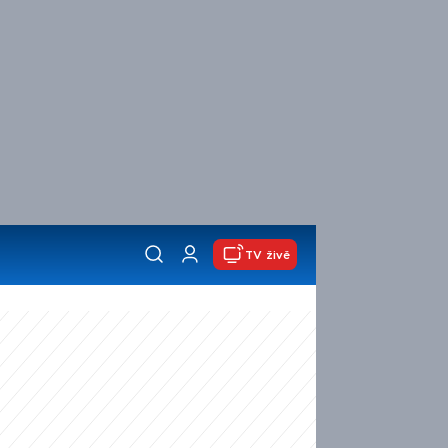
TV živě