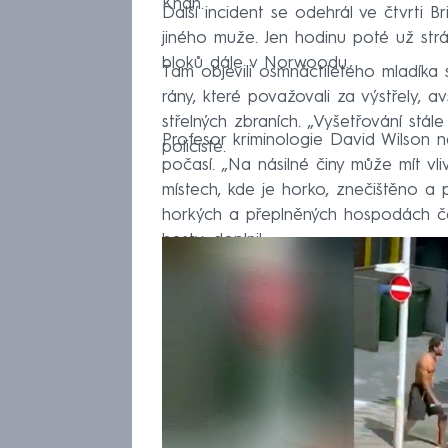
Khan.
Další incident se odehrál ve čtvrti Br
jiného muže. Jen hodinu poté už strá
bloků dále v Norwoodu.
Tam objevili osmnáctiletého mladíka s
rány, které považovali za výstřely, a
střelných zbraních. „Vyšetřování stál
Profesor kriminologie David Wilson nev
policisté.
počasí. „Na násilné činy může mít vli
místech, kde je horko, znečištěno a 
horkých a přeplněných hospodách čas
hosty, doplnil.