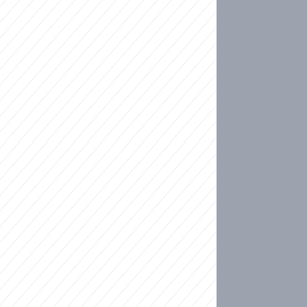
ideo
kat migranty do Česka? Sami by odešli, tvrdí exp
ické sebevraždě