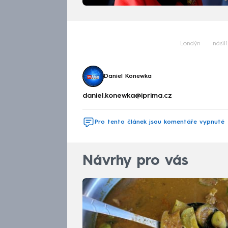
Londýn
násilí
Daniel Konewka
daniel.konewka@iprima.cz
Pro tento článek jsou komentáře vypnuté
Návrhy pro vás