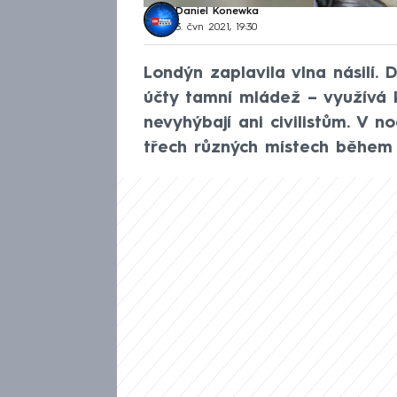
Daniel Konewka
3. čvn 2021, 19:30
Londýn zaplavila vlna násilí.
účty tamní mládež – využívá 
nevyhýbají ani civilistům. V noc
třech různých místech během 