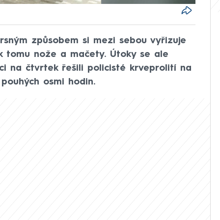
 Drsným způsobem si mezi sebou vyřizuje
k tomu nože a mačety. Útoky se ale
i na čtvrtek řešili policisté krveprolití na
pouhých osmi hodin.