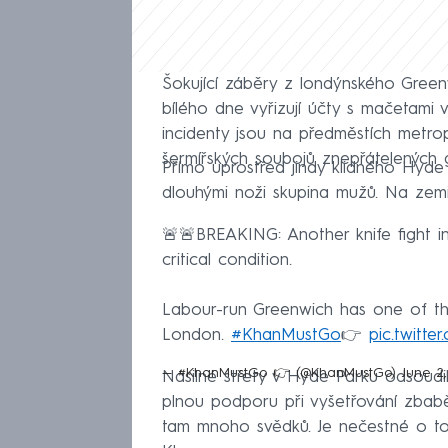
Šokující záběry z londýnského Greenwi
bílého dne vyřizují účty s mačetam
incidenty jsou na předměstích metro
šermířských soubojů znepřátelených ga
Přímo uprostřed jindy klidného Hyde
dlouhými noži skupina mužů. Na zemi
🚨🚨BREAKING: Another knife fight in
critical condition.
Labour-run Greenwich has one of the
London.
#KhanMustGo
👉
pic.twitt
— #KhanMustGo 👉 (@KhanMustGo)
June 2,
Násilné střety v Hyde Parku odsoudil 
plnou podporu při vyšetřování zbabě
tam mnoho svědků. Je nečestné o to