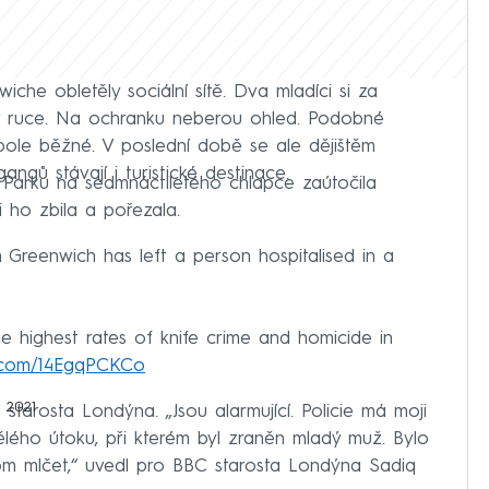
che obletěly sociální sítě. Dva mladíci si za
i v ruce. Na ochranku neberou ohled. Podobné
pole běžné. V poslední době se ale dějištěm
ngů stávají i turistické destinace.
 Parku na sedmnáctiletého chlapce zaútočila
 ho zbila a pořezala.
 Greenwich has left a person hospitalised in a
 highest rates of knife crime and homicide in
er.com/14EgqPCKCo
 2021
starosta Londýna. „Jsou alarmující. Policie má moji
lého útoku, při kterém byl zraněn mladý muž. Bylo
m mlčet,“ uvedl pro BBC starosta Londýna Sadiq