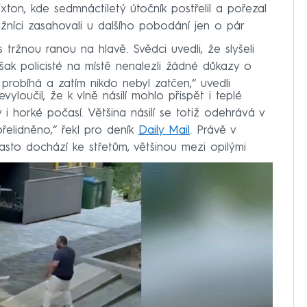
ixton, kde sedmnáctiletý útočník postřelil a pořezal
žníci zasahovali u dalšího pobodání jen o pár
 tržnou ranou na hlavě. Svědci uvedli, že slyšeli
však policisté na místě nenalezli žádné důkazy o
e probíhá a zatím nikdo nebyl zatčen,“ uvedli
yloučil, že k vlně násilí mohlo přispět i teplé
v i horké počasí. Většina násilí se totiž odehrává v
přelidněno,“ řekl pro deník
Daily Mail
. Právě v
to dochází ke střetům, většinou mezi opilými