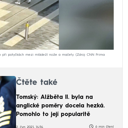
jsou při potyčkách mezi mládeží nože a mačety.
Zdroj: CNN Prima
Čtěte také
Tomský: Alžběta II. byla na
anglické poměry docela hezká.
Pomohlo to její popularitě
6 min čtení
2. čvn 2021, 14:54