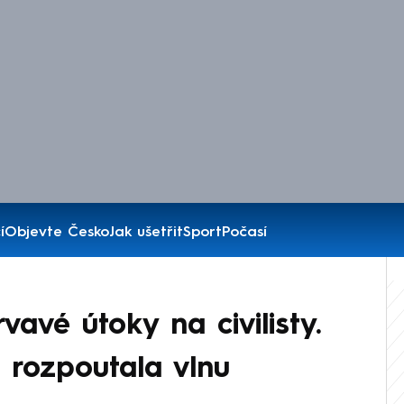
í
Objevte Česko
Jak ušetřit
Sport
Počasí
avé útoky na civilisty.
 rozpoutala vlnu