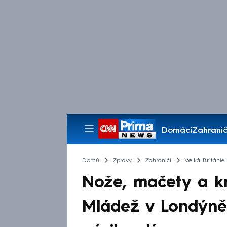
Domácí
Zahranič
Pořady
Domů
Zprávy
Zahraničí
Velká Británie
Nože, mačety a krv
Mládež v Londýně