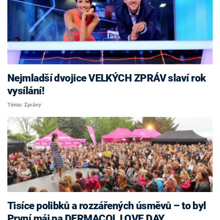
Nejmladší dvojice VELKÝCH ZPRÁV slaví rok
vysílání!
Téma: Zprávy
Tisíce polibků a rozzářených úsměvů – to byl
První máj na DERMACOL LOVE DAY