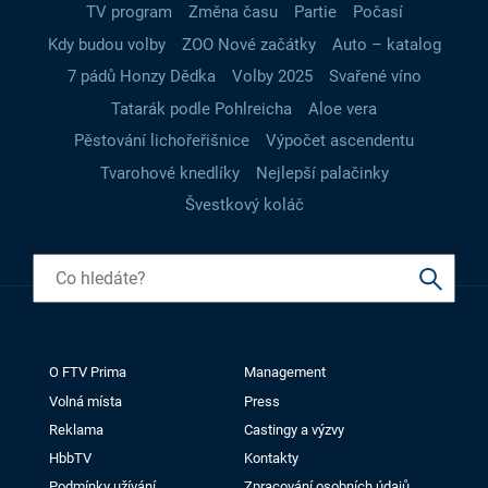
TV program
Změna času
Partie
Počasí
Kdy budou volby
ZOO Nové začátky
Auto – katalog
7 pádů Honzy Dědka
Volby 2025
Svařené víno
Tatarák podle Pohlreicha
Aloe vera
Pěstování lichořeřišnice
Výpočet ascendentu
Tvarohové knedlíky
Nejlepší palačinky
Švestkový koláč
O FTV Prima
Management
Volná místa
Press
Reklama
Castingy a výzvy
HbbTV
Kontakty
Podmínky užívání
Zpracování osobních údajů