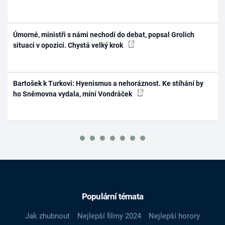
Úmorné, ministři s námi nechodí do debat, popsal Grolich
situaci v opozici. Chystá velký krok
Bartošek k Turkovi: Hyenismus a nehoráznost. Ke stíhání by
ho Sněmovna vydala, míní Vondráček
Populární témata
Jak zhubnout
Nejlepší filmy 2024
Nejlepší horory