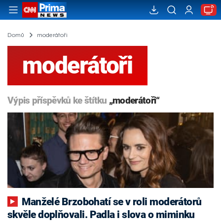
Domů
moderátoři
moderátoři
Výpis příspěvků ke štítku
„moderátoři“
Manželé Brzobohatí se v roli moderátorů
skvěle doplňovali. Padla i slova o miminku