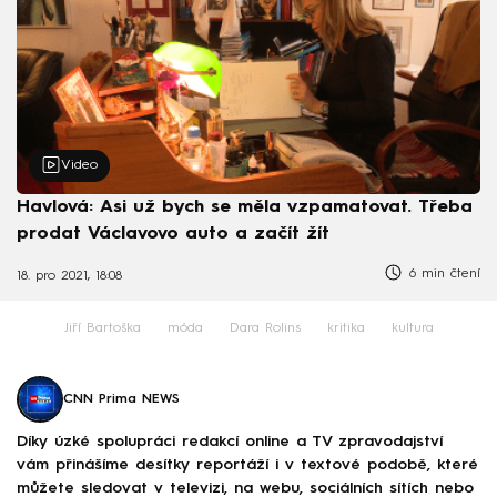
Video
Havlová: Asi už bych se měla vzpamatovat. Třeba
prodat Václavovo auto a začít žít
6 min čtení
18. pro 2021, 18:08
Jiří Bartoška
móda
Dara Rolins
kritika
kultura
CNN Prima NEWS
Díky úzké spolupráci redakcí online a TV zpravodajství
vám přinášíme desítky reportáží i v textové podobě, které
můžete sledovat v televizi, na webu, sociálních sítích nebo