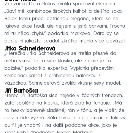
Zpěvačka Dara Rolins zvolila sportovní eleganci.
„Baví mě kombinace širokých kalhot a delšího saka.
Rolák tomu přidal patřičnou eleganci, která se na
takové akce hodí, ale nejsem si jistá barvami. Trochu
mi tu něco chybí,“ podotkla Marková. Dara by se
podle ní jakožto sexidol zkrátka mohla více odvázat.
Jitka Schneiderová
„Herečka Jitka Schneiderová se trefila přesně do
mého vkusu. Je to sice klasika, ale za mě je to
božské,“ podotkla expertka. Vypíchla především
kombinaci kalhot s průhlednou halenkou s
vázačkou. Schneiderová zvolila vkusný sexy model.
Jiří Bartoška
Herec Jiří Bartoška sice nejede v žádných trendech,
zato spoléhá na klasiku, která zkrátka funguje. „Má
to hezky barevně sladěné, tón v tónu, a je vidět, že
se v módě vyzná. Šála tomu dodala šmrnc a takový
outfit je vhodný i na další podobné akce, jako je
křest knih,“ zhodnotila Nikola Marková.