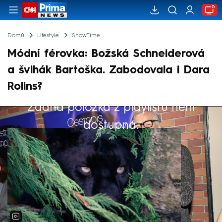
Domů
Lifestyle
ShowTime
Módní férovka: Božská Schneiderová
a švihák Bartoška. Zabodovala i Dara
Rolins?
Žádná položka z playlistu není
Výběr redakce
dostupná.