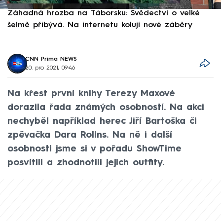
Záhadná hrozba na Táborsku: Svědectví o velké
S
šelmě přibývá. Na internetu kolují nové záběry
d
CNN Prima NEWS
20. pro 2021, 09:46
Na křest první knihy Terezy Maxové
dorazila řada známých osobností. Na akci
nechyběl například herec Jiří Bartoška či
zpěvačka Dara Rolins. Na ně i další
osobnosti jsme si v pořadu ShowTime
posvítili a zhodnotili jejich outfity.