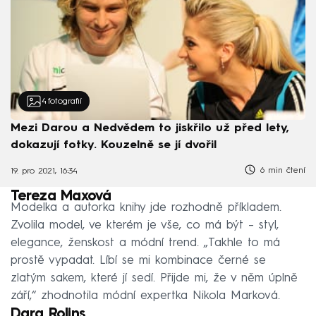
4
fotografií
Mezi Darou a Nedvědem to jiskřilo už před lety,
dokazují fotky. Kouzelně se jí dvořil
6 min čtení
19. pro 2021, 16:34
Tereza Maxová
Modelka a autorka knihy jde rozhodně příkladem.
Zvolila model, ve kterém je vše, co má být – styl,
elegance, ženskost a módní trend. „Takhle to má
prostě vypadat. Líbí se mi kombinace černé se
zlatým sakem, které jí sedí. Přijde mi, že v něm úplně
září,“ zhodnotila módní expertka Nikola Marková.
Dara Rolins