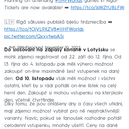
Planning on attending
#IIHFWorlds
games in Riga?
Tickets are now available! ➡️
https://t.co/JsWZtUBLFW
🇱🇻 Rīgā sākusies publiskā biļešu tirdzniecība ➡️
https://t.co/fOjVL9XZV8
#IIHFWorlds
pic.twitter.com/QxxyfwpASj
— IIHF (@IIHFHockey)
November 10, 2022
Do slosování na zápasy konané v Lotyšsku
se
mohli zájemci registrovat od 22. září do 12. října. Od
13. října do 4. listopadu pak měli výherci možnost
zakoupit on-line maximálně šest vstupenek na daný
den.
Od 10. listopadu
však měli možnost i všichni
ostatní, kteří by si rádi pořídili on-line lístek na celý
herní den. Zakoupit si mohou vstupenku na kterýkoliv
den, včetně čtvrtfinále.
Díky tomu, že jsou ohlášeny dny a časy všech utkání,
mají zájemci možnost vybírat pro ně nejatraktivnější
varianty. Navíc, pokud se fanoušek rozhodne pořídit
celodenní vstupenku, mnohdy ušetří. Ceny na dané