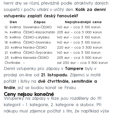
herní dny se různí, převážně podle atraktivity daných
soupeřů i počtu utkání v určitý den.
Kolik za denní
vstupenku zaplatí český fanoušek?
Den
Zápas
Nejvýhodnější cena
12. května
Slovensko–ČESKO
140 eur – cca 3 100 korun
14. května
ČESKO–Kazachstán
205 eur – cca 5 000 korun
15. května
ČESKO–Lotyšsko
140 eur – cca 3 100 korun
18. května
ČESKO–Slovinsko
140 eur – cca 3 100 korun
20. května
Norsko–ČESKO
220 eur – cca 5 300 korun
21. května
ČESKO–Švýcarsko
140 eur – cca 3 100 korun
23. května
Kanada–ČESKO
205 eur - cca 5 000 korun
Čtvrfinále
–
od 230 eur – cca 5 500 korun
Denní vstupenky pro zápasy v
Tampere
byly v
prodeji on-line od
21. listopadu.
Zájemci si mohli
pořídit i lístky na
dvě čtvrtfinále, semifinále a
finále
, jež se budou konat ve Finsku.
Ceny nejsou konečné
Vstupenky na zápasy v Rize jsou rozděleny do tří
kategorií – 1. kategorie, 2. kategorie a skybox. Při
nákupu musí zájemce počítat s tím, že například výše