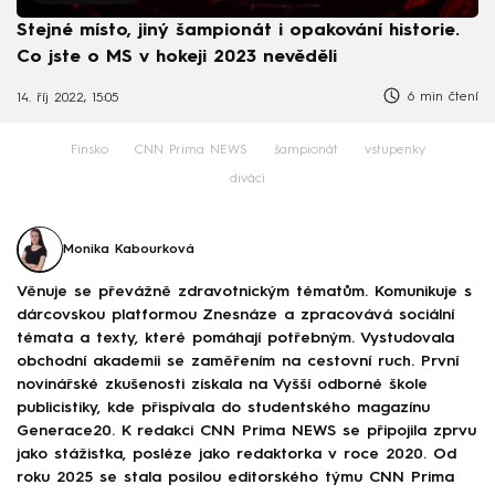
Stejné místo, jiný šampionát i opakování historie.
Co jste o MS v hokeji 2023 nevěděli
6 min čtení
14. říj 2022, 15:05
Finsko
CNN Prima NEWS
šampionát
vstupenky
diváci
Monika Kabourková
Věnuje se převážně zdravotnickým tématům. Komunikuje s
dárcovskou platformou Znesnáze a zpracovává sociální
témata a texty, které pomáhají potřebným. Vystudovala
obchodní akademii se zaměřením na cestovní ruch. První
novinářské zkušenosti získala na Vyšší odborné škole
publicistiky, kde přispívala do studentského magazínu
Generace20. K redakci CNN Prima NEWS se připojila zprvu
jako stážistka, posléze jako redaktorka v roce 2020. Od
roku 2025 se stala posilou editorského týmu CNN Prima