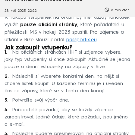
6 min čtení
28. kvě 2023, 22:22
K nákupu vstupenek na utkání by měl každý fanoušek
využít
pouze oficiální stránky
, které pořadatelé u
příležitosti MS v hokeji 2023 spustili. Pro zájemce o
utkání v Rize slouží portál
passportix.eu
.
Jak zakoupit vstupenku?
Na
oficiálních stránkách IIHF
si zájemce vybere,
jaký typ vstupenky si chce zakoupit. Aktuálně se jedná
pouze o denní vstupenky na zápasy v Rize.
Následně si vyberete konkrétní den, na nějž si
chcete lístek koupit. U každého termínu je i uveden
čas se zápasy, které se v tento den konají.
Potvrdíte svůj výběr dne.
Pořadatelé požadují, aby se každý zájemce
zaregistroval. Jediné údaje, které požadují, jsou jméno
a e-mail.
Následně budete přesměrováni na oficiální stránky