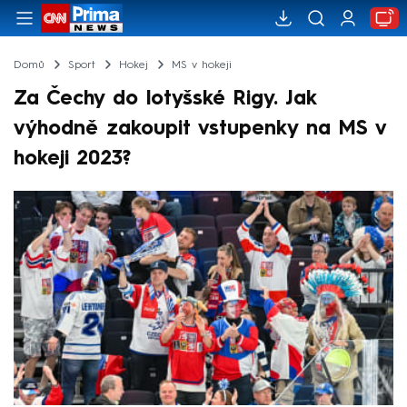
Domů
Sport
Hokej
MS v hokeji
Za Čechy do lotyšské Rigy. Jak
výhodně zakoupit vstupenky na MS v
hokeji 2023?