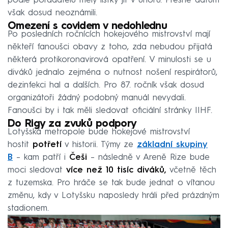
podle pořadatelů měly lístky jít v únoru. Přesné datum
však dosud neoznámili.
Omezení s covidem v nedohlednu
Po posledních ročnících hokejového mistrovství mají
někteří fanoušci obavy z toho, zda nebudou přijatá
některá protikoronavirová opatření. V minulosti se u
diváků jednalo zejména o nutnost nošení respirátorů,
dezinfekci hal a dalších. Pro 87. ročník však dosud
organizátoři žádný podobný manuál nevydali.
Fanoušci by i tak měli sledovat oficiální stránky IIHF.
Do Rigy za zvuků podpory
Lotyšská metropole bude hokejové mistrovství
hostit
potřetí
v historii. Týmy ze
základní skupiny
B
– kam patří i
Češi
– následně v Areně Rize bude
moci sledovat
více než 10 tisíc diváků,
včetně těch
z tuzemska. Pro hráče se tak bude jednat o vítanou
změnu, kdy v Lotyšsku naposledy hráli před prázdným
stadionem.