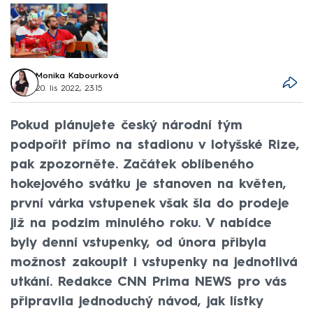
Monika Kabourková
20. lis 2022, 23:15
Pokud plánujete český národní tým
podpořit přímo na stadionu v lotyšské Rize,
pak zpozorněte. Začátek oblíbeného
hokejového svátku je stanoven na květen,
první várka vstupenek však šla do prodeje
již na podzim minulého roku. V nabídce
byly denní vstupenky, od února přibyla
možnost zakoupit i vstupenky na jednotlivá
utkání. Redakce CNN Prima NEWS pro vás
připravila jednoduchý návod, jak lístky