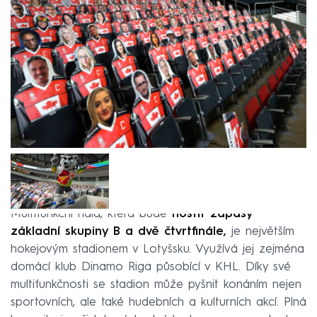
Multifunkční hala, která bude
hostit zápasy
základní skupiny B a dvě čtvrtfinále,
je největším
hokejovým stadionem v Lotyšsku. Využívá jej zejména
domácí klub Dinamo Riga působící v KHL. Díky své
multifunkčnosti se stadion může pyšnit konáním nejen
sportovních, ale také hudebních a kulturních akcí. Plná