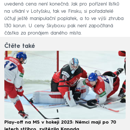
uvedená cena není konečná. Jak pro pořízení lístků
na utkání v Lotyšsku, tak ve Finsku, si pořadatelé
účtují ještě manipulační poplatek, a to ve výši zhruba
130 korun. U ceny Skyboxu pak není započítaná
částka za pronájem daného místa.
Čtěte také
Play-off na MS v hokeji 2023: Němci mají po 70
letech stříbro, zvítězila Kanada