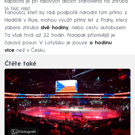
kapacita je při takových akcích stanovena na zhruba
14 tisíc míst.
Fanoušci, kteří by rádi podpořili národní tým přímo z
hlediště v Rize, mohou využít přímý let z Prahy, který
zabere zhruba
dvě hodiny
, nebo cestu autobusem.
Ta však trvá až 22 hodin. Naopak příznivější je
časový posun. V Lotyšsku je pouze
o hodinu
více
než v Česku.
Čtěte také
10
fotografií