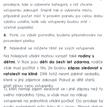
prodejce, kde si vyberete kategorii, v níž chcete
vstupenku zakoupit. Stejně tak si vyberete místo,
případně počet míst. V pravém panelu po celou dobu
výběru uvidíte, kolik vás vstupenky budou stát –
včetně poplatků.
Poté, co výběr potvrdíte, budete přesměrováni na
provedení platby.
Následně se můžete těšit ze svých vstupenek.
Na hokejová utkání mohou vyrazit také
rodiny s
dětmi.
V Rize jsou
děti do šesti let zdarma
, rodiče
však musí počítat s tím, že budou
zápas sledovat s
ratolestí na klíně
. Dítě totiž nesmí zabírat sedadlo,
které si jiný zájemce zakoupil. Pokud je dítě starší,
platí plnou cenu vstupenky.
Ti, kteří nemají zájem sledovat se i jiné zápasy než ty
svého národního týmu, si však musí na nákup
vstupenek na jednotlivá utkání počkat. Do prodeje by