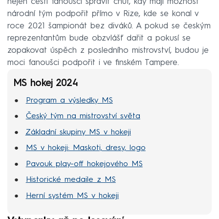
nejen čeští fanoušci spravit chuť, kdy mají možnost
národní tým podpořit přímo v Rize, kde se konal v
roce 2021 šampionát bez diváků. A pokud se českým
reprezentantům bude obzvlášť dařit a pokusí se
zopakovat úspěch z posledního mistrovství, budou je
moci fanoušci podpořit i ve finském Tampere.
MS hokej 2024
Program a výsledky MS
Český tým na mistrovství světa
Základní skupiny MS v hokeji
MS v hokeji: Maskoti, dresy, logo
Pavouk play-off hokejového MS
Historické medaile z MS
Herní systém MS v hokeji