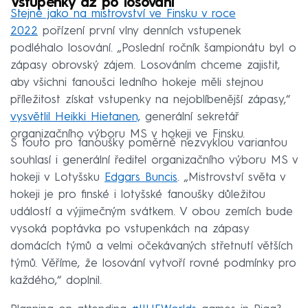
Vstupenky až po losování
Stejně jako na mistrovství ve Finsku v roce
2022
pořízení první vlny denních vstupenek
podléhalo losování. „Poslední ročník šampionátu byl o
zápasy obrovský zájem. Losováním chceme zajistit,
aby všichni fanoušci ledního hokeje měli stejnou
příležitost získat vstupenky na nejoblíbenější zápasy,“
vysvětlil Heikki Hietanen,
generální sekretář
organizačního výboru MS v hokeji ve Finsku.
S touto pro fanoušky poměrně nezvyklou variantou
souhlasí i generální ředitel organizačního výboru MS v
hokeji v Lotyšsku
Edgars Buncis
. „Mistrovství světa v
hokeji je pro finské i lotyšské fanoušky důležitou
událostí a výjimečným svátkem. V obou zemích bude
vysoká poptávka po vstupenkách na zápasy
domácích týmů a velmi očekávaných střetnutí větších
týmů. Věříme, že losování vytvoří rovné podmínky pro
každého,“ doplnil.