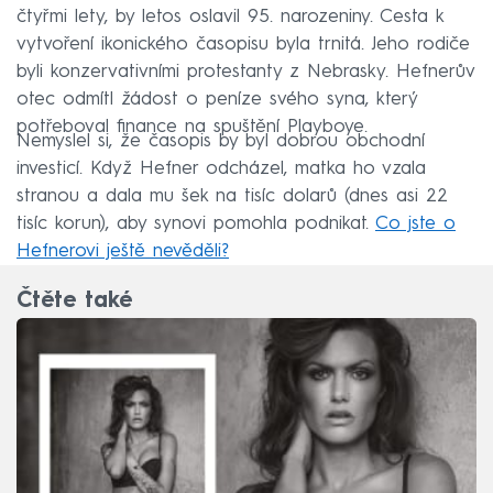
čtyřmi lety, by letos oslavil 95. narozeniny. Cesta k
vytvoření ikonického časopisu byla trnitá. Jeho rodiče
byli konzervativními protestanty z Nebrasky. Hefnerův
otec odmítl žádost o peníze svého syna, který
potřeboval finance na spuštění Playboye.
Nemyslel si, že časopis by byl dobrou obchodní
investicí. Když Hefner odcházel, matka ho vzala
stranou a dala mu šek na tisíc dolarů (dnes asi 22
tisíc korun), aby synovi pomohla podnikat.
Co jste o
Hefnerovi ještě nevěděli?
Čtěte také