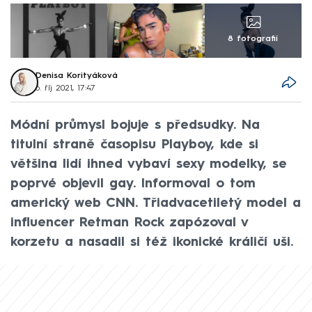
8 fotografií
Denisa Korityáková
6. říj 2021, 17:47
Módní průmysl bojuje s předsudky. Na
titulní straně časopisu Playboy, kde si
většina lidí ihned vybaví sexy modelky, se
poprvé objevil gay. Informoval o tom
americký web CNN. Třiadvacetiletý model a
influencer Retman Rock zapózoval v
korzetu a nasadil si též ikonické králičí uši.