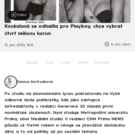
Video
Koukalová se odhalila pro Playboy, chce vybrat
čtvrt milionu korun
6 min čtení
10. pro 2020, 18:15
časopis
muži
móda
Island
YouTube
Denisa Korityáková
Po studiu na ekonomickém lyceu pokračovala na Vyšší
odborné škole publicistiky, kde jako zástupce
šéfredaktorky v redakci Generace 20 získala první
novinářské zkušenosti. Nyní studuje Metropolitní univerzitu
Praha, obor Mediální studia. V redakci CNN Prima NEWS
působí už třetím rokem a věnuje se převážně domácímu
dění, a to od politiky až po sociální témata.