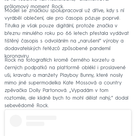
průlomový moment Rock.
Model se značkou spolupracoval už dříve, kdy s ní
vyráběl oblečení, ale pro časopis pózuje poprvé.
Titulka je však pouze digitální, protože značka v
březnu minulého roku po 66 letech přestala vydávat
tištěný časopis s odvoláním na „narušení“ výroby a
dodavatelských řetězců způsobené pandemií
koronaviru.
Rock na fotografiích kromě černého korzetu a
černých podpatků na platformě oblékl i proslavené
uši, kravatu a manžety Playboy Bunny, které nosily
mimo jiné supermodelka Kate Mossová a country
zpěvačka Dolly Partonová. „Vypadám v tom
roztomile, ale klidně bych to mohl dělat nahý,“ dodal
sebevědomě Rock.