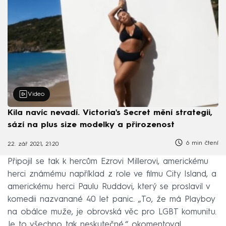
Video
Kila navíc nevadí. Victoria's Secret mění strategii,
sází na plus size modelky a přirozenost
6 min čtení
22. zář 2021, 21:20
Připojil se tak k hercům Ezrovi Millerovi, americkému
herci známému například z role ve filmu City Island, a
americkému herci Paulu Ruddovi, který se proslavil v
komedii nazvanané 40 let panic. „To, že má Playboy
na obálce muže, je obrovská věc pro LGBT komunitu.
Je to všechno tak neskutečné,“ okomentoval