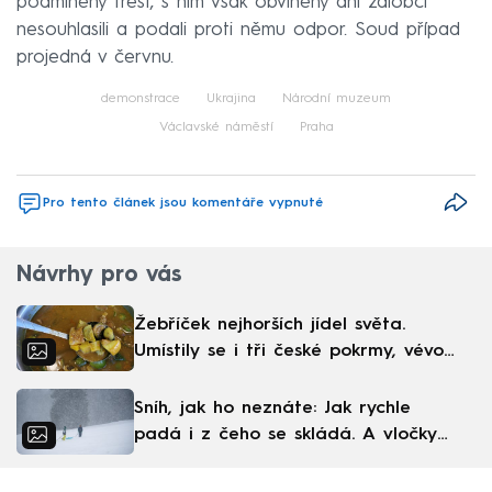
podmíněný trest, s ním však obviněný ani žalobci
nesouhlasili a podali proti němu odpor. Soud případ
projedná v červnu.
demonstrace
Ukrajina
Národní muzeum
Václavské náměstí
Praha
Pro tento článek jsou komentáře vypnuté
Návrhy pro vás
Žebříček nejhorších jídel světa.
Umístily se i tři české pokrmy, vévodí
skandinávská kuchyně
Sníh, jak ho neznáte: Jak rychle
padá i z čeho se skládá. A vločky
nejsou bílé