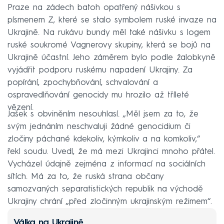
Praze na zádech batoh opatřený nášivkou s
písmenem Z, které se stalo symbolem ruské invaze na
Ukrajině. Na rukávu bundy měl také nášivku s logem
ruské soukromé Vagnerovy skupiny, která se bojů na
Ukrajině účastní. Jeho záměrem bylo podle žalobkyně
vyjádřit podporu ruskému napadení Ukrajiny. Za
popírání, zpochybňování, schvalování a
ospravedlňování genocidy mu hrozilo až tříleté
vězení.
Jašek s obviněním nesouhlasí. „Měl jsem za to, že
svým jednáním neschvaluji žádné genocidium či
zločiny páchané kdekoliv, kýmkoliv a na komkoliv,“
řekl soudu. Uvedl, že má mezi Ukrajinci mnoho přátel.
Vycházel údajně zejména z informací na sociálních
sítích. Má za to, že ruská strana občany
samozvaných separatistických republik na východě
Ukrajiny chrání „před zločinným ukrajinským režimem“.
Válka na Ukrajině