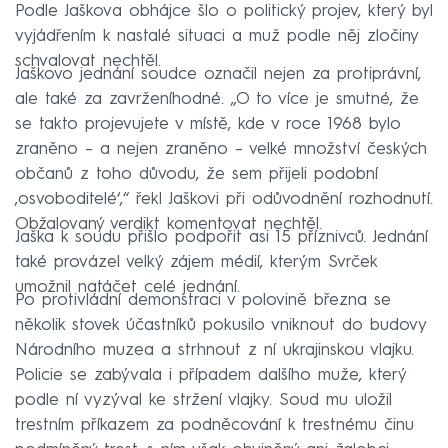
Podle Jaškova obhájce šlo o politický projev, který byl
vyjádřením k nastalé situaci a muž podle něj zločiny
schvalovat nechtěl.
Jaškovo jednání soudce označil nejen za protiprávní,
ale také za zavrženíhodné. „O to více je smutné, že
se takto projevujete v místě, kde v roce 1968 bylo
zraněno –⁠ a nejen zraněno –⁠ velké množství českých
občanů z toho důvodu, že sem přijeli podobní
‚osvoboditelé‘,“ řekl Jaškovi při odůvodnění rozhodnutí.
Obžalovaný verdikt komentovat nechtěl.
Jaška k soudu přišlo podpořit asi 15 příznivců. Jednání
také provázel velký zájem médií, kterým Svrček
umožnil natáčet celé jednání.
Po protivládní demonstraci v polovině března se
několik stovek účastníků pokusilo vniknout do budovy
Národního muzea a strhnout z ní ukrajinskou vlajku.
Policie se zabývala i případem dalšího muže, který
podle ní vyzýval ke stržení vlajky. Soud mu uložil
trestním příkazem za podněcování k trestnému činu