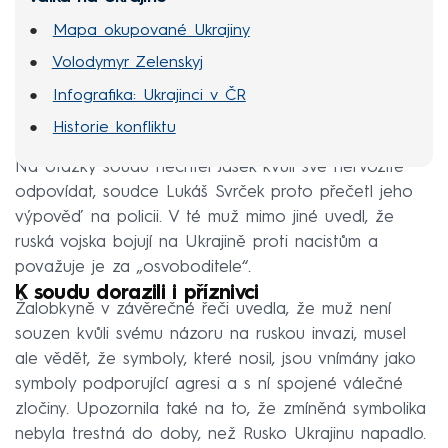
Mapa okupované Ukrajiny
Volodymyr Zelenskyj
Infografika: Ukrajinci v ČR
Historie konfliktu
Na otázky soudu nechtěl Jašek kvůli své nervozitě
odpovídat, soudce Lukáš Svrček proto přečetl jeho
výpověď na policii. V té muž mimo jiné uvedl, že
ruská vojska bojují na Ukrajině proti nacistům a
považuje je za „osvoboditele“.
K soudu dorazili i příznivci
Žalobkyně v závěrečné řeči uvedla, že muž není
souzen kvůli svému názoru na ruskou invazi, musel
ale vědět, že symboly, které nosil, jsou vnímány jako
symboly podporující agresi a s ní spojené válečné
zločiny. Upozornila také na to, že zmíněná symbolika
nebyla trestná do doby, než Rusko Ukrajinu napadlo.