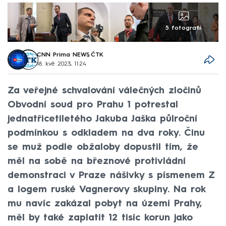
5 fotografií
CNN Prima NEWS
,
ČTK
18. kvě 2023, 11:24
Za veřejné schvalování válečných zločinů
Obvodní soud pro Prahu 1 potrestal
jednatřicetiletého Jakuba Jaška půlroční
podmínkou s odkladem na dva roky. Činu
se muž podle obžaloby dopustil tím, že
měl na sobě na březnové protivládní
demonstraci v Praze nášivky s písmenem Z
a logem ruské Vagnerovy skupiny. Na rok
mu navíc zakázal pobyt na území Prahy,
měl by také zaplatit 12 tisíc korun jako