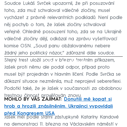
Soudce Lukáš Svrček upozornil, že při posuzování
toho, zda muž schvaloval válečné zločiny, musel
vycházet z právně relevantních podkladů. Není podle
něj pochyb o tom, že Jašek zločiny schvaloval
veřejně. Ohledně posouzení toho, zda se na Ukrajině
válečné zločiny dějí, odkázal na zprávu vyšetřovací
komise OSN. „Soud panu obžalovanému nebere
žádný jeho politický názor,“ zdůraznil dále soudce.
Stejný trest uložil soud v březnu trestním příkazem,
Failed to fetch
Jašek proti němu ale podal odpor, případ proto
musel být projednán v hlavním líčení. Podle Svrčka se
důkazní situace nezměnila, muž neprojevil sebereflexi.
Podotkl také, že je Jašek v současnosti za obdobnou
trestnou činnost prověřován znovu.
MOHLO BY VÁS ZAJÍMAT:
Donutili mě kopat si
hrob a hrozili znásilněním. Ukrajinci vypovídali
před Kongresem USA
Jašek měl podle státní zástupkyně Kataríny Kandové
na demonstraci 11. března na Václavském náměstí v