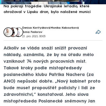
Na pokraji tragédie: Ukrajinské letadlo, které
P
ohrožoval v Lipsku dron, bylo naložené municí
e
Denisa Korityáková
,
Monika Kabourková
,
Anna Fedorov
21. pro 2021, 00:05
Ačkoliv se vláda snaží snížit provozní
náklady, oznámila, že by na úřadu mělo
vzniknout 74 nových pracovních míst.
Takové kroky podle místopředsedy
poslaneckého klubu Patrika Nachera (za
ANO) nepůsobí dobře. „Nový kabinet proto
bude muset propouštět policisty i lidi ze
zdravotnictví,“ konstatoval. Jeho slova
místopředseda Poslanecké sněmovny Jan