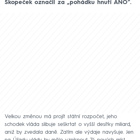
Skopeček označil za „pohádku hnutí ANO“.
Velkou změnou má projít státní rozpočet, jeho
schodek vláda slibuje seškrtat o vyšší desítky miliard,
aniž by zvedala daně. Zatím ale výdaje navyšuje. Jen