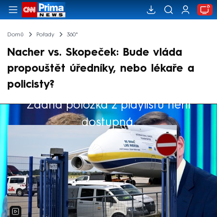
Domů
Pořady
360°
Nacher vs. Skopeček: Bude vláda
propouštět úředníky, nebo lékaře a
policisty?
Žádná položka z playlistu není
Výběr redakce
dostupná.