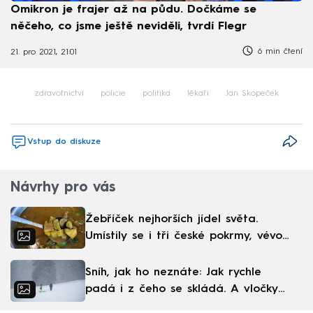
Omikron je frajer až na půdu. Dočkáme se
něčeho, co jsme ještě neviděli, tvrdí Flegr
6 min čtení
21. pro 2021, 21:01
zdravotnictví
policie
politika
lékaři
Jan Skopeček
Vstup do diskuze
Návrhy pro vás
Žebříček nejhorších jídel světa.
Umístily se i tři české pokrmy, vévodí
skandinávská kuchyně
Sníh, jak ho neznáte: Jak rychle
padá i z čeho se skládá. A vločky
nejsou bílé