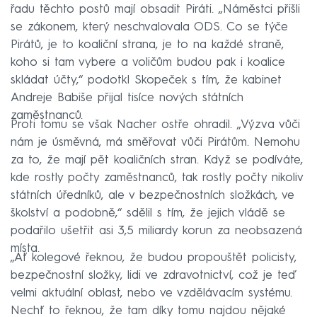
řadu těchto postů mají obsadit Piráti. „Náměstci přišli
se zákonem, který neschvalovala ODS. Co se týče
Pirátů, je to koaliční strana, je to na každé straně,
koho si tam vybere a voličům budou pak i koalice
skládat účty,“ podotkl Skopeček s tím, že kabinet
Andreje Babiše přijal tisíce nových státních
zaměstnanců.
Proti tomu se však Nacher ostře ohradil. „Výzva vůči
nám je úsměvná, má směřovat vůči Pirátům. Nemohu
za to, že mají pět koaličních stran. Když se podíváte,
kde rostly počty zaměstnanců, tak rostly počty nikoliv
státních úředníků, ale v bezpečnostních složkách, ve
školství a podobně,“ sdělil s tím, že jejich vládě se
podařilo ušetřit asi 3,5 miliardy korun za neobsazená
místa.
„Ať kolegové řeknou, že budou propouštět policisty,
bezpečnostní složky, lidi ve zdravotnictví, což je teď
velmi aktuální oblast, nebo ve vzdělávacím systému.
Nechť to řeknou, že tam díky tomu najdou nějaké