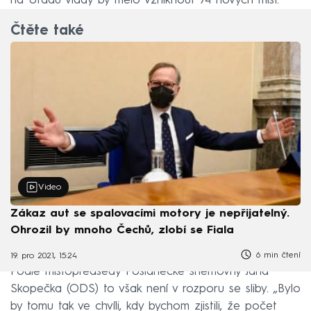
na Úřadu vlády by mělo vzniknout 74 nových míst.
Čtěte také
Video
Zákaz aut se spalovacími motory je nepřijatelný.
Ohrozil by mnoho Čechů, zlobí se Fiala
6 min čtení
19. pro 2021, 15:24
Podle místopředsedy Poslanecké sněmovny Jana
Skopečka (ODS) to však není v rozporu se sliby. „Bylo
by tomu tak ve chvíli, kdy bychom zjistili, že počet