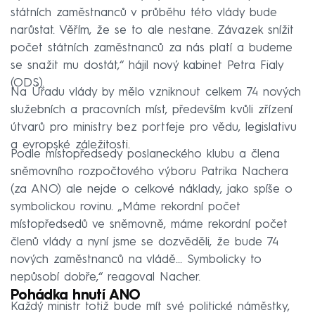
státních zaměstnanců v průběhu této vlády bude
narůstat. Věřím, že se to ale nestane. Závazek snížit
počet státních zaměstnanců za nás platí a budeme
se snažit mu dostát,“ hájil nový kabinet Petra Fialy
(ODS).
Na Úřadu vlády by mělo vzniknout celkem 74 nových
služebních a pracovních míst, především kvůli zřízení
útvarů pro ministry bez portfeje pro vědu, legislativu
a evropské záležitosti.
Podle místopředsedy poslaneckého klubu a člena
sněmovního rozpočtového výboru Patrika Nachera
(za ANO) ale nejde o celkové náklady, jako spíše o
symbolickou rovinu. „Máme rekordní počet
místopředsedů ve sněmovně, máme rekordní počet
členů vlády a nyní jsme se dozvěděli, že bude 74
nových zaměstnanců na vládě... Symbolicky to
nepůsobí dobře,“ reagoval Nacher.
Pohádka hnutí ANO
Každý ministr totiž bude mít své politické náměstky,