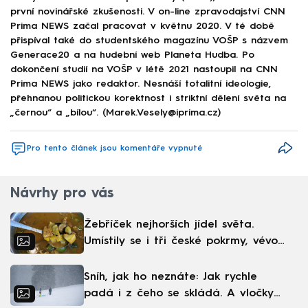
první novinářské zkušenosti. V on-line zpravodajství CNN
Prima NEWS začal pracovat v květnu 2020. V té době
přispíval také do studentského magazínu VOŠP s názvem
Generace20 a na hudební web Planeta Hudba. Po
dokončení studií na VOŠP v létě 2021 nastoupil na CNN
Prima NEWS jako redaktor. Nesnáší totalitní ideologie,
přehnanou politickou korektnost i striktní dělení světa na
„černou“ a „bílou“. (Marek.Vesely@iprima.cz)
Pro tento článek jsou komentáře vypnuté
Návrhy pro vás
Žebříček nejhorších jídel světa.
Umístily se i tři české pokrmy, vévodí
skandinávská kuchyně
Sníh, jak ho neznáte: Jak rychle
padá i z čeho se skládá. A vločky