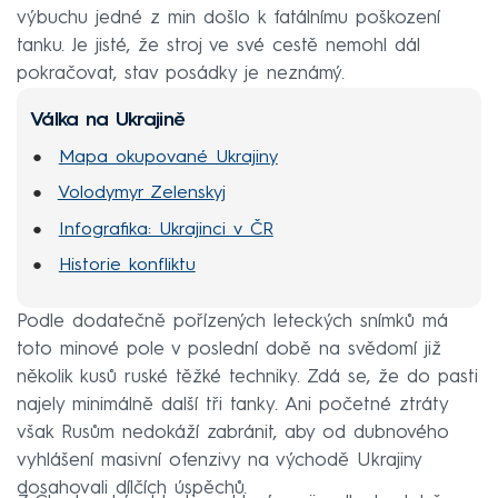
výbuchu jedné z min došlo k fatálnímu poškození
tanku. Je jisté, že stroj ve své cestě nemohl dál
pokračovat, stav posádky je neznámý.
Válka na Ukrajině
Mapa okupované Ukrajiny
Volodymyr Zelenskyj
Infografika: Ukrajinci v ČR
Historie konfliktu
Podle dodatečně pořízených leteckých snímků má
toto minové pole v poslední době na svědomí již
několik kusů ruské těžké techniky. Zdá se, že do pasti
najely minimálně další tři tanky. Ani početné ztráty
však Rusům nedokáží zabránit, aby od dubnového
vyhlášení masivní ofenzivy na východě Ukrajiny
dosahovali dílčích úspěchů.