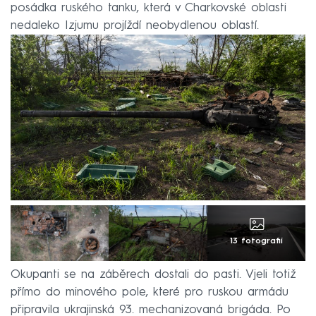
posádka ruského tanku, která v Charkovské oblasti
nedaleko Izjumu projíždí neobydlenou oblastí.
13 fotografií
Okupanti se na záběrech dostali do pasti. Vjeli totiž
přímo do minového pole, které pro ruskou armádu
připravila ukrajinská 93. mechanizovaná brigáda. Po