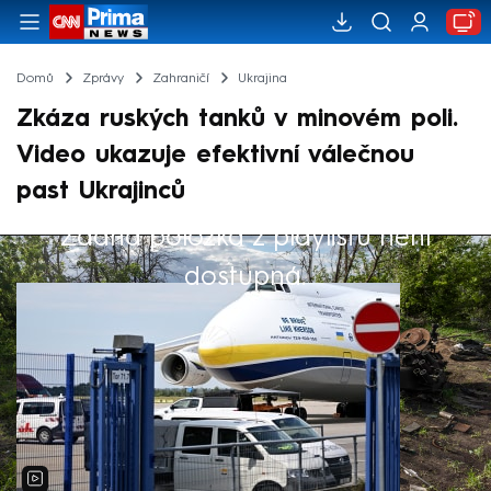
Domů
Zprávy
Zahraničí
Ukrajina
Zkáza ruských tanků v minovém poli.
Video ukazuje efektivní válečnou
past Ukrajinců
Žádná položka z playlistu není
Výběr redakce
dostupná.