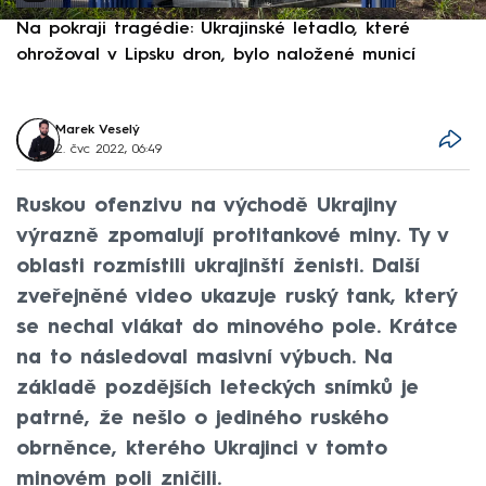
Na pokraji tragédie: Ukrajinské letadlo, které
P
ohrožoval v Lipsku dron, bylo naložené municí
e
Marek Veselý
2. čvc 2022, 06:49
Ruskou ofenzivu na východě Ukrajiny
výrazně zpomalují protitankové miny. Ty v
oblasti rozmístili ukrajinští ženisti. Další
zveřejněné video ukazuje ruský tank, který
se nechal vlákat do minového pole. Krátce
na to následoval masivní výbuch. Na
základě pozdějších leteckých snímků je
patrné, že nešlo o jediného ruského
obrněnce, kterého Ukrajinci v tomto
minovém poli zničili.