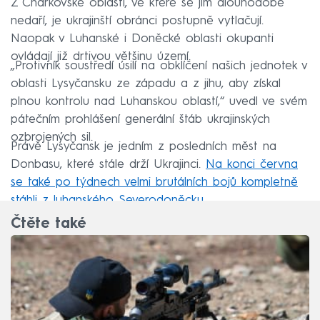
Z Charkovské oblasti, ve které se jim dlouhodobě
nedaří, je ukrajinští obránci postupně vytlačují.
Naopak v Luhanské i Doněcké oblasti okupanti
ovládají již drtivou většinu území.
„Protivník soustředí úsilí na obklíčení našich jednotek v
oblasti Lysyčansku ze západu a z jihu, aby získal
plnou kontrolu nad Luhanskou oblastí,“ uvedl ve svém
pátečním prohlášení generální štáb ukrajinských
ozbrojených sil.
Právě Lysyčansk je jedním z posledních měst na
Donbasu, které stále drží Ukrajinci.
Na konci června
se také po týdnech velmi brutálních bojů kompletně
stáhli z luhanského Severodoněcku
.
Čtěte také