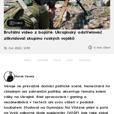
Video
Brutální video z bojiště: Ukrajinský odstřelovač
zlikvidoval skupinu ruských vojáků
6 min čtení
30. čvn 2022, 12:59
válka
armáda
tank
pole
Ukrajina
Marek Veselý
Věnuje se převážně domácí politické scéně. Nenechává ho
chladným ani zahraniční politika, akcentuje témata kolem
války na Ukrajině. Rád zpracovává i gaming a
nezanedbává v textech ani svou vášeň v podobě
houbaření. Studoval na Gymnáziu Na Vítězné pláni a poté
na Vyšší odborné škole publicistiky (VOŠP), kde také získal