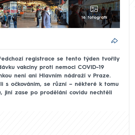
16 fotografií
edchozí registrace se tento týden tvořily
dávku vakcíny proti nemoci COVID-19
imkou není ani Hlavním nádraží v Praze.
li s očkováním, se různí – některé k tomu
, jiní zase po prodělání covidu nechtěli