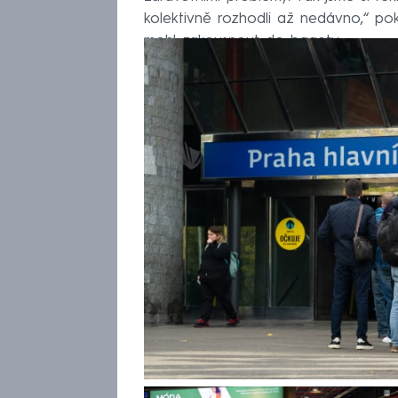
kolektivně rozhodli až nedávno,“ pok
mohl zakousnout do bagety.