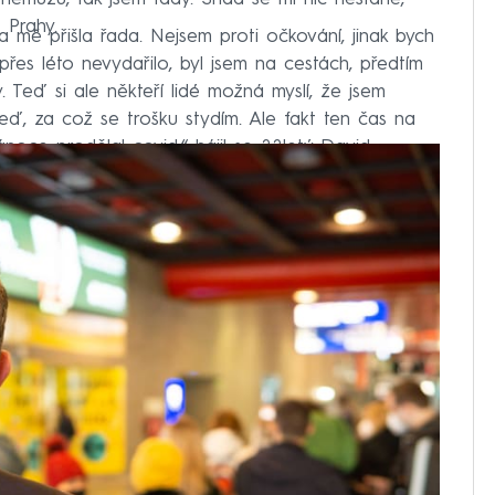
z Prahy.
a mě přišla řada. Nejsem proti očkování, jinak bych
 přes léto nevydařilo, byl jsem na cestách, předtím
 Teď si ale někteří lidé možná myslí, že jsem
eď, za což se trošku stydím. Ale fakt ten čas na
noce prodělal covid,“ hájil se 22letý David.