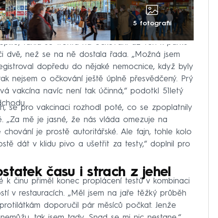
5 fotografií
eplilo, táhla se fronta na očkování až ven k parku
či dvě, než se na ně dostala řada. „Možná jsem
registroval dopředu do nějaké nemocnice, když byly
, tak nejsem o očkování ještě úplně přesvědčený. Prý
á vakcína navíc není tak účinná,“ podotkl 51letý
dchodu.
h, se pro vakcinaci rozhodl poté, co se zpoplatnily
é. „Za mě je jasné, že nás vláda omezuje na
hování je prostě autoritářské. Ale fajn, tohle kolo
stě dát v klidu pivo a ušetřit za testy,“ doplnil pro
statek času i strach z jehel
ré k činu přiměl konec proplácení testů v kombinaci
stí v restauracích. „Měl jsem na jaře těžký průběh
 protilátkám doporučil pár měsíců počkat. Jenže
nemůžu, tak jsem tady. Snad se mi nic nestane,“