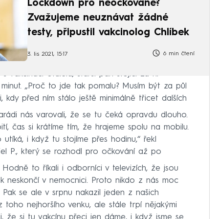
Lockdown pro neočkované?
Zvažujeme neuznávat žádné
testy, připustil vakcinolog Chlíbek
6 min čtení
3. lis 2021, 15:17
vakcinací otálela, starší pán stojící za ní
y minut. „Proč to jde tak pomalu? Musím být za půl
li, kdy před ním stálo ještě minimálně třicet dalších
Kamarádi nás varovali, že se tu čeká opravdu dlouho.
, čas si krátíme tím, že hrajeme spolu na mobilu.
tíká, i když tu stojíme přes hodinu,“ řekl
el P., který se rozhodl pro očkování až po
. Hodně to říkali i odborníci v televizích, že jsou
ak neskončí v nemocnici. Proto nikdo z nás moc
 Pak se ale v srpnu nakazil jeden z našich
 toho nejhoršího venku, ale stále trpí nějakými
i, že si tu vakcínu přeci jen dáme, i když jsme se