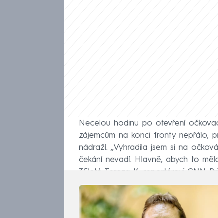
Necelou hodinu po otevření očkovacíh
zájemcům na konci fronty nepřálo, pr
nádraží. „Vyhradila jsem si na očko
čekání nevadí. Hlavně, abych to měl
35letá Tereza K. reportérovi CNN P