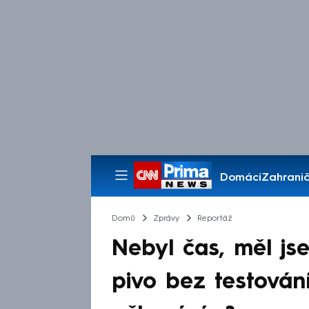
Domácí
Zahranič
Pořady
Domů
Zprávy
Reportáž
Nebyl čas, měl js
pivo bez testování