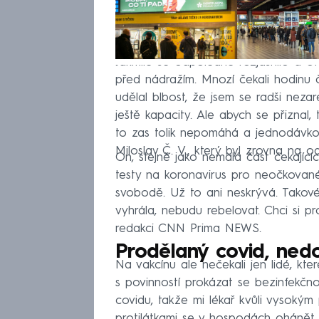
Jakmile se odpoledne rozjasnilo a ot
před nádražím. Mnozí čekali hodinu 
udělal blbost, že jsem se radši neza
ještě kapacity. Ale abych se přiznal
to zas tolik nepomáhá a jednodávkov
Miloslav Č. V., který byl zrovna na o
On, stejně jako nemalá část čekajícíc
testy na koronavirus pro neočkovan
svobodě. Už to ani neskrývá. Takové c
vyhrála, nebudu rebelovat. Chci si pro
redakci CNN Prima NEWS.
Prodělaný covid, nedo
Na vakcínu ale nečekali jen lidé, kte
s povinností prokázat se bezinfekčno
covidu, takže mi lékař kvůli vysokým
protilátkami se v hospodách ohánět 