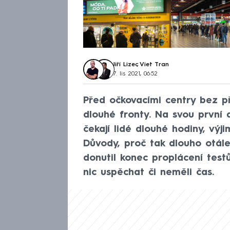
Jiří Lizec
,
Viet Tran
7. lis 2021, 06:52
Před očkovacími centry bez př
dlouhé fronty. Na svou první 
čekají lidé dlouhé hodiny, výj
Důvody, proč tak dlouho otále
donutil konec proplácení testů
nic uspěchat či neměli čas.