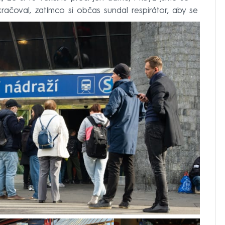
račoval, zatímco si občas sundal respirátor, aby se