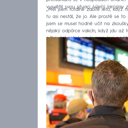
vysvětlil svou situaci 44letý Jaroslav 
„Měl jsem totálně zabité léto, když n
tu asi nestál, že jo. Ale prostě se to
jsem se musel hodně učit na zkoušky.
nějaký odpůrce vakcín, když jdu až t
očkování nebyl, navíc jsem loni na Vá