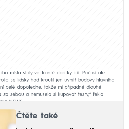
o místa stály ve frontě desítky lidí. Počasí ale
oto se lidský had kroutil jen uvnitř budovy hlavního
vání celé dopoledne, takže mi případné dlouhé
a za sebou a nemusela si kupovat testy,“ řekla
rima NEWS.
Čtěte také