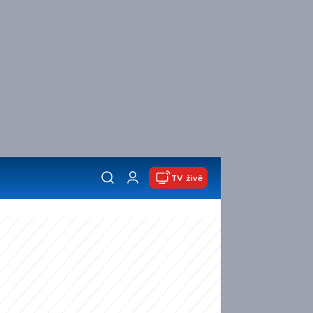
TV živě