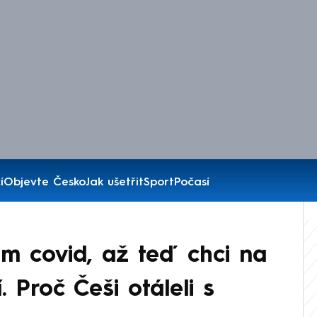
í
Objevte Česko
Jak ušetřit
Sport
Počasí
em covid, až teď chci na
. Proč Češi otáleli s