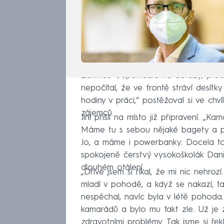
Zatímco odpovídala na dotazy, proč s 
nepočítal, že ve frontě stráví desítk
hodiny v práci,“ postěžoval si ve chví
zájemců.
Jiní přišli na místo již připravení. „
Máme tu s sebou nějaké bagety a pití
Jo, a máme i powerbanky. Docela to u
spokojeně čerstvý vysokoškolák Dani
dlouhém otálení.
„Dříve jsem si říkal, že mi nic nehrozí
mladí v pohodě, a když se nakazí, t
nespěchal, navíc byla v létě pohoda.
kamarádů a bylo mu fakt zle. Už je z
zdravotními problémy. Tak jsme si řekl