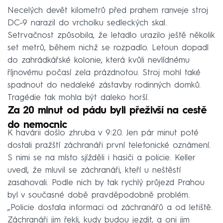
Necelých devět kilometrů před prahem ranveje stroj
DC-9 narazil do vrcholku sedleckých skal.
Setrvačnost způsobila, že letadlo urazilo ještě několik
set metrů, během nichž se rozpadlo. Letoun dopadl
do zahrádkářské kolonie, která kvůli nevlídnému
říjnovému počasí zela prázdnotou. Stroj mohl také
spadnout do nedaleké zástavby rodinných domků.
Tragédie tak mohla být daleko horší.
Za 20 minut od pádu byli přeživší na cestě
do nemocnic
K havárii došlo zhruba v 9:20. Jen pár minut poté
dostali pražští záchranáři první telefonické oznámení.
S nimi se na místo sjížděli i hasiči a policie. Keller
uvedl, že mluvil se záchranáři, kteří u neštěstí
zasahovali. Podle nich by tak rychlý průjezd Prahou
byl v současné době pravděpodobně problém.
„Policie dostala informaci od záchranářů a od letiště.
Záchranáři jim řekli, kudy budou jezdit, a oni jim