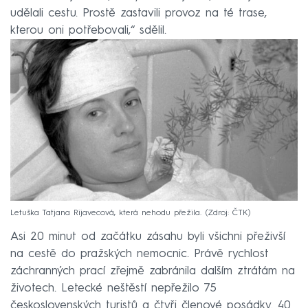
udělali cestu. Prostě zastavili provoz na té trase,
kterou oni potřebovali,“ sdělil.
Letuška Tatjana Rijavecová, která nehodu přežila.
Zdroj: ČTK
Asi 20 minut od začátku zásahu byli všichni přeživší
na cestě do pražských nemocnic. Právě rychlost
záchranných prací zřejmě zabránila dalším ztrátám na
životech. Letecké neštěstí nepřežilo 75
československých turistů a čtyři členové posádky. 40