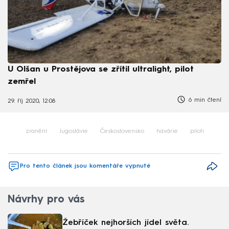
U Olšan u Prostějova se zřítil ultralight, pilot
zemřel
6 min čtení
29. říj 2020, 12:08
zranění
Jugoslávie
Československo
havárie
piloti
Pro tento článek jsou komentáře vypnuté
Návrhy pro vás
Žebříček nejhorších jídel světa.