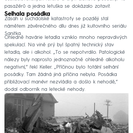
pasažérů a jedna letuška se dokázalo zotavit.
Selhala posádka
Zásah u suchdolské katastrofy se později stal
námětem závěrečného dílu dnes již kultovního seriálu
Sanitka.
Ohledně havárie letadla vzniklo mnoho nepravdivých
spekulací. Na vině prý byl špatný technický stav
letadla, ale i alkohol. „To se nepotvrdilo. Patologické
nálezy byly naprosto jednoznačně ohledně alkoholu
negativní,“ řekl Keller. „Příčinou bylo totální selhání
posádky. Tam žádná jiná příčina nebyla. Posádka
přibližovací manévr nezvládla a došlo k nehodě,“
dodal odborník na letecké nehody.