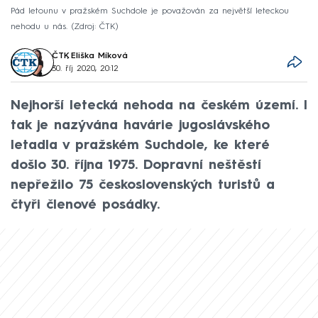
Pád letounu v pražském Suchdole je považován za největší leteckou
nehodu u nás.
Zdroj: ČTK
ČTK
,
Eliška Míková
30. říj 2020, 20:12
Nejhorší letecká nehoda na českém území. I
tak je nazývána havárie jugoslávského
letadla v pražském Suchdole, ke které
došlo 30. října 1975. Dopravní neštěstí
nepřežilo 75 československých turistů a
čtyři členové posádky.