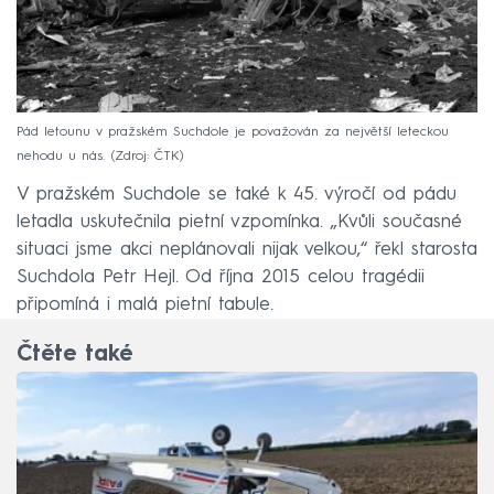
Pád letounu v pražském Suchdole je považován za největší leteckou
nehodu u nás.
Zdroj: ČTK
V pražském Suchdole se také k 45. výročí od pádu
letadla uskutečnila pietní vzpomínka. „Kvůli současné
situaci jsme akci neplánovali nijak velkou,“ řekl starosta
Suchdola Petr Hejl. Od října 2015 celou tragédii
připomíná i malá pietní tabule.
Čtěte také