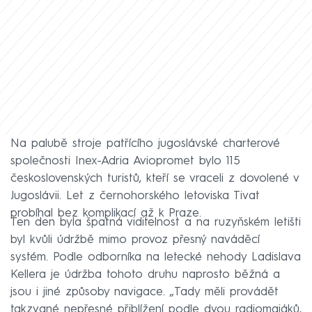
Na palubě stroje patřícího jugoslávské charterové
společnosti Inex-Adria Aviopromet bylo 115
československých turistů, kteří se vraceli z dovolené v
Jugoslávii. Let z černohorského letoviska Tivat
probíhal bez komplikací až k Praze.
Ten den byla špatná viditelnost a na ruzyňském letišti
byl kvůli údržbě mimo provoz přesný naváděcí
systém. Podle odborníka na letecké nehody Ladislava
Kellera je údržba tohoto druhu naprosto běžná a
jsou i jiné způsoby navigace. „Tady měli provádět
takzvané nepřesné přiblížení podle dvou radiomajáků,