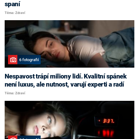
spaní
Téma: Zdraví
6 fotografií
Nespavost trápí miliony lidí. Kvalitní spánek
není luxus, ale nutnost, varují experti a radí
Téma: Zdraví