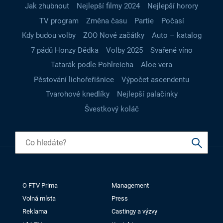
Jak zhubnout
Nejlepší filmy 2024
Nejlepší horory
TV program
Změna času
Partie
Počasí
Kdy budou volby
ZOO Nové začátky
Auto – katalog
7 pádů Honzy Dědka
Volby 2025
Svařené víno
Tatarák podle Pohlreicha
Aloe vera
Pěstování lichořeřišnice
Výpočet ascendentu
Tvarohové knedlíky
Nejlepší palačinky
Švestkový koláč
O FTV Prima
Management
Volná místa
Press
Reklama
Castingy a výzvy