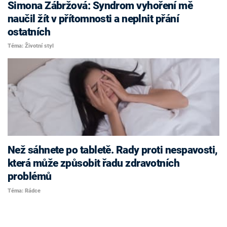
Simona Zábržová: Syndrom vyhoření mě
naučil žít v přítomnosti a neplnit přání
ostatních
Téma: Životní styl
Než sáhnete po tabletě. Rady proti nespavosti,
která může způsobit řadu zdravotních
problémů
Téma: Rádce