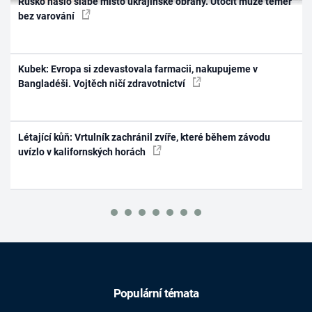
Rusko našlo slabé místo ukrajinské obrany. Útočit může téměř
bez varování
Kubek: Evropa si zdevastovala farmacii, nakupujeme v
Bangladéši. Vojtěch ničí zdravotnictví
Létající kůň: Vrtulník zachránil zvíře, které během závodu
uvízlo v kalifornských horách
Populární témata