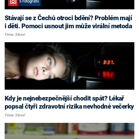
5 fotografií
Stávají se z Čechů otroci bdění? Problém mají
i děti. Pomoci usnout jim může virální metoda
Téma: Zdraví
Kdy je nejnebezpečnější chodit spát? Lékař
popsal čtyři zdravotní rizika nevhodné večerky
Téma: Zdraví