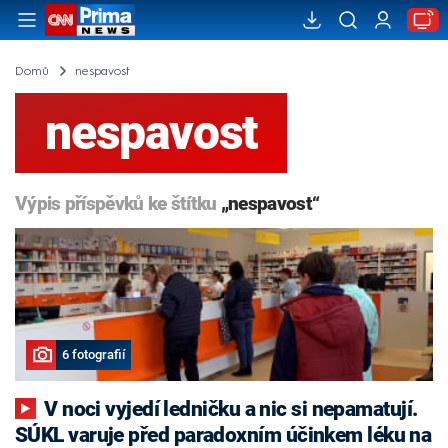
Domů
nespavost
nespavost
Výpis příspěvků ke štítku
„nespavost“
6 fotografií
V noci vyjedí ledničku a nic si nepamatují.
SÚKL varuje před paradoxním účinkem léku na