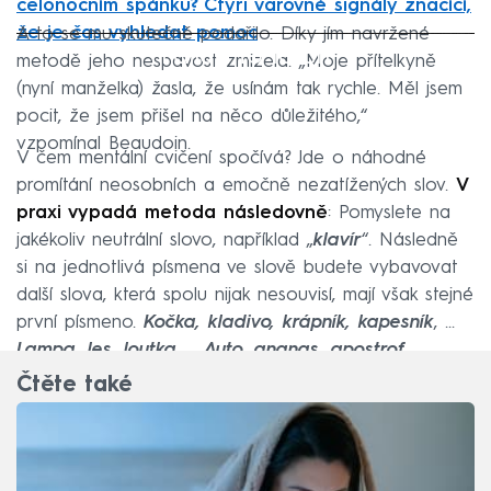
celonočním spánku? Čtyři varovné signály značící,
že je čas vyhledat pomoc
A to se mu skutečně podařilo. Díky jím navržené
Failed to fetch
metodě jeho nespavost zmizela. „Moje přítelkyně
(nyní manželka) žasla, že usínám tak rychle. Měl jsem
pocit, že jsem přišel na něco důležitého,“
vzpomínal Beaudoin.
V čem mentální cvičení spočívá? Jde o náhodné
promítání neosobních a emočně nezatížených slov.
V
praxi vypadá metoda následovně
: Pomyslete na
jakékoliv neutrální slovo, například „
klavír
“. Následně
si na jednotlivá písmena ve slově budete vybavovat
další slova, která spolu nijak nesouvisí, mají však stejné
první písmeno.
Kočka, kladivo, krápník, kapesník
, ...
Lampa, les, loutka
, ...
Auto, ananas, apostrof
, ...
Čtěte také