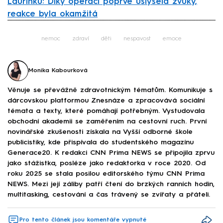
Laurinku: Díky operaci poprvé uslyšela zvuky,
reakce byla okamžitá
Failed to fetch
nemoc
zdraví
děti
nespavost
emoce
Monika Kabourková
Věnuje se převážně zdravotnickým tématům. Komunikuje s
dárcovskou platformou Znesnáze a zpracovává sociální
témata a texty, které pomáhají potřebným. Vystudovala
obchodní akademii se zaměřením na cestovní ruch. První
novinářské zkušenosti získala na Vyšší odborné škole
publicistiky, kde přispívala do studentského magazínu
Generace20. K redakci CNN Prima NEWS se připojila zprvu
jako stážistka, posléze jako redaktorka v roce 2020. Od
roku 2025 se stala posilou editorského týmu CNN Prima
NEWS. Mezi její záliby patří čtení do brzkých ranních hodin,
multitasking, cestování a čas trávený se zvířaty a přáteli.
Pro tento článek jsou komentáře vypnuté