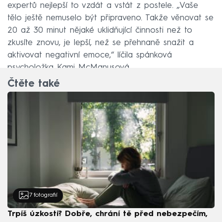
expertů nejlepší to vzdát a vstát z postele. „Vaše
tělo ještě nemuselo být připraveno. Takže věnovat se
20 až 30 minut nějaké uklidňující činnosti než to
zkusíte znovu, je lepší, než se přehnaně snažit a
aktivovat negativní emoce,“ líčila spánková
psycholožka Kami McManusová.
Čtěte také
7
fotografií
Trpíš úzkostí? Dobře, chrání tě před nebezpečím,