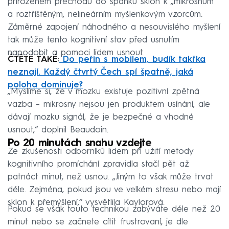
přirozeném přechodu do spánku sklon k „mikrosnům“
a roztříštěným, nelineárním myšlenkovým vzorcům.
Záměrné zapojení náhodného a nesouvislého myšlení
tak může tento kognitivní stav před usnutím
napodobit a pomoci lidem usnout.
ČTĚTE TAKÉ:
Do peřin s mobilem, budík takřka
neznají. Každý čtvrtý Čech spí špatně, jaká
poloha dominuje?
„Myslíme si, že v mozku existuje pozitivní zpětná
vazba – mikrosny nejsou jen produktem usínání, ale
dávají mozku signál, že je bezpečné a vhodné
usnout,“ doplnil Beaudoin.
Po 20 minutách snahu vzdejte
Ze zkušenosti odborníků lidem při užití metody
kognitivního promíchání zpravidla stačí pět až
patnáct minut, než usnou. „Jiným to však může trvat
déle. Zejména, pokud jsou ve velkém stresu nebo mají
sklon k přemýšlení,“ vysvětlila Kaylorová.
Pokud se však touto technikou zabýváte déle než 20
minut nebo se začnete cítit frustrovaní, je dle