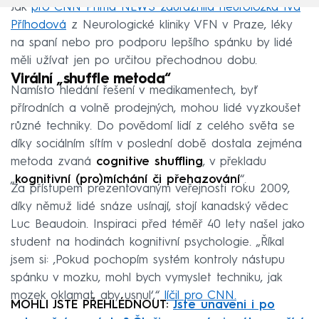
Jak
pro CNN Prima NEWS zdůraznila neuroložka Iva
Příhodová
z Neurologické kliniky VFN v Praze, léky
na spaní nebo pro podporu lepšího spánku by lidé
měli užívat jen po určitou přechodnou dobu.
Virální „shuffle metoda“
Namísto hledání řešení v medikamentech, byť
přírodních a volně prodejných, mohou lidé vyzkoušet
různé techniky. Do povědomí lidí z celého světa se
díky sociálním sítím v poslední době dostala zejména
metoda zvaná
cognitive shuffling
, v překladu
„
kognitivní (pro)míchání či přehazování
“.
Za přístupem prezentovaným veřejnosti roku 2009,
díky němuž lidé snáze usínají, stojí kanadský vědec
Luc Beaudoin. Inspiraci před téměř 40 lety našel jako
student na hodinách kognitivní psychologie. „Říkal
jsem si: ‚Pokud pochopím systém kontroly nástupu
spánku v mozku, mohl bych vymyslet techniku, jak
mozek oklamat, aby usnul‘,“
líčil pro CNN.
MOHLI JSTE PŘEHLÉDNOUT:
Jste unaveni i po