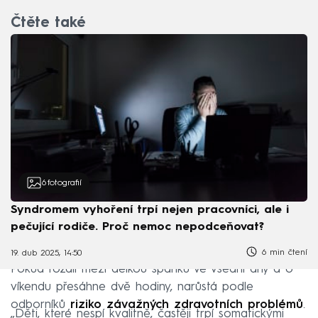
Čtěte také
6
fotografií
Syndromem vyhoření trpí nejen pracovníci, ale i
pečující rodiče. Proč nemoc nepodceňovat?
6 min čtení
19. dub 2025, 14:50
Pokud rozdíl mezi délkou spánku ve všední dny a o
víkendu přesáhne dvě hodiny, narůstá podle
odborníků
riziko závažných zdravotních problémů
.
„Děti, které nespí kvalitně, častěji trpí somatickými