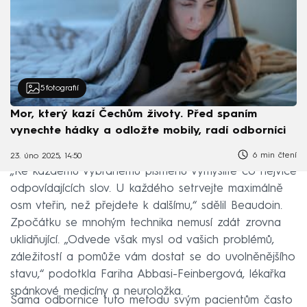
5
fotografií
Mor, který kazí Čechům životy. Před spaním
vynechte hádky a odložte mobily, radí odborníci
6 min čtení
23. úno 2025, 14:50
„Ke každému vybranému písmenu vymyslíte co nejvíce
odpovídajících slov. U každého setrvejte maximálně
osm vteřin, než přejdete k dalšímu,“ sdělil Beaudoin.
Zpočátku se mnohým technika nemusí zdát zrovna
uklidňující. „Odvede však mysl od vašich problémů,
záležitostí a pomůže vám dostat se do uvolněnějšího
stavu,“ podotkla Fariha Abbasi-Feinbergová, lékařka
spánkové medicíny a neuroložka.
Sama odbornice tuto metodu svým pacientům často