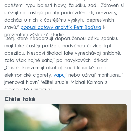
obtížemi typu bolesti hlavy, žaludku, zad… Zároveň si
stěžují na častější pocity podrážděnosti, nervozity,
dochází u nich k častějšímu výskytu depresivních
stavů,“
popsal datový analytik Petr Baďura
k
prezentaci výsledků studie.
Děti, které nedodržují doporučenou délku spánku,
mají také častěji potíže s nadváhou či více trpí
obezitou. Nespaví školáci také vynechávají snídaně,
zato však hojně sahají po návykových látkách.
„Častěji konzumují alkohol, kouří klasické, ale i
elektronické cigarety,
vapují
nebo užívají marihuanu,“
jmenoval hlavní řešitel studie Michal Kalman z
olomoucké univerzity.
Čtěte také