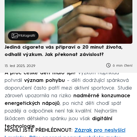
9
fotografií
Jediná cigareta vás připraví o 20 minut života,
odhalil výzkum. Jak překonat závislost?
6 min čtení
15. led 2025, 20:29
A proč české děti málo spí?
Výzkum například
potvrdil
význam pohybu
– děti dodržující spánková
doporučení často patří mezi aktivní sportovce. Studie
zároveň upozornila na riziko
nadměrné konzumace
energetických nápojů
, po nichž děti chodí spát
později a odpočinek není tak kvalitní. Nejhorším
škůdcem dětského spánku jsou však
digitální
technologie
.
MOHLI JSTE PŘEHLÉDNOUT:
Zázrak pro neslyšící