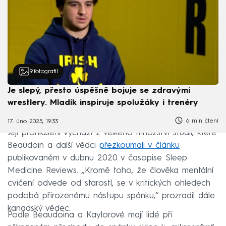
9
fotografií
Je slepý, přesto úspěšně bojuje se zdravými
wrestlery. Mladík inspiruje spolužáky i trenéry
6 min čtení
17. úno 2025, 19:33
Její prohlášení vychází z velkého množství studií, které
Beaudoin a další vědci
přezkoumali v článku
publikovaném v dubnu 2020 v časopise Sleep
Medicine Reviews. „Kromě toho, že člověka mentální
cvičení odvede od starostí, se v kritických ohledech
podobá přirozenému nástupu spánku,“ prozradil dále
kanadský vědec.
Podle Beaudoina a Kaylorové mají lidé při