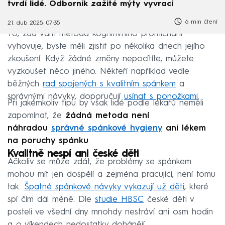
tvrdí lidé. Odborník zažité mýty vyvrací
6 min čtení
21. dub 2025, 07:35
To, zda vám metoda kognitivního promíchání
vyhovuje, byste měli zjistit po několika dnech jejího
zkoušení. Když žádné změny nepocítíte, můžete
vyzkoušet něco jiného. Někteří například vedle
běžných
rad spojených s kvalitním spánkem
a
správnými návyky, doporučují
usínat s ponožkami
.
Při jakémkoliv tipu by však lidé podle lékařů neměli
zapomínat, že
žádná metoda není
náhradou
správné spánkové hygieny
ani lékem
na poruchy spánku
.
Kvalitně nespí ani české děti
Ačkoliv se může zdát, že problémy se spánkem
mohou mít jen dospělí a zejména pracující, není tomu
tak.
Špatné spánkové návyky vykazují už děti
, které
spí čím dál méně. Dle
studie HBSC
české děti v
posteli ve všední dny mnohdy nestráví ani osm hodin
a o víkendech nedostatky dohánějí.