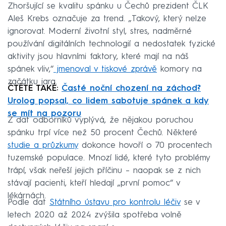
Zhoršující se kvalitu spánku u Čechů prezident ČLK
Aleš Krebs označuje za trend. „Takový, který nelze
ignorovat. Moderní životní styl, stres, nadměrné
používání digitálních technologií a nedostatek fyzické
aktivity jsou hlavními faktory, které mají na náš
spánek vliv,“
jmenoval v tiskové zprávě
komory na
začátku jara.
ČTĚTE TAKÉ:
Časté noční chození na záchod?
Urolog popsal, co lidem sabotuje spánek a kdy
se mít na pozoru
Z dat odborníků vyplývá, že nějakou poruchou
spánku trpí více než 50 procent Čechů. Některé
studie a průzkumy
dokonce hovoří o 70 procentech
tuzemské populace. Mnozí lidé, které tyto problémy
trápí, však neřeší jejich příčinu – naopak se z nich
stávají pacienti, kteří hledají „první pomoc“ v
lékárnách.
Podle dat
Státního ústavu pro kontrolu léčiv
se v
letech 2020 až 2024 zvýšila spotřeba volně