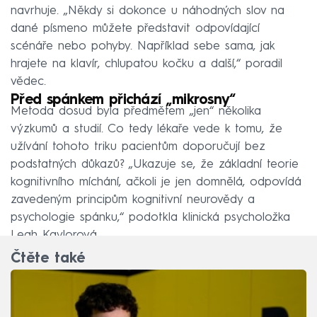
navrhuje. „Někdy si dokonce u náhodných slov na
dané písmeno můžete představit odpovídající
scénáře nebo pohyby. Například sebe sama, jak
hrajete na klavír, chlupatou kočku a další,“ poradil
vědec.
Před spánkem přichází „mikrosny“
Metoda dosud byla předmětem „jen“ několika
výzkumů a studií. Co tedy lékaře vede k tomu, že
užívání tohoto triku pacientům doporučují bez
podstatných důkazů? „Ukazuje se, že základní teorie
kognitivního míchání, ačkoli je jen domnělá, odpovídá
zavedeným principům kognitivní neurovědy a
psychologie spánku,“ podotkla klinická psycholožka
Leah Kaylorová.
Čtěte také