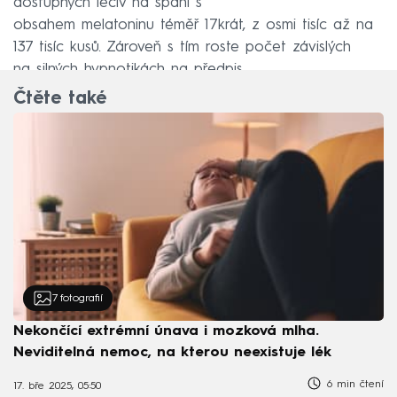
dostupných léčiv na spaní s
obsahem melatoninu téměř 17krát, z osmi tisíc až na
137 tisíc kusů. Zároveň s tím roste počet závislých
na silných hypnotikách na předpis.
Čtěte také
7
fotografií
Nekončící extrémní únava i mozková mlha.
Neviditelná nemoc, na kterou neexistuje lék
6 min čtení
17. bře 2025, 05:50