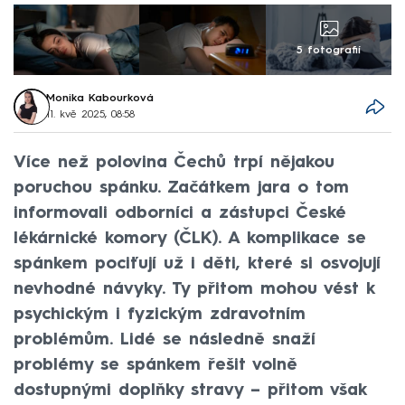
5 fotografií
Monika Kabourková
11. kvě 2025, 08:58
Více než polovina Čechů trpí nějakou
poruchou spánku. Začátkem jara o tom
informovali odborníci a zástupci České
lékárnické komory (ČLK). A komplikace se
spánkem pociťují už i děti, které si osvojují
nevhodné návyky. Ty přitom mohou vést k
psychickým i fyzickým zdravotním
problémům. Lidé se následně snaží
problémy se spánkem řešit volně
dostupnými doplňky stravy – přitom však