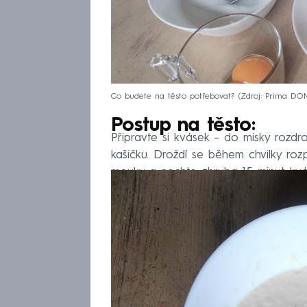
Co budete na těsto potřebovat?
Zdroj: Prima D
Postup na těsto:
Připravte si kvásek – do misky rozdro
kašičku. Droždí se během chvilky rozp
mouky a nechte zhruba 15 minut kvás