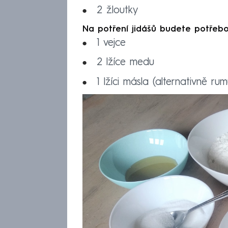
2 žloutky
Na potření jidášů budete potřebo
1 vejce
2 lžíce medu
1 lžíci másla (alternativně rum