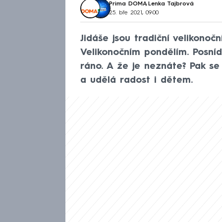
Prima DOMA
,
Lenka Tajbrová
25. bře 2021, 09:00
Jidáše jsou tradiční velikonoč
Velikonočním pondělím. Posníd
ráno. A že je neznáte? Pak se 
a udělá radost i dětem.