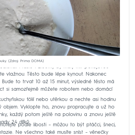
uky.
Zdroj: Prima DOMA
rediencí. Máslo i žloutky by měly mít pokojovou
ejte vlažnou. Těsto bude lépe kynout. Nakonec
. Bude to trvat 10 až 15 minut, výsledné těsto má
oct si samozřejmě můžete robotem nebo domácí
kuchyňskou fólií nebo utěrkou a nechte asi hodinu
ý objem. Vyklopte ho, znovu propracujte a už ho
nky, každý potom ještě na polovinu a znovu ještě
ady 24 dílků.
otejte podle libosti – můžou to být ptáčci, šneci,
ntazie. Ne všechno také musíte sníst – věnečky