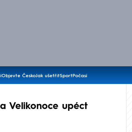
í
Objevte Česko
Jak ušetřit
Sport
Počasí
a Velikonoce upéct