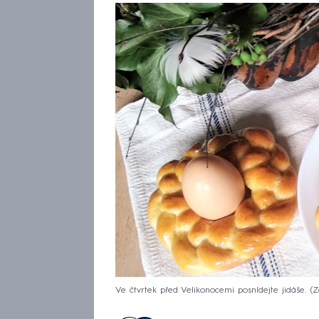
Ve čtvrtek před Velikonocemi posnídejte jidáše.
Z