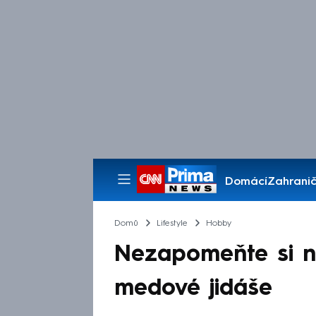
Domácí
Zahranič
Pořady
Domů
Lifestyle
Hobby
Nezapomeňte si n
medové jidáše