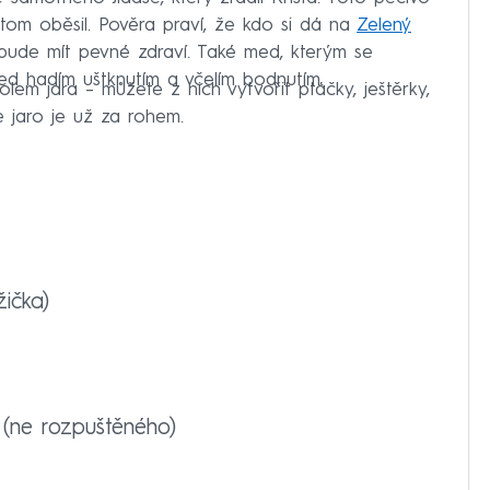
tom oběsil. Pověra praví, že kdo si dá na
Zelený
bude mít pevné zdraví. Také med, kterým se
před hadím uštknutím a včelím bodnutím.
lem jara – můžete z nich vytvořit ptáčky, ještěrky,
e jaro je už za rohem.
ička)
(ne rozpuštěného)