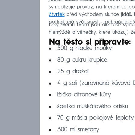
symbolizuje provaz, na kterém se po
čtvrtek
před východem slunce jidáš, 
potírají, má svůj smysl – ochraňuje 
Díky svému tvaru jsou ale také symbo
hlemýždě a věnečky, které ukazují, ž
Na těsto si připravte:
500 g hladké mouky
80 g cukru krupice
25 g droždí
4 g soli (zarovnaná kávová lž
lžička citronové kůry
špetka muškátového oříšku
70 g másla pokojové teploty 
300 ml smetany