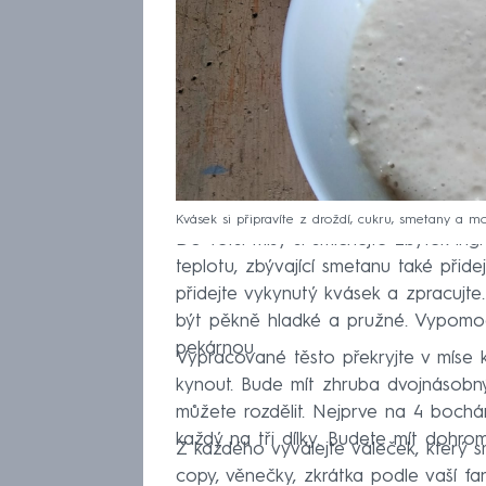
Kvásek si připravíte z droždí, cukru, smetany a mo
Do větší mísy si smíchejte zbytek ing
teplotu, zbývající smetanu také přid
přidejte vykynutý kvásek a zpracujte
být pěkně hladké a pružné. Vypom
pekárnou.
Vypracované těsto překryjte v míse 
kynout. Bude mít zhruba dvojnásobn
můžete rozdělit. Nejprve na 4 bochá
každý na tři dílky. Budete mít dohrom
Z každého vyválejte váleček, který sm
copy, věnečky, zkrátka podle vaší fa