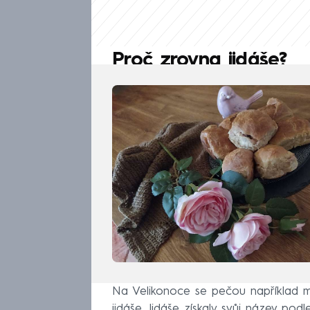
Proč zrovna jidáše?
Na Velikonoce se pečou například ma
jidáše. Jidáše získaly svůj název pod