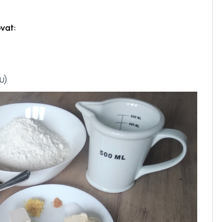
vat:
u)