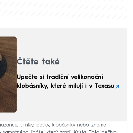
Čtěte také
Upečte si tradiční velikonoční
klobásníky, které milují i v Texasu
zance, sirníky, pasky, klobásníky nebo známé
le samotného Jidáše, který zradil Krista. Toto pečivo