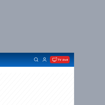
TV živě