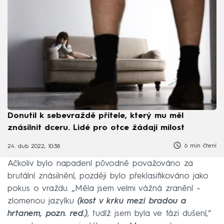
Donutil k sebevraždě přítele, který mu měl
znásilnit dceru. Lidé pro otce žádají milost
6 min čtení
24. dub 2022, 10:38
Ačkoliv bylo napadení původně považováno za
brutální znásilnění, později bylo překlasifikováno jako
pokus o vraždu. „Měla jsem velmi vážná zranění –
zlomenou jazylku
(kost v krku mezi bradou a
hrtanem, pozn. red.)
, tudíž jsem byla ve fázi dušení,“