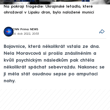
Na pokraji tragédie: Ukrajinské letadlo, které
P
ohrožoval v Lipsku dron, bylo naložené municí
e
CNN Prima NEWS
26. dub 2022, 20:53
Bojovnice, která několikrát vstala ze dna.
Nela Moravcová si prošla znásilněním a
kvůli psychickým následkům pak chtěla
několikrát spáchat sebevraždu. Nakonec se
jí měla stát osudnou sepse po amputaci
nohy.