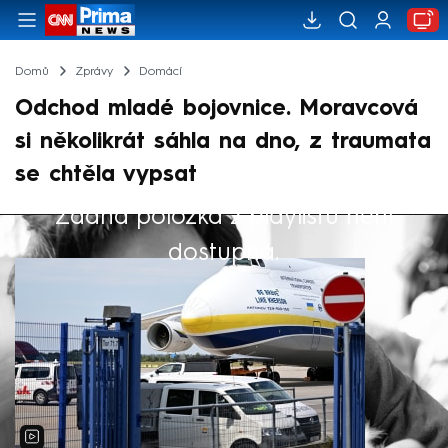
Domů
Zprávy
Domácí
Odchod mladé bojovnice. Moravcová
si několikrát sáhla na dno, z traumata
se chtěla vypsat
Žádná položka z playlistu není
Výběr redakce
dostupná.