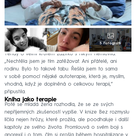
5 fotografií
Tehdy o velmi krutém zážitku s nikým nemluvila.
„Nechtěla jsem je tím zatěžovat. Ani přátelé, ani
rodinu. Bylo to takové tabu. Řešila jsem to sama
v sobě pomocí nějaké autoterapie, která je, myslím,
vhodná, když je doplněná o celkovou terapii,“
připustila.
Kniha jako terapie
Poté se mladá žena rozhodla, že se ze svých
nepříjemných zkušeností vypíše. V knize Bez rozmyslu
líčila nejen hrůzy, které prožila, ale poodhaluje i další
kapitoly ze svého života. Promlouvá o svém boji s
anorexií i o tom, čím si prošla během hospitalizace v