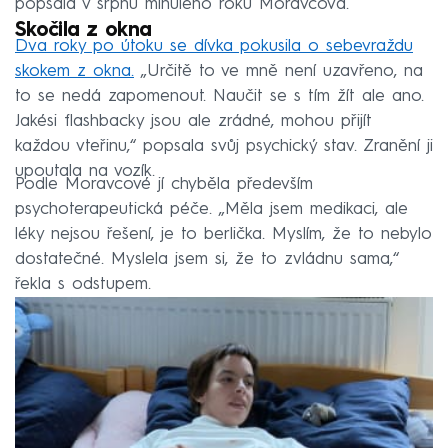
popsala v srpnu minulého roku Moravcová.
Skočila z okna
Dva roky po útoku se dívka pokusila o sebevraždu
skokem z okna.
„Určitě to ve mně není uzavřeno, na
to se nedá zapomenout. Naučit se s tím žít ale ano.
Jakési flashbacky jsou ale zrádné, mohou přijít
každou vteřinu,“ popsala svůj psychický stav. Zranění ji
upoutala na vozík.
Podle Moravcové jí chyběla především
psychoterapeutická péče. „Měla jsem medikaci, ale
léky nejsou řešení, je to berlička. Myslím, že to nebylo
dostatečné. Myslela jsem si, že to zvládnu sama,“
řekla s odstupem.