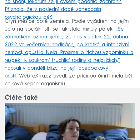
na spaní, lékařům se ji ovšem podařilo zachránit.
Přiznala, že v poslední době zanedbala
psychologickou péči.
Čtyři měsíce poté zemřela. Podle vyjádření na jejím
účtu na sociální síti se tak stalo minulý pátek.
„Se
zármutkem oznamujeme, že nás v pátek 22. dubna
2022 ve večerních hodinách, po krátké a intenzivní
nemoci, opustila Nela. Prosíme o tichou vzpomínku a
respekt k soukromí truchlící rodiny a nejbližších,“
napsali v pondělí blízcí na její facebookový
profil.
Web eXtra.cz uvedl, že příčinou úmrtí měla být
celková sepse organismu.
Čtěte také