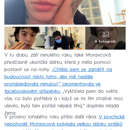
8 fotografií
V tu dobu, září minulého roku, také Moravcová
předčasně ukončila sbírku, která ji měla pomoci
postavit se na nohy.
„Chtěla jsem se zaměřit na
budoucnost místo toho, aby mě nadále
pronásledovala minulost,“ okomentovala ve
facebookovém příspěvku.
„Vykřičela jsem do světa
vše, co bylo potřeba a i když se mi tím strašně moc
ulevilo, byla tam pořád nějaká tíha,“ doplnila mladá
žena.
V prosinci loňského roku přišla další rána.
V psychické
nepohodě Moravcová polykala velkou dávku prášků