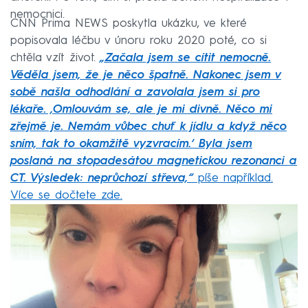
nemocnici.
CNN Prima NEWS poskytla ukázku, ve které
popisovala léčbu v únoru roku 2020 poté, co si
chtěla vzít život.
„Začala jsem se cítit nemocně.
Věděla jsem, že je něco špatně. Nakonec jsem v
sobě našla odhodlání a zavolala jsem si pro
lékaře. ‚Omlouvám se, ale je mi divně. Něco mi
zřejmě je. Nemám vůbec chuť k jídlu a když něco
sním, tak to okamžitě vyzvracím.‘ Byla jsem
poslaná na stopadesátou magnetickou rezonanci a
CT. Výsledek: neprůchozí střeva,“
píše například.
Více se dočtete zde.