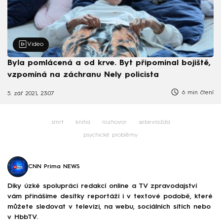
Video
Byla pomlácená a od krve. Byt připomínal bojiště,
vzpomíná na záchranu Nely policista
6 min čtení
5. zář 2021, 23:07
smrt
kniha
rozhovor
sebevražda
psychické problémy
CNN Prima NEWS
Díky úzké spolupráci redakcí online a TV zpravodajství
vám přinášíme desítky reportáží i v textové podobě, které
můžete sledovat v televizi, na webu, sociálních sítích nebo
v HbbTV.