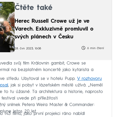
Čtěte také
Herec Russell Crowe už je ve
Varech. Exkluzivně promluvil o
svých plánech v Česku
6 min čtení
28. čvn 2023, 16:08
vedla svůj film Královnin gambit, Crowe se
rmal na bezplatném koncertě jako kytarista a
 ve středu. Ubytoval se v hotelu Pupp.
V rozhovoru
psal
, jak si pobyt v lázeňském městě užívá. „Neměl
e to tu úžasné. Ta architektura a historie, naprosto
estival uvede při příležitosti
užný snímek Petera Weira Master & Commander:
lyne letos 20 let.
u 143 filmů, jako první projekci ráno nabídl