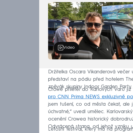
Video
Držitelka Oscara Vikanderová večer u
představí na pódiu před hotelem The
zpěvák skupiny Indoor Garden Party.
Crowe přiletěl do Karlových Varů již
pro CNN Prima NEWS exkluzivně po
jsem tušení, co od města čekat, ale j
úchvatné,“ uvedl umělec. Karlovarský f
ocenění Crowea historický dobrodr
Odvrácená strana, od jehož vzniku up
Letošní festival, který má na program