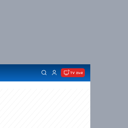
TV živě