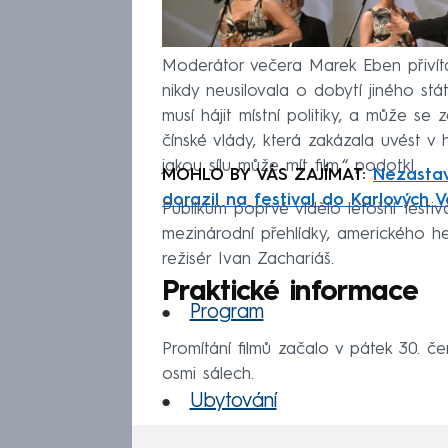
Moderátor večera Marek Eben přivít
nikdy neusilovala o dobytí jiného stá
musí hájit místní politiky, a může se 
čínské vlády, která zakázala uvést v 
jakou sílu může mít film,“ podotkl.
MOHLO BY VÁS ZAJÍMAT:
Nezastavi
dorazil na festival do Karlových V
Publikum poprvé vidělo letošní festi
mezinárodní přehlídky, amerického h
režisér Ivan Zachariáš.
Praktické informace
Program
Promítání filmů začalo v pátek 30. č
osmi sálech.
Ubytování