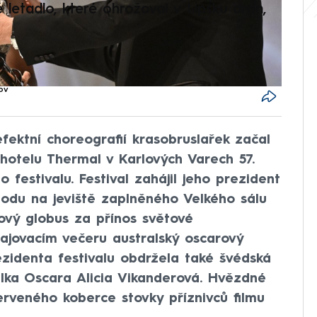
é letadlo, které ohrožoval v Lipsku dron,
Přilá
polit
ov
ektní choreografií krasobruslařek začal
hotelu Thermal v Karlových Varech 57.
 festivalu. Festival zahájil jeho prezident
chodu na jeviště zaplněného Velkého sálu
álový globus za přínos světové
ajovacím večeru australský oscarový
zidenta festivalu obdržela také švédská
elka Oscara Alicia Vikanderová. Hvězdné
erveného koberce stovky příznivců filmu