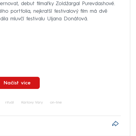
rnovat, debut filmařky Zoldžargal Purevdashové.
ého portfolia, nejkratší festivalový film má dvě
adila mluvčí festivalu Uljana Donátová.
Načíst více
rituál
Karlovy Vary
on-line