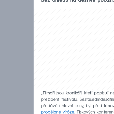
bez ohledu na deštivé počasí.
„Filmaři jsou kronikáři, kteří popisují
prezident festivalu. Šestasedmdesátil
předává i hlavní ceny, byl před fil
prodělané viróze
. Tiskových konferen