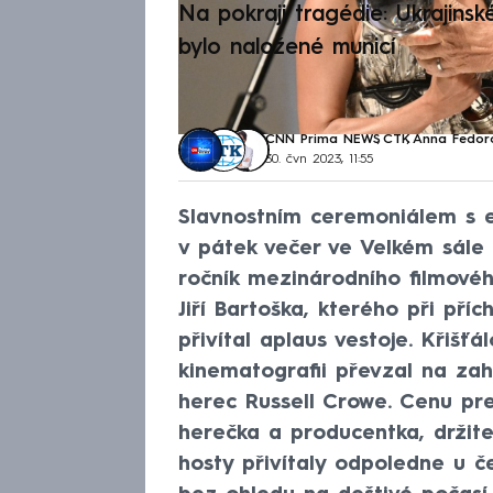
Na pokraji tragédie: Ukrajinsk
bylo naložené municí
CNN Prima NEWS
,
ČTK
,
Anna Fedor
30. čvn 2023, 11:55
Slavnostním ceremoniálem s ef
v pátek večer ve Velkém sále 
ročník mezinárodního filmového
Jiří Bartoška, kterého při pří
přivítal aplaus vestoje. Křišť
kinematografii převzal na zah
herec Russell Crowe. Cenu pre
herečka a producentka, držit
hosty přivítaly odpoledne u č