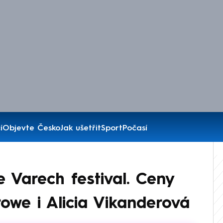
í
Objevte Česko
Jak ušetřit
Sport
Počasí
e Varech festival. Ceny
rowe i Alicia Vikanderová