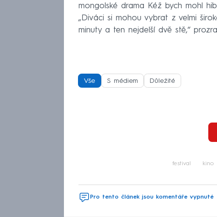
mongolské drama Kéž bych mohl hibe
„Diváci si mohou vybrat z velmi širok
minuty a ten nejdelší dvě stě,“ prozr
Vše
S médiem
Důležité
festival
kino
Pro tento článek jsou komentáře vypnuté