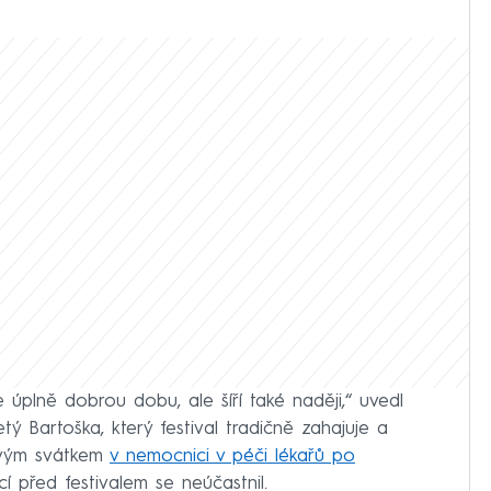
 ne úplně dobrou dobu, ale šíří také naději,“ uvedl
etý Bartoška, který festival tradičně zahajuje a
movým svátkem
v nemocnici v péči lékařů po
cí před festivalem se neúčastnil.