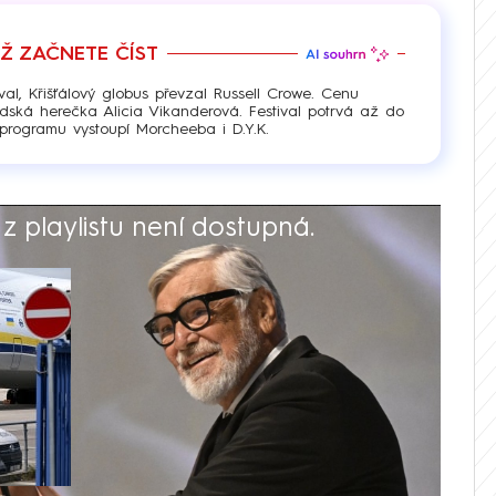
EŽ ZAČNETE ČÍST
val, Křišťálový globus převzal Russell Crowe. Cenu
édská herečka Alicia Vikanderová. Festival potrvá až do
programu vystoupí Morcheeba i D.Y.K.
 playlistu není dostupná.
V