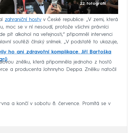
22 fotografií
al
zahraniční hosty
v České republice: „V zemi, která
tu, moc se v ní nesoudí, protože všichni právníci
zde pít alkohol na veřejnosti,“ připomněl intervenci
hlavní soutěži čínský snímek. „V podstatě to ukazuje,
ly ho ani zdravotní komplikace. Jiří Bartoška
arů
valovou znělku, která připomněla jednoho z hostů
erce a producenta Johnnyho Deppa. Znělku natočil
ervna a končí v sobotu 8. července. Promítá se v