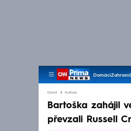
Domácí
Zahranič
Pořady
Domů
Kultura
Bartoška zahájil v
převzali Russell C