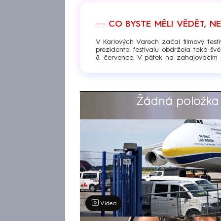
CO BYSTE MĚLI VĚDĚT, N
V Karlových Varech začal filmový festi
prezidenta festivalu obdržela také šv
8. července. V pátek na zahajovacím 
Žádná položka z
Výběr redakce
Video