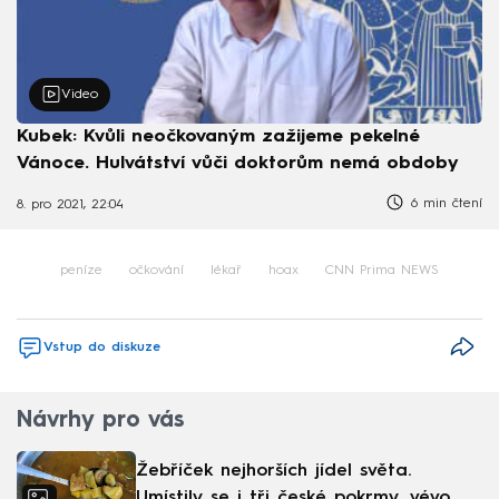
Video
Kubek: Kvůli neočkovaným zažijeme pekelné
Vánoce. Hulvátství vůči doktorům nemá obdoby
6 min čtení
8. pro 2021, 22:04
peníze
očkování
lékař
hoax
CNN Prima NEWS
Vstup do diskuze
Návrhy pro vás
Žebříček nejhorších jídel světa.
Umístily se i tři české pokrmy, vévodí