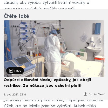
zásadní, aby výrobci vytvořili kvalitní vakcíny a
nemocnice početně navýšily personál.
Čtěte také
Video
Odpůrci očkování hledají způsoby, jak obejít
restrikce. Za nákazu jsou ochotní platit
6 min čtení
8. pro 2021, 23:18
„Jednotky intenzivní péče máme, stejně jako dostatek
lůžek, ale na lékaře jsme se vykašlali. Kubek místo