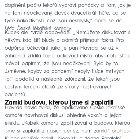
doplnění počtu lékařů vypráví pohádky o tom, jak je
na tom neočkovaný člověk dvacetkrát hůře, co se
týče nakažlivosti, což jsou nesmysly,“ opřel se do
šéfa České lékařské komory.
Kubek ale tvrdě odpověděl: „Nemůžete diskutovat s
někým, kdo šíří bludy a odmítá přijmout fakta. Pro
odpůrce očkování, jako je pan Havrda, se už v
zahraničí zřídila tajná očkovací místa, aby mohli stále
mávat papírem, že jsou neočkovaní. Bylo by to
úsměvné, kdyby za pandemií nebyly tisíce mrtvých
lidí,“ podotkl a následně zdůraznil, že lékaři jsou
častým terčem útoků ze strany frustrovaných
pacientů.
Zamkl budovu, kterou jsme si zaplatili
Havrda navíc tvrdil, že opakovaně České lékařské
komoře navrhoval diskusi ohledně vakcín a jejich
efektu. „Kubek komoru zpolitizoval a budovu, kterou
jsme si zaplatili z našich peněz, nám zamkl,“ prohlásil.
Kubek se však bránil: „Neexistuje žádná Paralelní