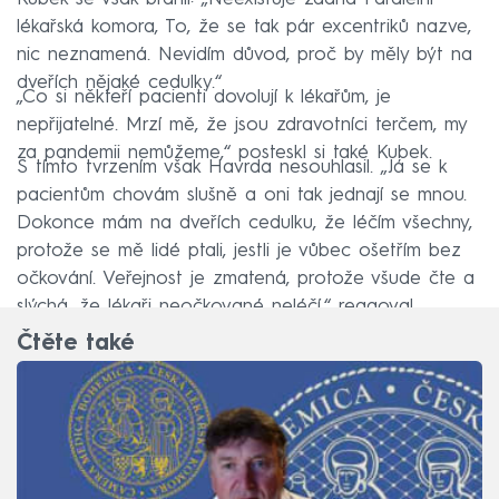
lékařská komora, To, že se tak pár excentriků nazve,
nic neznamená. Nevidím důvod, proč by měly být na
dveřích nějaké cedulky.“
„Co si někteří pacienti dovolují k lékařům, je
nepřijatelné. Mrzí mě, že jsou zdravotníci terčem, my
za pandemii nemůžeme,“ posteskl si také Kubek.
S tímto tvrzením však Havrda nesouhlasil. „Já se k
pacientům chovám slušně a oni tak jednají se mnou.
Dokonce mám na dveřích cedulku, že léčím všechny,
protože se mě lidé ptali, jestli je vůbec ošetřím bez
očkování. Veřejnost je zmatená, protože všude čte a
slýchá, že lékaři neočkované neléčí,“ reagoval.
Čtěte také