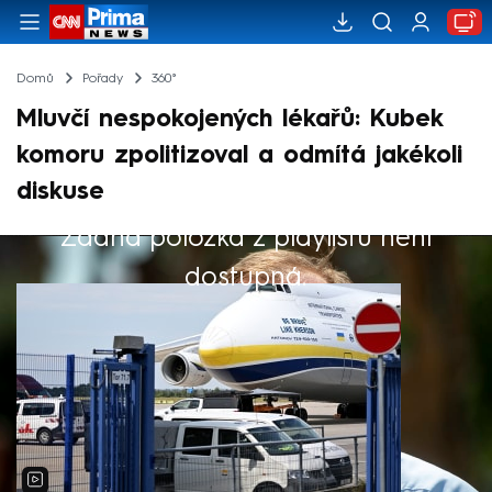
Domů
Pořady
360°
Mluvčí nespokojených lékařů: Kubek
komoru zpolitizoval a odmítá jakékoli
diskuse
Žádná položka z playlistu není
Výběr redakce
dostupná.