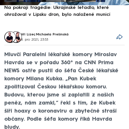
Na pokraji tragédie: Ukrajinské letadlo, které
P
ohrožoval v Lipsku dron, bylo naložené municí
e
Jiří Lizec
,
Michaela Prešinská
8. pro 2021, 23:53
Mluvčí Paralelní lékařské komory Miroslav
Havrda se v pořadu 360° na CNN Prima
NEWS ostře pustil do šéfa České lékařské
komory Milana Kubka. „Pan Kubek
zpolitizoval Českou lékařskou komoru.
Budovu, kterou jsme si zaplatili z našich
peněz, nám zamkl,“ řekl s tím, že Kubek
šíří hoaxy o koronaviru a zbytečně straší
občany. Podle šéfa komory říká Havrda
bludy.