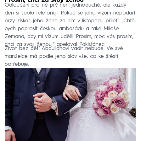
Prosím, chci za svojí ženou
Odloučení pro ně prý není jednoduché, ale každý
den si spolu telefonují. Pokud se jeho vízum nepodaří
brzy získat, jeho žena za ním v listopadu přiletí. „Chtěl
bych poprosit českou ambasádu a také Miloše
Zemana, aby mi vízum udělil. Prosím, moc vás prosím,
chci za svojí ženou,“ apeloval Pákistánec.
Život bez dětí Abdulláhovi vadit nebude. Ve své
manželce má podle jeho slov vše, co ke štěstí
potřebuje.