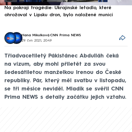
Na pokraji tragédie: Ukrajinské letadlo, které
P
ohrožoval v Lipsku dron, bylo naložené municí
e
Hana Mikulková
,
CNN Prima NEWS
29. čvn 2021, 20:49
Třiadvacetiletý Pákistánec Abdulláh čeká
na vízum, aby mohl přiletět za svou
šedesátiletou manželkou Irenou do České
republiky. Pár, který měl svatbu v listopadu,
se tři měsíce neviděl. Mladík se svěřil CNN
Prima NEWS s detaily začátku jejich vztahu.