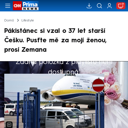
Domů
Lifestyle
Pákistánec si vzal o 37 let starší
Češku. Pusťte mě za mojí ženou,
prosí Zemana
Žádná položka z playlistu není
Výběr redakce
dostupná.