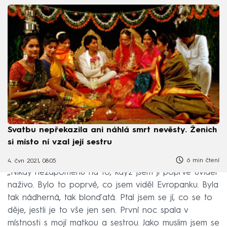
Svatbu nepřekazila ani náhlá smrt nevěsty. Ženich
si místo ní vzal její sestru
6 min čtení
4. čvn 2021, 08:05
„Nikdy nezapomenu na to, když jsem ji poprvé uviděl
naživo. Bylo to poprvé, co jsem viděl Evropanku. Byla
tak nádherná, tak blonďatá. Ptal jsem se jí, co se to
děje, jestli je to vše jen sen. První noc spala v
místnosti s mojí matkou a sestrou. Jako muslim jsem se