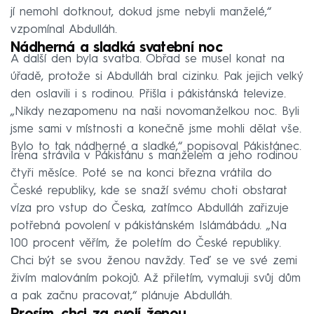
jí nemohl dotknout, dokud jsme nebyli manželé,“
vzpomínal Abdulláh.
Nádherná a sladká svatební noc
A další den byla svatba. Obřad se musel konat na
úřadě, protože si Abdulláh bral cizinku. Pak jejich velký
den oslavili i s rodinou. Přišla i pákistánská televize.
„Nikdy nezapomenu na naši novomanželkou noc. Byli
jsme sami v místnosti a konečně jsme mohli dělat vše.
Bylo to tak nádherné a sladké,“ popisoval Pákistánec.
Irena strávila v Pákistánu s manželem a jeho rodinou
čtyři měsíce. Poté se na konci března vrátila do
České republiky, kde se snaží svému choti obstarat
víza pro vstup do Česka, zatímco Abdulláh zařizuje
potřebná povolení v pákistánském Islámábádu. „Na
100 procent věřím, že poletím do České republiky.
Chci být se svou ženou navždy. Teď se ve své zemi
živím malováním pokojů. Až přiletím, vymaluji svůj dům
a pak začnu pracovat,“ plánuje Abdulláh.