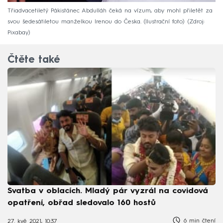
Třiadvacetiletý Pákistánec Abdulláh čeká na vízum, aby mohl přiletět za
svou šedesátiletou manželkou Irenou do Česka. (Ilustrační foto)
Zdroj:
Pixabay
Čtěte také
Svatba v oblacích. Mladý pár vyzrál na covidová
opatření, obřad sledovalo 160 hostů
6 min čtení
27. kvě 2021, 10:37