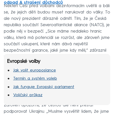
odpad A strašení důchodců
Někteří Češi před volbami dezinformacím uvěřili a báli
se, že jejich děti budou muset narukovat do války. To
ale nový prezident důrazně odmítl. Tím, že je Česká
republika součástí Severoatlantické aliance (NATO), je
podle něj v bezpečí. „Sice máme nedaleko hranic
válku, která má potenciál se rozrůst, ale zároveň jsme
součástí uskupení, které nám dává největší
bezpečnostní garance, jaké jsme kdy měli,“ zdůraznil
ve vysílání.
Evropské volby
Jak volit europoslance
Termín a systém voleb
Jak funguje Evropský parlament
Voličský průkaz
Zároveň upozornil, že cestou ale není přestat
podporovat Ukrajinu. „Musíme vysvětlit lidem, že jsme