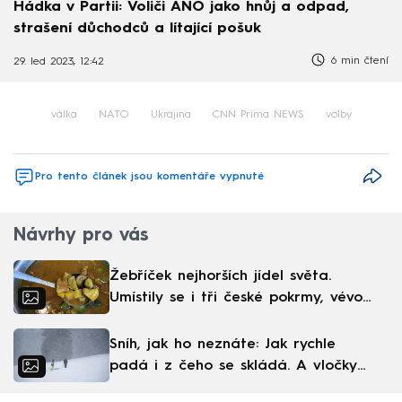
Hádka v Partii: Voliči ANO jako hnůj a odpad,
strašení důchodců a lítající pošuk
6 min čtení
29. led 2023, 12:42
válka
NATO
Ukrajina
CNN Prima NEWS
volby
Pro tento článek jsou komentáře vypnuté
Návrhy pro vás
Žebříček nejhorších jídel světa.
Umístily se i tři české pokrmy, vévodí
skandinávská kuchyně
Sníh, jak ho neznáte: Jak rychle
padá i z čeho se skládá. A vločky
nejsou bílé