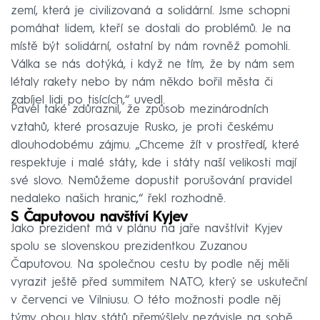
zemí, která je civilizovaná a solidární. Jsme schopni
pomáhat lidem, kteří se dostali do problémů. Je na
místě být solidární, ostatní by nám rovněž pomohli.
Válka se nás dotýká, i když ne tím, že by nám sem
létaly rakety nebo by nám někdo bořil města či
zabíjel lidi po tisících,“ uvedl.
Pavel také zdůraznil, že způsob mezinárodních
vztahů, které prosazuje Rusko, je proti českému
dlouhodobému zájmu. „Chceme žít v prostředí, které
respektuje i malé státy, kde i státy naší velikosti mají
své slovo. Nemůžeme dopustit porušování pravidel
nedaleko našich hranic,“ řekl rozhodně.
S Čaputovou navštíví Kyjev
Jako prezident má v plánu na jaře navštívit Kyjev
spolu se slovenskou prezidentkou Zuzanou
Čaputovou. Na společnou cestu by podle něj měli
vyrazit ještě před summitem NATO, který se uskuteční
v červenci ve Vilniusu. O této možnosti podle něj
týmy obou hlav států přemýšlely nezávisle na sobě