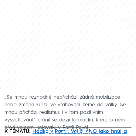
„Se mnou rozhodně nepřichází žádná mobilizace
nebo změna kurzu ve vtahování země do války. Se
mnou přichází realismus i v tom pozitivním
vysvětlování,“ bránil se dezinformacím, které o něm
před volbami kolovaly, v Partii Pavel.
K TÉMATU:
Hádka v Partii: Voliči ANO jako hnůj a
Failed to fetch