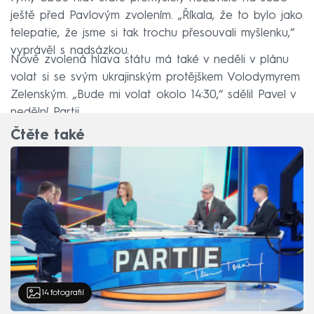
ještě před Pavlovým zvolením. „Říkala, že to bylo jako
telepatie, že jsme si tak trochu přesouvali myšlenku,“
vyprávěl s nadsázkou.
Nově zvolená hlava státu má také v neděli v plánu
volat si se svým ukrajinským protějškem Volodymyrem
Zelenským. „Bude mi volat okolo 14:30,“ sdělil Pavel v
nedělní Partii.
Čtěte také
14
fotografií