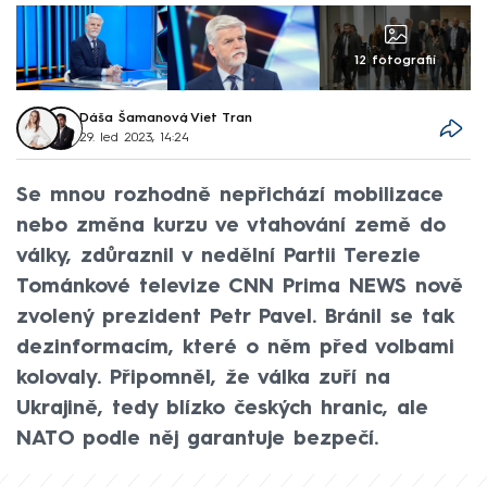
12 fotografií
Dáša Šamanová
,
Viet Tran
29. led 2023, 14:24
Se mnou rozhodně nepřichází mobilizace
nebo změna kurzu ve vtahování země do
války, zdůraznil v nedělní Partii Terezie
Tománkové televize CNN Prima NEWS nově
zvolený prezident Petr Pavel. Bránil se tak
dezinformacím, které o něm před volbami
kolovaly. Připomněl, že válka zuří na
Ukrajině, tedy blízko českých hranic, ale
NATO podle něj garantuje bezpečí.