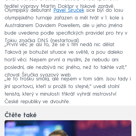
ředitel výpravy Martin Doktor v tiskové zprávě.
Olympijský debutant
Pavel Širuček
sice byl do losu
olympijského turnaje zařazen a měl hrát v 1. kole s
Australanem Davidem Powellem, ale u jeho jména
bude uvedena podle specifických pravidel pro hry v
Tokiu značka DNS (nestartoval).
„První věc je asi to, že se s tím nedá nic dělat.
Taková je bohužel situace ve světě, a jsou daleko
horší věci. Nejsem první a myslím, že nebudu ani
poslední, ale nezbývá nic jiného, než to takhle vzít,“
citoval Širučka svazový web.
„Je to trošku smůla, ale nejsem v tom sám. Jsou tady i
jiní sportovci, kteří si prožili to stejné,“ uvedl stolní
tenista, který v minulosti třikrát vyhrál mistrovství
České republiky ve dvouhře.
Čtěte také