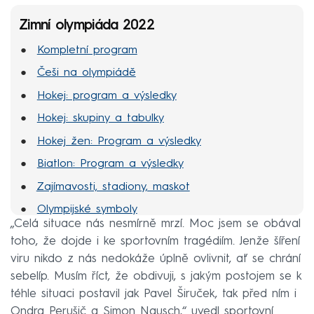
Zimní olympiáda 2022
Kompletní program
Češi na olympiádě
Hokej: program a výsledky
Hokej: skupiny a tabulky
Hokej žen: Program a výsledky
Biatlon: Program a výsledky
Zajímavosti, stadiony, maskot
Olympijské symboly
„Celá situace nás nesmírně mrzí. Moc jsem se obával
MS hokej 2022
toho, že dojde i ke sportovním tragédiím. Jenže šíření
viru nikdo z nás nedokáže úplně ovlivnit, ať se chrání
sebelíp. Musím říct, že obdivuji, s jakým postojem se k
téhle situaci postavil jak Pavel Širuček, tak před ním i
Ondra Perušič a Simon Nausch,“ uvedl sportovní