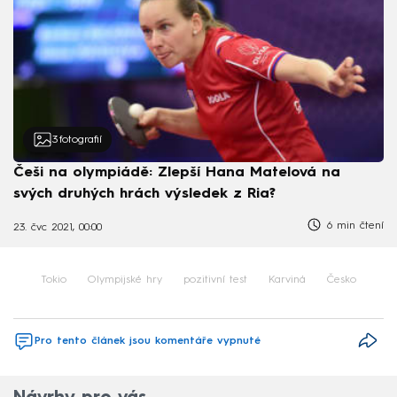
3
fotografií
Češi na olympiádě: Zlepší Hana Matelová na
svých druhých hrách výsledek z Ria?
6 min čtení
23. čvc 2021, 00:00
Tokio
Olympijské hry
pozitivní test
Karviná
Česko
Pro tento článek jsou komentáře vypnuté