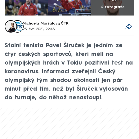
4 fotografie
Michaela Maršálová
,
ČTK
23. čvc 2021, 22:48
Stolní tenista Pavel Širuček je jedním ze
čtyř českých sportovců, kteří měli na
olympijských hrách v Tokiu pozitivní test na
koronavirus. Informaci zveřejnil Český
olympijský tým shodou okolností jen pár
minut před tím, než byl Širuček vylosován
do turnaje, do něhož nenastoupí.