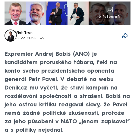
6 fotografií
Viet Tran
18. led 2023, 11:49
Expremiér Andrej Babiš (ANO) je
kandidátem proruského tábora, řekl na
konto svého prezidentského oponenta
generál Petr Pavel. V debatě na webu
Deník.cz mu vyčetl, že staví kampaň na
rozdělování společnosti a strašení. Babiš na
jeho ostrou kritiku reagoval slovy, že Pavel
nemá žádné politické zkušenosti, protože
za jeho působení v NATO „jenom zapisoval“
a s politiky nejednal.