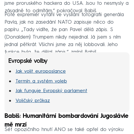
jsme proruského hackera do USA. Jsou to nesmysly a
zásadně to odmítám,“ pokračoval Babiš.
Poté expremiér vytáhl ve vysílání fotografii generála
Pavla, jak na zasedání NATO zapisuje něco do
papíru. „Tady vidíte, že pan Pavel dělá zápis. S
(Donaldem) Trumpem nikdy nejednal. Já jsem s ním
jednal pětkrát. Všichni jsme za něj lobbovali. Jeho
funkce byla, že dělal zápis,“ zmínil Babiš.
Evropské volby
Jak volit europoslance
Termín a systém voleb
Jak funguje Evropský parlament
Voličský průkaz
Babiš: Humanitární bombardování Jugoslávie
mě mrzí
Šéf opozičního hnutí ANO se také opřel do výroku