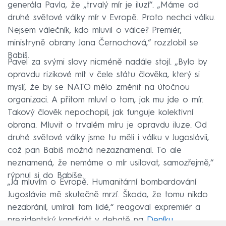
generála Pavla, že „trvalý mír je iluzí“. „Máme od
druhé světové války mír v Evropě. Proto nechci válku.
Nejsem válečník, kdo mluvil o válce? Premiér,
ministryně obrany Jana Černochová,“ rozzlobil se
Babiš.
Pavel za svými slovy nicméně nadále stojí. „Bylo by
opravdu rizikové mít v čele státu člověka, který si
myslí, že by se NATO mělo změnit na útočnou
organizaci. A přitom mluví o tom, jak mu jde o mír.
Takový člověk nepochopil, jak funguje kolektivní
obrana. Mluvit o trvalém míru je opravdu iluze. Od
druhé světové války jsme tu měli i válku v Jugoslávii,
což pan Babiš možná nezaznamenal. To ale
neznamená, že nemáme o mír usilovat, samozřejmě,“
rýpnul si do Babiše.
„Já mluvím o Evropě. Humanitární bombardování
Jugoslávie mě skutečně mrzí. Škoda, že tomu nikdo
nezabránil, umírali tam lidé,“ reagoval expremiér a
prezidentský kandidát v debatě na
Deníku
.