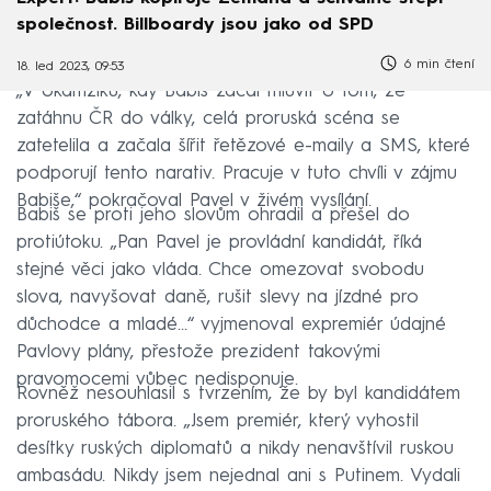
společnost. Billboardy jsou jako od SPD
6 min čtení
18. led 2023, 09:53
„V okamžiku, kdy Babiš začal mluvit o tom, že
zatáhnu ČR do války, celá proruská scéna se
zatetelila a začala šířit řetězové e-maily a SMS, které
podporují tento narativ. Pracuje v tuto chvíli v zájmu
Babiše,“ pokračoval Pavel v živém vysílání.
Babiš se proti jeho slovům ohradil a přešel do
protiútoku. „Pan Pavel je provládní kandidát, říká
stejné věci jako vláda. Chce omezovat svobodu
slova, navyšovat daně, rušit slevy na jízdné pro
důchodce a mladé…“ vyjmenoval expremiér údajné
Pavlovy plány, přestože prezident takovými
pravomocemi vůbec nedisponuje.
Rovněž nesouhlasil s tvrzením, že by byl kandidátem
proruského tábora. „Jsem premiér, který vyhostil
desítky ruských diplomatů a nikdy nenavštívil ruskou
ambasádu. Nikdy jsem nejednal ani s Putinem. Vydali