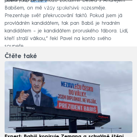
debaty na
Deníku
.
„Jsem rád, že se můžu zúčastnit besed s Andrejem
Failed to fetch
Babišem, on mě vždy spolehlivě rozesměje.
Prezentuje svět překrucování faktů. Pokud jsem já
provládním kandidátem, tak pan Babiš je hradním
kandidátem – je kandidátem proruského tábora. Lidí,
kteří straší válkou,“ řekl Pavel na konto svého
soupeře.
Čtěte také
Expert: Babiš kopíruje Zemana a schválně štěpí