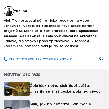
Viet Tran
Viet Tran pracoval pět let jako redaktor na webu
Echo24.cz. Několik let řídil magazínové sekce herních
projektů SkillZone.cz a Battleforce.cz, poté spoluzaložil
občasník Cooldown.cz. Média vystudoval na Univerzitě
Karlově, diplomovou práci zpracovával v Japonsku,
kterému se profesně věnuje do současnosti.
Pro tento článek jsou komentáře vypnuté
Návrhy pro vás
Žebříček nejhorších jídel světa.
Umístily se i tři české pokrmy, vévodí
skandinávská kuchyně
Sníh, jak ho neznáte: Jak rychle