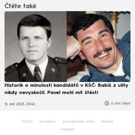
Čtěte také
Historik o minulosti kandidátů v KSČ: Babiš z ulity
nikdy nevyskočil. Pavel mohl mít štěstí
6 min čtení
16. led 2023, 23:40
NATO
prezident
prezidentské volby
debata
kampaň