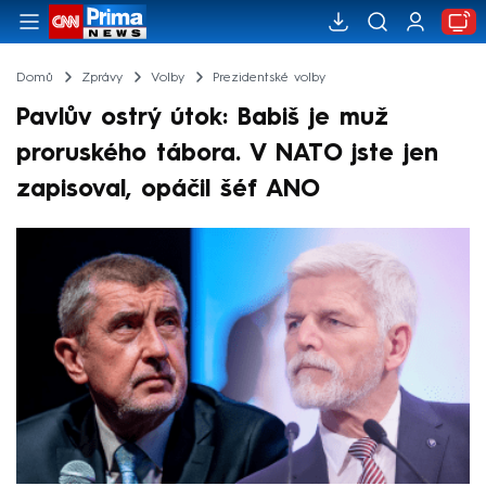
Domů
Zprávy
Volby
Prezidentské volby
Pavlův ostrý útok: Babiš je muž
proruského tábora. V NATO jste jen
zapisoval, opáčil šéf ANO