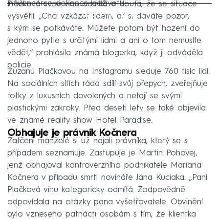
influencerce dokonce doživotí.
Plačková svou vinu odmítá a doufá, že se situace
Failed to fetch
vysvětlí. „Chci vzkázat lidem, ať si dáváte pozor,
s kým se potkáváte. Můžete potom být hození do
jednoho pytle s určitými lidmi a ani o tom nemusíte
vědět,“ prohlásila známá blogerka, když ji odváděla
policie.
Zuzanu Plačkovou na Instagramu sleduje 760 tisíc lidí.
Na sociálních sítích ráda sdílí svůj přepych, zveřejňuje
fotky z luxusních dovolených a netají se svými
plastickými zákroky. Před deseti lety se také objevila
ve známé reality show Hotel Paradise.
Obhajuje je právník Kočnera
Zatčení manželé si už najali právníka, který se s
případem seznamuje. Zastupuje je Martin Pohovej,
jenž obhajoval kontroverzního podnikatele Mariana
Kočnera v případu smrti novináře Jána Kuciaka. „Paní
Plačková vinu kategoricky odmítá. Zodpovědně
odpovídala na otázky pana vyšetřovatele. Obvinění
bylo vzneseno patnácti osobám s tím, že klientka