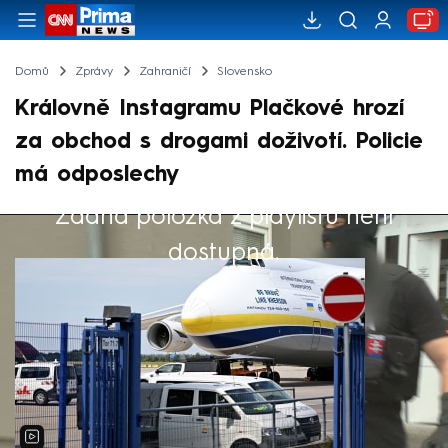
Domů
Zprávy
Zahraničí
Slovensko
Královně Instagramu Plačkové hrozí
za obchod s drogami doživotí. Policie
má odposlechy
Žádná položka z playlistu není
Výběr redakce
dostupná.