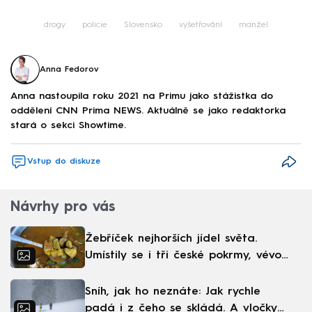
drogy
policie
Slovensko
vyšetřování
manžel
Anna Fedorov
Anna nastoupila roku 2021 na Primu jako stážistka do
oddělení CNN Prima NEWS. Aktuálně se jako redaktorka
stará o sekci Showtime.
Vstup do diskuze
Návrhy pro vás
Žebříček nejhorších jídel světa.
Umístily se i tři české pokrmy, vévodí
skandinávská kuchyně
Sníh, jak ho neznáte: Jak rychle
padá i z čeho se skládá. A vločky