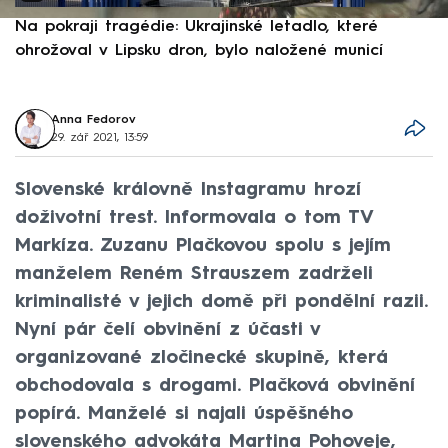
Na pokraji tragédie: Ukrajinské letadlo, které
P
ohrožoval v Lipsku dron, bylo naložené municí
e
Anna Fedorov
29. zář 2021, 13:59
Slovenské královně Instagramu hrozí
doživotní trest. Informovala o tom TV
Markíza. Zuzanu Plačkovou spolu s jejím
manželem Reném Strauszem zadrželi
kriminalisté v jejich domě při pondělní razii.
Nyní pár čelí obvinění z účasti v
organizované zločinecké skupině, která
obchodovala s drogami. Plačková obvinění
popírá. Manželé si najali úspěšného
slovenského advokáta Martina Pohoveje,