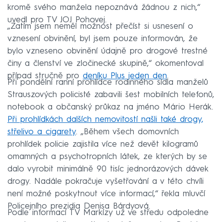
kromě svého manžela nepoznává žádnou z nich,“
uvedl pro TV JOJ Pohovej.
„Zatím jsem neměl možnost přečíst si usnesení o
vznesení obvinění, byl jsem pouze informován, že
bylo vzneseno obvinění údajně pro drogové trestné
činy a členství ve zločinecké skupině,“ okomentoval
případ stručně pro
deníku Plus jeden den
.
Při pondělní ranní prohlídce rodinného sídla manželů
Strauszových policisté zabavili šest mobilních telefonů,
notebook a občanský průkaz na jméno Mário Herák.
Při prohlídkách dalších nemovitostí našli také drogy,
střelivo a cigarety
. „Během všech domovních
prohlídek policie zajistila více než devět kilogramů
omamných a psychotropních látek, ze kterých by se
dalo vyrobit minimálně 90 tisíc jednorázových dávek
drogy. Nadále pokračuje vyšetřování a v této chvíli
není možné poskytnout více informací,“ řekla mluvčí
Policejního prezidia Denisa Bárdyová.
Podle informací TV Markízy už ve středu odpoledne