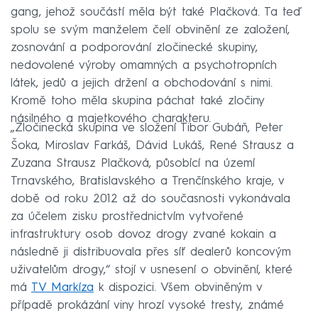
gang, jehož součástí měla být také Plačková. Ta teď
spolu se svým manželem čelí obvinění ze založení,
zosnování a podporování zločinecké skupiny,
nedovolené výroby omamných a psychotropních
látek, jedů a jejich držení a obchodování s nimi.
Kromě toho měla skupina páchat také zločiny
násilného a majetkového charakteru.
„Zločinecká skupina ve složení Tibor Gubáň, Peter
Šoka, Miroslav Farkáš, Dávid Lukáš, René Strausz a
Zuzana Strausz Plačková, působící na území
Trnavského, Bratislavského a Trenčínského kraje, v
době od roku 2012 až do současnosti vykonávala
za účelem zisku prostřednictvím vytvořené
infrastruktury osob dovoz drogy zvané kokain a
následně ji distribuovala přes síť dealerů koncovým
uživatelům drogy,“ stojí v usnesení o obvinění, které
má
TV Markíza
k dispozici. Všem obviněným v
případě prokázání viny hrozí vysoké tresty, známé