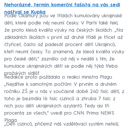
Nehorázné, termín komerční fašista na vás sedí
naštval se Kupka
Podle Okamury jsou ve třídách kumulovány ukrajinské
děti, které podle něj neumí česky. V Partii také řekl,
že proto klesá kvalita výuky na českých školách. „Na
základních školách v první až druhé třídě je třicet až
čtyřicet, často až padesát procent dětí Ukrajinců,
kteří neumí česky. To znamená, že klesá kvalita výuky
pro české děti,“ zaznělo od něj v neděli s tím, že
kumulace ukrajinských dětí se podle něj týká třeba
pražských sídlišť.
Redakce proto požádala o reakci ministra Plagu.
„Nejdříve k samotným počtům: V prvním a druhém
ročníku ZŠ je u nás v současné době 240 tisíc dětí, z
toho je bezmála 16 tisíc cizinců a zhruba 7 tisíc z
nich jsou děti ukrajinských azylantů. Tedy asi tři
procenta ze všech,“ uvedl pro CNN Prima NEWS
Plaga.
„Děti cizinců, přičemž náš vzdělávací systém neřeší,