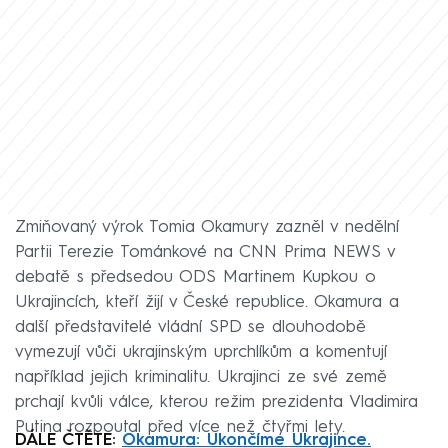
Zmiňovaný výrok Tomia Okamury zazněl v nedělní
Partii Terezie Tománkové na CNN Prima NEWS v
debatě s předsedou ODS Martinem Kupkou o
Ukrajincích, kteří žijí v České republice. Okamura a
další představitelé vládní SPD se dlouhodobě
vymezují vůči ukrajinským uprchlíkům a komentují
například jejich kriminalitu. Ukrajinci ze své země
prchají kvůli válce, kterou režim prezidenta Vladimira
Putina rozpoutal před více než čtyřmi lety.
DÁLE ČTĚTE:
Okamura: Ukončíme Ukrajince.