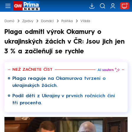
Domů
Zprávy
Domácí
Politika
Vláda
Plaga odmítl výrok Okamury o
ukrajinských žácích v ČR: Jsou jich jen
3 % a začleňují se rychle
NEŽ ZAČNETE ČÍST
Plaga reaguje na Okamurova tvrzení o
ukrajinských žácích.
Podíl dětí z Ukrajiny v prvních ročnících činí
tři procenta.