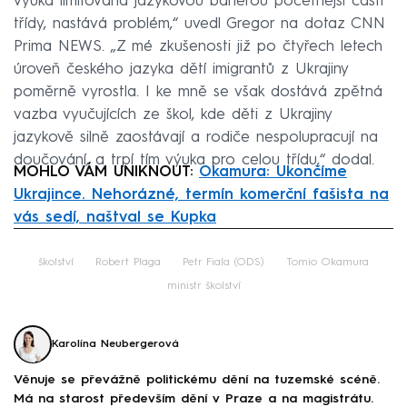
výuka limitována jazykovou bariérou početnější části
třídy, nastává problém,“ uvedl Gregor na dotaz CNN
Prima NEWS. „Z mé zkušenosti již po čtyřech letech
úroveň českého jazyka dětí imigrantů z Ukrajiny
poměrně vyrostla. I ke mně se však dostává zpětná
vazba vyučujících ze škol, kde děti z Ukrajiny
jazykově silně zaostávají a rodiče nespolupracují na
doučování, a trpí tím výuka pro celou třídu,“ dodal.
MOHLO VÁM UNIKNOUT:
Okamura: Ukončíme
Ukrajince. Nehorázné, termín komerční fašista na
vás sedí, naštval se Kupka
Failed to fetch
školství
Robert Plaga
Petr Fiala (ODS)
Tomio Okamura
ministr školství
Karolína Neubergerová
Věnuje se převážně politickému dění na tuzemské scéně.
Má na starost především dění v Praze a na magistrátu.