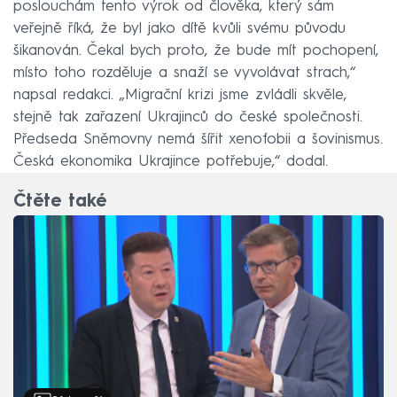
poslouchám tento výrok od člověka, který sám
veřejně říká, že byl jako dítě kvůli svému původu
šikanován. Čekal bych proto, že bude mít pochopení,
místo toho rozděluje a snaží se vyvolávat strach,“
napsal redakci. „Migrační krizi jsme zvládli skvěle,
stejně tak zařazení Ukrajinců do české společnosti.
Předseda Sněmovny nemá šířit xenofobii a šovinismus.
Česká ekonomika Ukrajince potřebuje,“ dodal.
Čtěte také