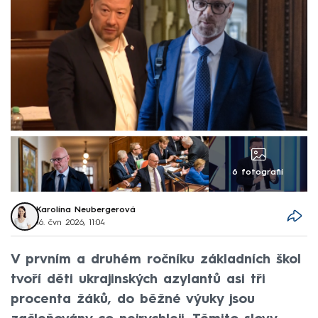
6 fotografií
Karolína Neubergerová
16. čvn 2026, 11:04
V prvním a druhém ročníku základních škol
tvoří děti ukrajinských azylantů asi tři
procenta žáků, do běžné výuky jsou