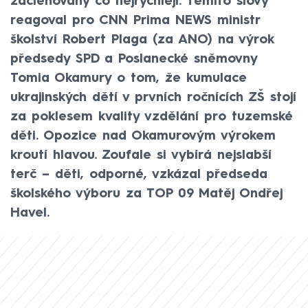
začleňovány co nejrychleji. Těmito slovy
reagoval pro CNN Prima NEWS ministr
školství Robert Plaga (za ANO) na výrok
předsedy SPD a Poslanecké sněmovny
Tomia Okamury o tom, že kumulace
ukrajinských dětí v prvních ročnících ZŠ stojí
za poklesem kvality vzdělání pro tuzemské
děti. Opozice nad Okamurovým výrokem
kroutí hlavou. Zoufale si vybírá nejslabší
terč – děti, odporné, vzkázal předseda
školského výboru za TOP 09 Matěj Ondřej
Havel.