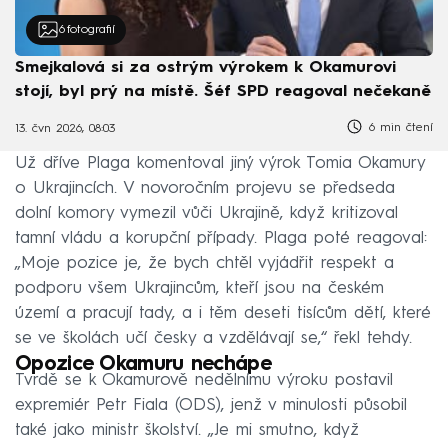
6
fotografií
Smejkalová si za ostrým výrokem k Okamurovi
stojí, byl prý na místě. Šéf SPD reagoval nečekaně
6 min čtení
13. čvn 2026, 08:03
Už dříve Plaga komentoval jiný výrok Tomia Okamury
o Ukrajincích. V novoročním projevu se předseda
dolní komory vymezil vůči Ukrajině, když kritizoval
tamní vládu a korupční případy. Plaga poté reagoval:
„Moje pozice je, že bych chtěl vyjádřit respekt a
podporu všem Ukrajincům, kteří jsou na českém
území a pracují tady, a i těm deseti tisícům dětí, které
se ve školách učí česky a vzdělávají se,“ řekl tehdy.
Opozice Okamuru nechápe
Tvrdě se k Okamurově nedělnímu výroku postavil
expremiér Petr Fiala (ODS), jenž v minulosti působil
také jako ministr školství. „Je mi smutno, když