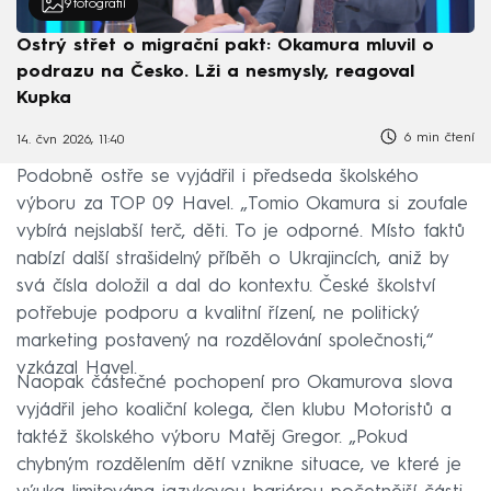
9
fotografií
Ostrý střet o migrační pakt: Okamura mluvil o
podrazu na Česko. Lži a nesmysly, reagoval
Kupka
6 min čtení
14. čvn 2026, 11:40
Podobně ostře se vyjádřil i předseda školského
výboru za TOP 09 Havel. „Tomio Okamura si zoufale
vybírá nejslabší terč, děti. To je odporné. Místo faktů
nabízí další strašidelný příběh o Ukrajincích, aniž by
svá čísla doložil a dal do kontextu. České školství
potřebuje podporu a kvalitní řízení, ne politický
marketing postavený na rozdělování společnosti,“
vzkázal Havel.
Naopak částečné pochopení pro Okamurova slova
vyjádřil jeho koaliční kolega, člen klubu Motoristů a
taktéž školského výboru Matěj Gregor. „Pokud
chybným rozdělením dětí vznikne situace, ve které je