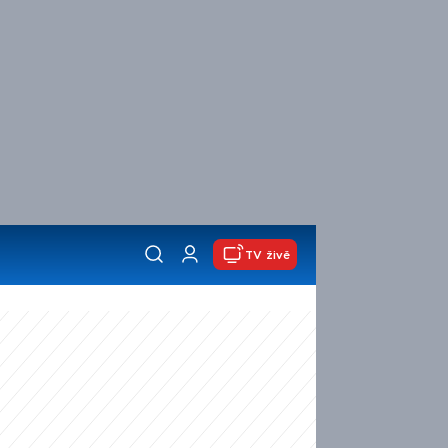
TV živě