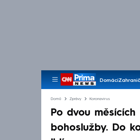
Domácí
Zahranič
Pořady
Domů
Zprávy
Koronavirus
Po dvou měsících 
bohoslužby. Do kos