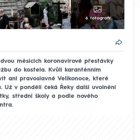
6 fotografií
 dvou měsících koronavirové přestávky
užbu do kostela. Kvůli karanténním
vit ani pravoslavné Velikonoce, které
. Už v pondělí čeká Řeky další uvolnění
átky, střední školy a podle nového
ntra.