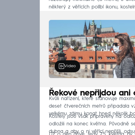
některý z věřících políbí ikonu, koste
Video
Řekové nepřijdou ani 
Kvůli nařízení, které stanovuje maxim
deset čtverečních metrů připadala 
velkému zájmu konat hned několik b
Kostely jsou však připraveny na odlo
odložili na konec května. Původně se
dubna a aby o ni věřící nepřišli, odsu
Už o den dříve, tedy 25. května, by 