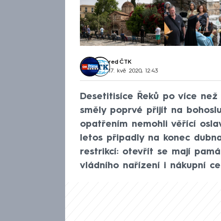
red
,
ČTK
17. kvě 2020, 12:43
Desetitisíce Řeků po více než
směly poprvé přijít na bohosl
opatřením nemohli věřící osla
letos připadly na konec dubna
restrikcí: otevřít se mají pam
vládního nařízení i nákupní ce