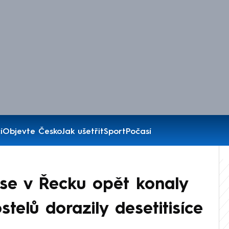
í
Objevte Česko
Jak ušetřit
Sport
Počasí
se v Řecku opět konaly
telů dorazily desetitisíce