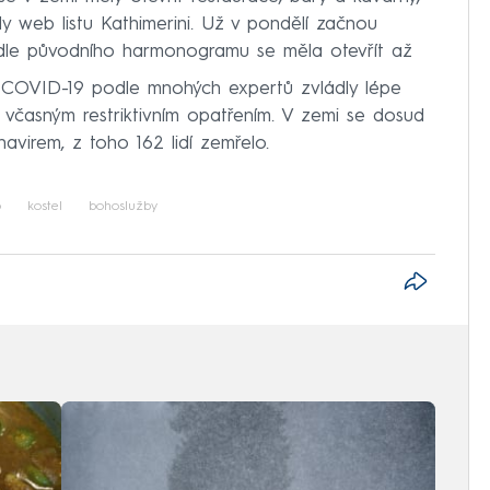
y web listu Kathimerini. Už v pondělí začnou
podle původního harmonogramu se měla otevřít až
i COVID-19 podle mnohých expertů zvládly lépe
y včasným restriktivním opatřením. V zemi se dosud
avirem, z toho 162 lidí zemřelo.
o
kostel
bohoslužby