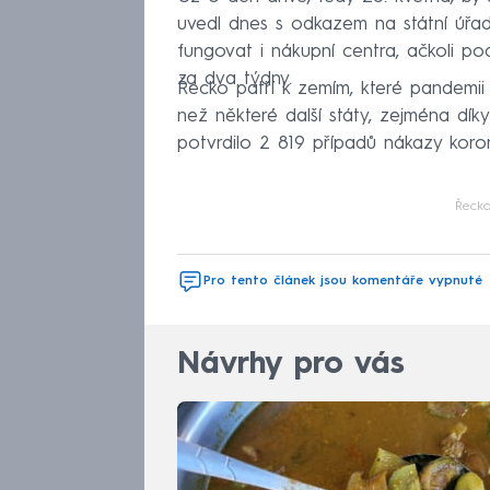
uvedl dnes s odkazem na státní úřad
fungovat i nákupní centra, ačkoli 
za dva týdny.
Řecko patří k zemím, které pandemi
než některé další státy, zejména dík
potvrdilo 2 819 případů nákazy koron
Řeck
Pro tento článek jsou komentáře vypnuté
Návrhy pro vás