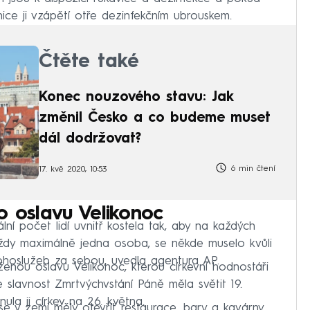
lnice ji vzápětí otře dezinfekčním ubrouskem.
Čtěte také
Konec nouzového stavu: Jak
změnil Česko a co budeme muset
dál dodržovat?
6 min čtení
17. kvě 2020, 10:53
o oslavu Velikonoc
ální počet lidí uvnitř kostela tak, aby na každých
vždy maximálně jedna osoba, se někde muselo kvůli
ohoslužeb za sebou, uvedla agentura AP.
ženou oslavu Velikonoc, kterou církevní hodnostáři
 slavnost Zmrtvýchvstání Páně měla světit 19.
nula ji církev na 26. května.
se v zemi měly otevřít restaurace, bary a kavárny,