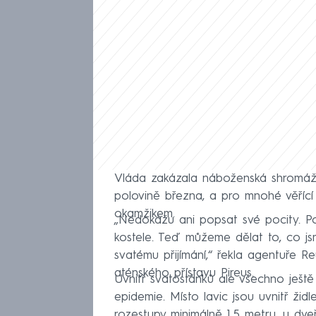
Vláda zakázala náboženská shromáždě
polovině března, a pro mnohé věřící
okamžikem.
„Nedokážu ani popsat své pocity. Po
kostele. Teď můžeme dělat to, co js
svatému přijímání,“ řekla agentuře Re
aténského přístavu Pireus.
Uvnitř svatostánků ale všechno ještě
epidemie. Místo lavic jsou uvnitř žid
rozestupy minimálně 1,5 metru, u dve