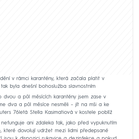
ní v rámci karantény, která začala platit v
 tak byla dnešní bohoslužba slavnostním
 dvou a půl měsících karantény jsem zase v
me dva a půl měsíce nesměli – jít na mši a ke
uters 76letá Stella Kasimatiová v kostele poblíž
 nefunguje ani zdaleka tak, jako před vypuknutím
le, které dovolují udržet mezi lidmi předepsané
ří jsou k dispozici rukavice a dezinfekce a pokud