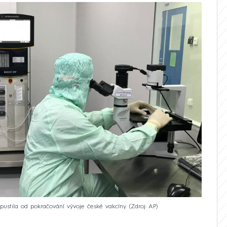
pustila od pokračování vývoje české vakcíny.
Zdroj: AP