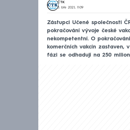
ČTK
3. bře 2021, 11:09
Zástupci Učené společnosti ČR
pokračování vývoje české vakcí
nekompetentní. O pokračování p
komerčních vakcín zastaven, v
fázi se odhadují na 250 milion