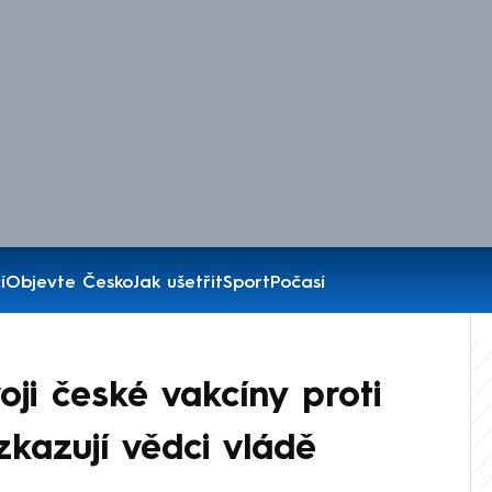
í
Objevte Česko
Jak ušetřit
Sport
Počasí
ji české vakcíny proti
vzkazují vědci vládě