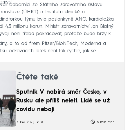
smysl.
vali odborníci ze Státního zdravotního ústavu
ransfuze (ÚHKT) a Institutu klinické a
rdinátorkou týmu byla poslankyně ANO, kardioložka
 4,3 milionu korun. Ministr zdravotnictví Jan Blatný
 vývoji není třeba pokračovat, protože bude brzy k
cíny, a to od firem Pfizer/BioNTech, Moderna a
ku očkovacích látek není tak rychlé, jak se
Čtěte také
Sputnik V nabírá směr Česko, v
Rusku ale příliš neletí. Lidé se už
covidu nebojí
6 min čtení
3. bře 2021, 06:04