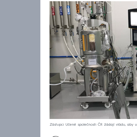
Zástupci Učené společnosti ČR žádají vládu, aby u