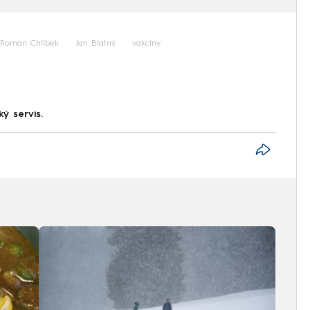
Roman Chlíbek
Jan Blatný
vakcíny
ký servis.