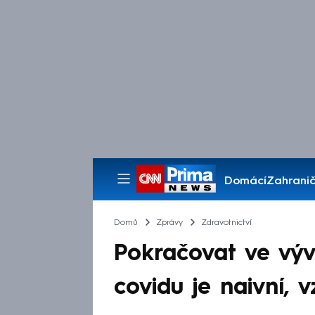
Domácí
Zahranič
Pořady
Domů
Zprávy
Zdravotnictví
Pokračovat ve vývo
covidu je naivní, 