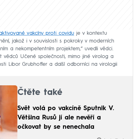
aktivované vakcíny proti covidu
je v kontextu
ní, jakož i v souvislosti s pokroky v moderních
vním a nekompetentním projektem,“ uvedli vědci.
 vědců Učené společnosti, mimo jiné virolog a
i Libor Grubhoffer a další odborníci na virologii
Čtěte také
Svět volá po vakcíně Sputnik V.
Většina Rusů jí ale nevěří a
očkovat by se nenechala