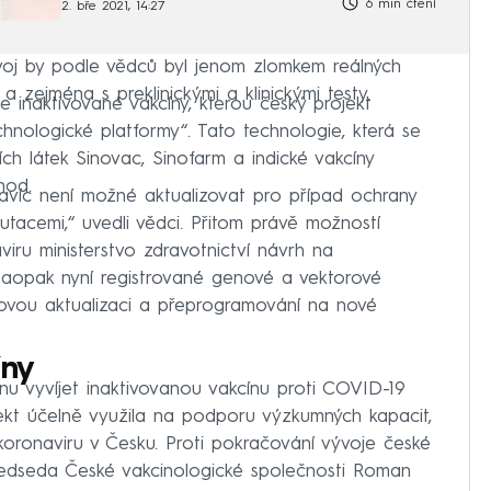
6 min čtení
2. bře 2021, 14:27
voj by podle vědců byl jenom zlomkem reálných
 zejména s preklinickými a klinickými testy.
e inaktivované vakcíny, kterou český projekt
hnologické platformy“. Tato technologie, která se
ch látek Sinovac, Sinofarm a indické vakcíny
hod.
avíc není možné aktualizovat pro případ ochrany
utacemi,“ uvedli vědci. Přitom právě možností
iru ministerstvo zdravotnictví návrh na
aopak nyní registrované genové a vektorové
ovou aktualizaci a přeprogramování na nové
íny
nu vyvíjet inaktivovanou vakcínu proti COVID-19
ekt účelně využila na podporu výzkumných kapacit,
oronaviru v Česku. Proti pokračování vývoje české
 předseda České vakcinologické společnosti Roman