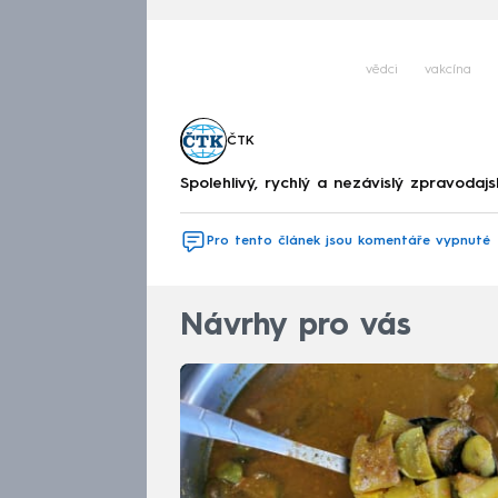
vědci
vakcína
ČTK
Spolehlivý, rychlý a nezávislý zpravodajs
Pro tento článek jsou komentáře vypnuté
Návrhy pro vás