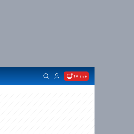
TV živě