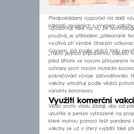
Předpokládaný rozpočet na další vý
nákladů spojených s vývojem vakcíny a
Upozorňují také na to, že technologi
používá, je příkladem „překonané tec
využívá při výrobě čínských očkovací
Covaxin, má podle vědců řadu nevý
„Takto jednou připravenou vakcínu n
před šířícími se novými přirozenými m
ochrany proti novým mutacím koronav
pokračování vývoje zdůvodňovalo. N
vakcíny umožňují podle vědců pohot
varianty koronaviru.
Využití komerční vakc
Vědci proto vládu žádají, aby od plá
upustila a peníze vyhrazené na proj
které mohou pomoci řešit pandemii k
vakcíny se už v úterý vyjádřil také