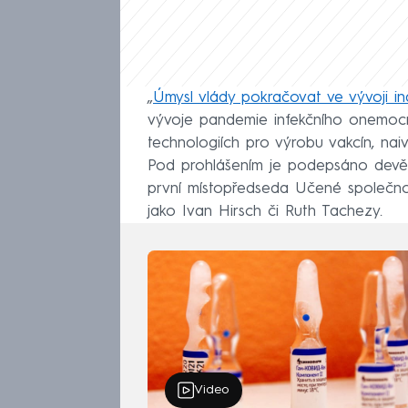
„
Úmysl vlády pokračovat ve vývoji in
vývoje pandemie infekčního onemocně
technologiích pro výrobu vakcín, nai
Pod prohlášením je podepsáno devět
první místopředseda Učené společnost
jako Ivan Hirsch či Ruth Tachezy.
Video