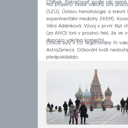
Chlíbek. Pokračovat podle něj nemá 
Na projektu české vakcíny loni praco
(SZÚ), Ústavu hematologie a krevní t
experimentální medicíny (IKEM). Koo
Věra Adámková. Vývoj v první fázi stál
(za ANO) loni v prosinci řekl, že ve
dispozici vakcína komerční.
Dosud byly v EU registrovány tři vak
AstraZeneca. Očkování kvůli nedostat
předpokládalo.