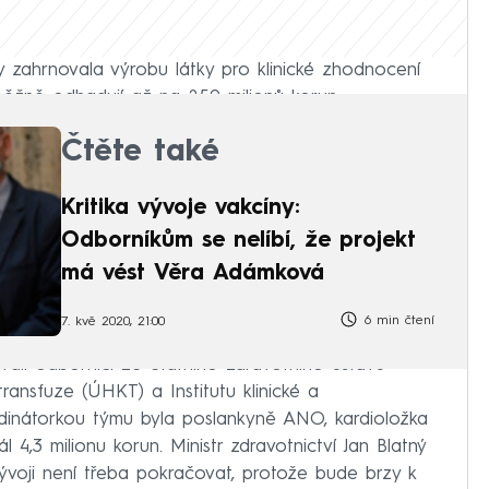
by zahrnovala výrobu látky pro klinické zhodnocení
dběžně odhadují až na 250 milionů korun.
Čtěte také
Kritika vývoje vakcíny:
Odborníkům se nelíbí, že projekt
má vést Věra Adámková
6 min čtení
7. kvě 2020, 21:00
vali odborníci ze Státního zdravotního ústavu
ransfuze (ÚHKT) a Institutu klinické a
rdinátorkou týmu byla poslankyně ANO, kardioložka
 4,3 milionu korun. Ministr zdravotnictví Jan Blatný
 vývoji není třeba pokračovat, protože bude brzy k