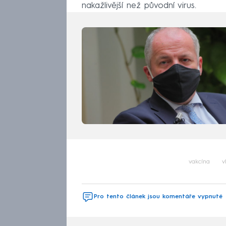
nakažlivější než původní virus.
vakcína
v
Pro tento článek jsou komentáře vypnuté