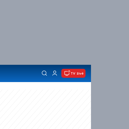
TV živě