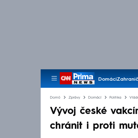
Domácí
Zahranič
Pořady
Domů
Zprávy
Domácí
Politika
Vlád
Vývoj české vakc
chránit i proti mut