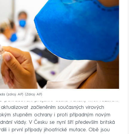
da (zdroj: AP)
Zdroj: AP
lo pokračování projektu české vakcíny kvůli rozšíření
 aktualizovat začleněním současných virových
ysokým stupněm ochrany i proti případným novým
dnání vlády. V Česku se nyní šíří především britská
ili i první případy jihoafrické mutace. Obě jsou