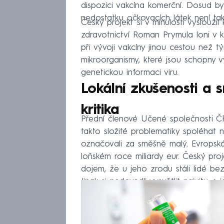
dispozici vakcína komerční. Dosud byl
nedostatku očkovacích látek není tak
Český projekt si v minulosti vysloužil 
zdravotnictví Roman Prymula loni v k
při vývoji vakcíny jinou cestou než 
mikroorganismy, které jsou schopny v
genetickou informaci viru.
Lokální zkušenosti a 
kritika
Přední členové Učené společnosti ČR
takto složité problematiky spoléhat
označovali za směšně malý. Evropská
loňském roce miliardy eur. Český pro
dojem, že u jeho zrodu stáli lidé be
Jinak si nedovedli vysvětlit naivitu, s