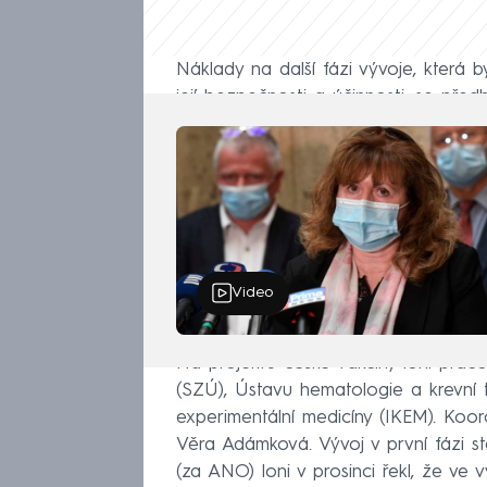
Náklady na další fázi vývoje, která 
její bezpečnosti a účinnosti, se pře
Video
Na projektu české vakcíny loni praco
(SZÚ), Ústavu hematologie a krevní t
experimentální medicíny (IKEM). Koo
Věra Adámková. Vývoj v první fázi stál
(za ANO) loni v prosinci řekl, že ve