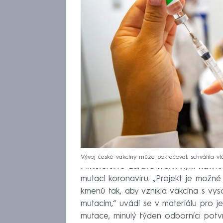
Vývoj české vakcíny může pokračovat, schválila vlá
Ministerstvo zdravotnictví nyní navrh
mutací koronaviru. „Projekt je možné
kmenů tak, aby vznikla vakcína s v
mutacím,“ uvádí se v materiálu pro je
mutace, minulý týden odborníci potvrd