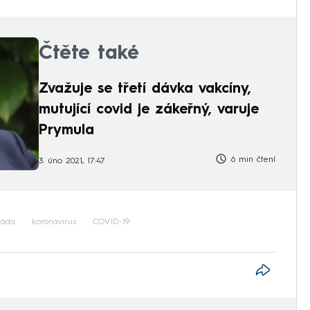
Čtěte také
Zvažuje se třetí dávka vakcíny,
mutující covid je zákeřný, varuje
Prymula
6 min čtení
3. úno 2021, 17:47
láda
koronavirus
COVID-19