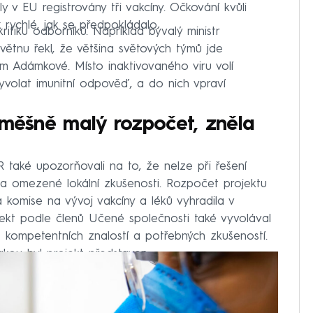
y v EU registrovány tři vakcíny. Očkování kvůli
 rychlé, jak se předpokládalo.
kritiku odborníků. Například bývalý ministr
větnu řekl, že většina světových týmů jde
tým Adámkové. Místo inaktivovaného viru volí
yvolat imunitní odpověď, a do nich vpraví
směšně malý rozpočet, zněla
 také upozorňovali na to, že nelze při řešení
 na omezené lokální zkušenosti. Rozpočet projektu
 komise na vývoj vakcíny a léků vyhradila v
jekt podle členů Učené společnosti také vyvolával
z kompetentních znalostí a potřebných zkušeností.
 jakou byl projekt představen.