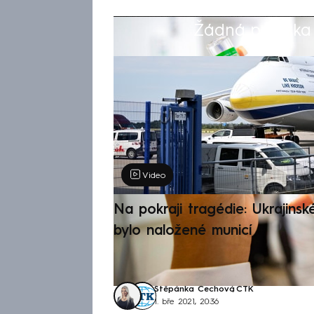
Žádná položka z
Výběr redakce
Video
Na pokraji tragédie: Ukrajinsk
bylo naložené municí
Štěpánka Čechová
,
ČTK
1. bře 2021, 20:36