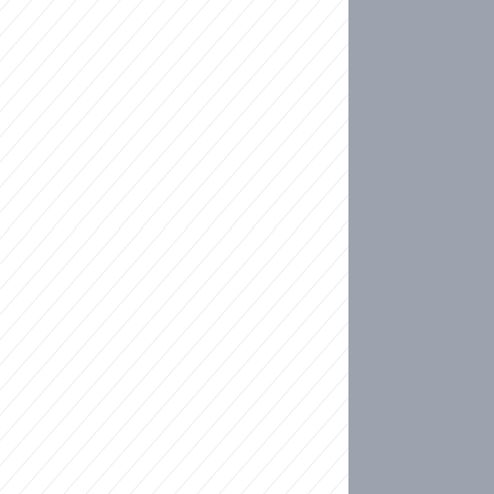
ideo
kat migranty do Česka? Sami by odešli, tvrdí exp
ické sebevraždě