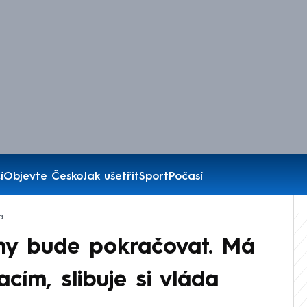
í
Objevte Česko
Jak ušetřit
Sport
Počasí
a
íny bude pokračovat. Má
acím, slibuje si vláda