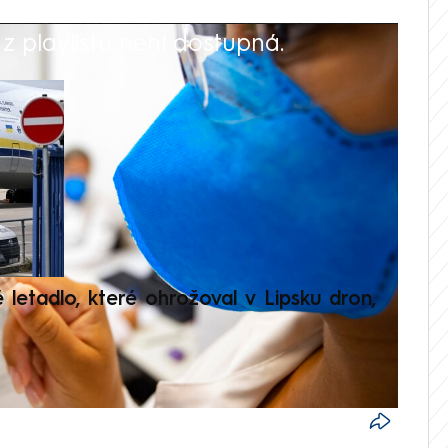
 playlistu není dostupná.
V
é letadlo, které ohrožoval v Lipsku dron,
Přilá
polit