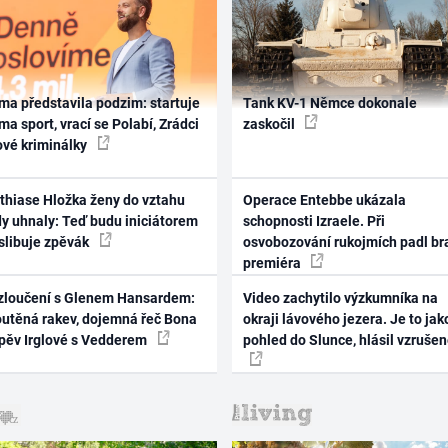
ma představila podzim: startuje
Tank KV-1 Němce dokonale
ma sport, vrací se Polabí, Zrádci
zaskočil
ové kriminálky
thiase Hložka ženy do vztahu
Operace Entebbe ukázala
dy uhnaly: Teď budu iniciátorem
schopnosti Izraele. Při
 slibuje zpěvák
osvobozování rukojmích padl br
premiéra
zloučení s Glenem Hansardem:
Video zachytilo výzkumníka na
outěná rakev, dojemná řeč Bona
okraji lávového jezera. Je to jak
zpěv Irglové s Vedderem
pohled do Slunce, hlásil vzruše