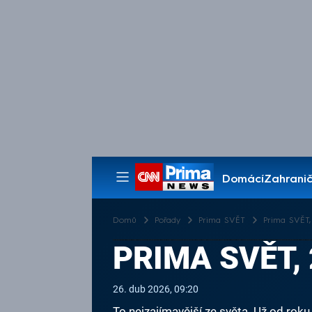
Domácí
Zahranič
Pořady
Domů
Pořady
Prima SVĚT
Prima SVĚT, 
PRIMA SVĚT, 
26. dub 2026, 09:20
To nejzajímavější ze světa. Už od roku