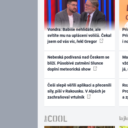
Vondra: Babiše nehlídáte, ale
Pri
svítíte mu na uplácení voličů. Čekal
Pri
jsem od vás víc, řekl Gregor
i n
Nebeská podívaná nad Českem se
Ma
blíží. Působivé zatmění Slunce
vž
doplní meteorická show
já,
Češi slepě věřili aplikaci a přecenili
Ro
síly, píší v Rakousku. V Alpách je
Pr
zachraňoval vrtulník
a 