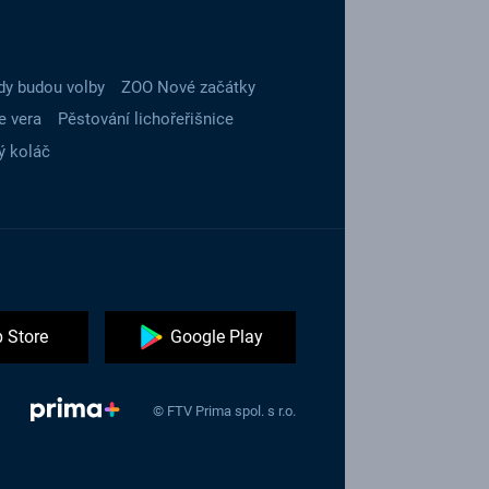
dy budou volby
ZOO Nové začátky
e vera
Pěstování lichořeřišnice
ý koláč
 Store
Google Play
© FTV Prima spol. s r.o.