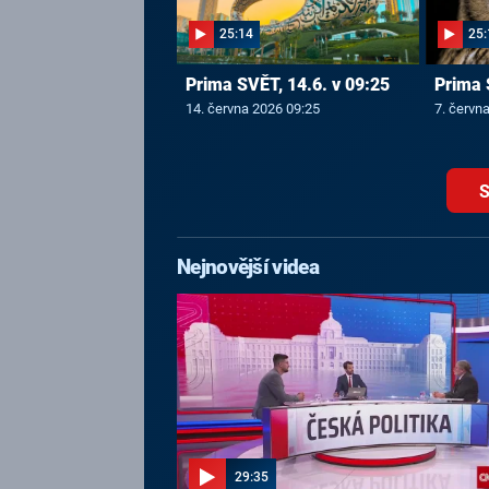
25:14
25:
Prima SVĚT, 14.6. v 09:25
Prima 
14. června 2026 09:25
7. červn
S
Nejnovější videa
29:35