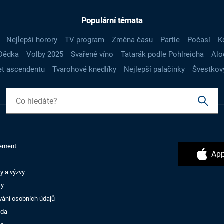
Populární témata
Nejlepší horory
TV program
Změna času
Partie
Počasí
K
Dědka
Volby 2025
Svařené víno
Tatarák podle Pohlreicha
Alo
t ascendentu
Tvarohové knedlíky
Nejlepší palačinky
Švestkov
ement
App
y a výzvy
ty
vání osobních údajů
ěda