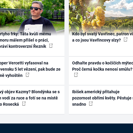
rtyho frky: Táta kvůli mému
Kdo byl svatý Vavřinec, patron v
oru málem přišel o práci,
a co jsou Vavřincovy slzy?
práví kontroverzní Řezník
per Vercetti vyfasoval na
Odhalte pravdu o kočičích mýtec
vensku 5 let vězení, pak bude ze
Proč černá kočka nenosí smůlu?
mě vyhoštěn
vý objev Kazmy? Blondýnka se s
Ibišek americký přitahuje
 vodí za ruce a fotí se na místě
pozornost obřími květy. Pěstuje 
ko Rosecká
snadno