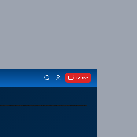
TV živě