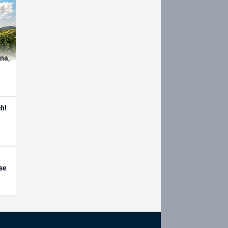
ína,
h!
se