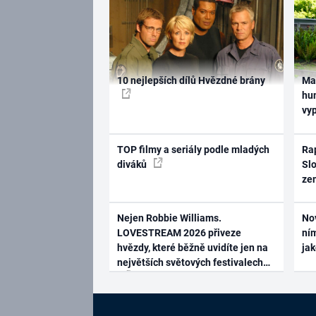
10 nejlepších dílů Hvězdné brány
Ma
hum
vy
TOP filmy a seriály podle mladých
Rap
diváků
Slo
ze
Nejen Robbie Williams.
No
LOVESTREAM 2026 přiveze
ním
hvězdy, které běžně uvidíte jen na
ja
největších světových festivalech