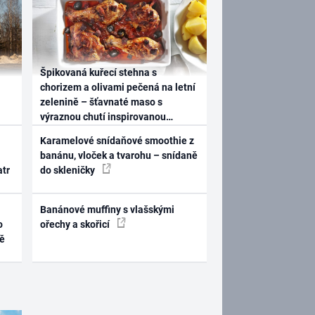
Špikovaná kuřecí stehna s
chorizem a olivami pečená na letní
zelenině – šťavnaté maso s
výraznou chutí inspirovanou
Španělskem
Karamelové snídaňové smoothie z
banánu, vloček a tvarohu – snídaně
atr
do skleničky
Banánové muffiny s vlašskými
o
ořechy a skořicí
ně