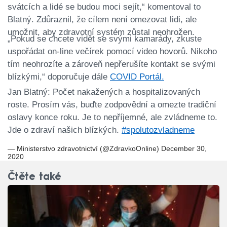
svátcích a lidé se budou moci sejít,“ komentoval to
Blatný. Zdůraznil, že cílem není omezovat lidi, ale
umožnit, aby zdravotní systém zůstal neohrožen.
„Pokud se chcete vidět se svými kamarády, zkuste
uspořádat on-line večírek pomocí video hovorů. Nikoho
tím neohrozíte a zároveň nepřerušíte kontakt se svými
blízkými,“ doporučuje dále
COVID Portál.
Jan Blatný: Počet nakažených a hospitalizovaných
roste. Prosím vás, buďte zodpovědní a omezte tradiční
oslavy konce roku. Je to nepříjemné, ale zvládneme to.
Jde o zdraví našich blízkých.
#spolutozvladneme
— Ministerstvo zdravotnictví (@ZdravkoOnline)
December 30,
2020
Čtěte také