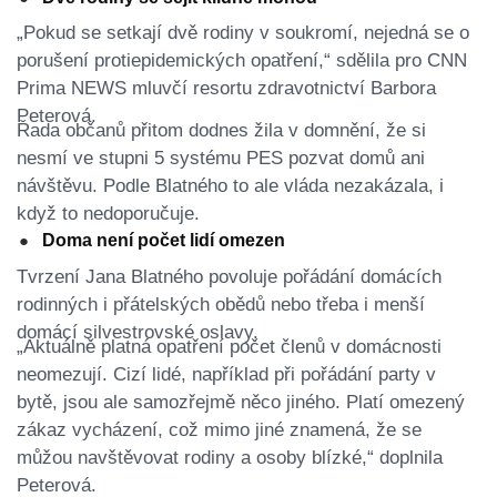
„Pokud se setkají dvě rodiny v soukromí, nejedná se o
porušení protiepidemických opatření,“ sdělila pro CNN
Prima NEWS mluvčí resortu zdravotnictví Barbora
Peterová.
Řada občanů přitom dodnes žila v domnění, že si
nesmí ve stupni 5 systému PES pozvat domů ani
návštěvu. Podle Blatného to ale vláda nezakázala, i
když to nedoporučuje.
Doma není počet lidí omezen
Tvrzení Jana Blatného povoluje pořádání domácích
rodinných i přátelských obědů nebo třeba i menší
domácí silvestrovské oslavy.
„Aktuálně platná opatření počet členů v domácnosti
neomezují. Cizí lidé, například při pořádání party v
bytě, jsou ale samozřejmě něco jiného. Platí omezený
zákaz vycházení, což mimo jiné znamená, že se
můžou navštěvovat rodiny a osoby blízké,“ doplnila
Peterová.