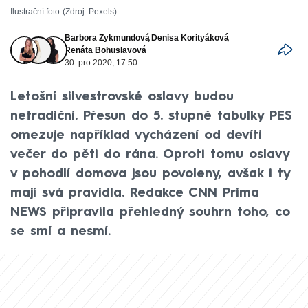
Ilustrační foto
Zdroj: Pexels
Barbora Zykmundová
,
Denisa Korityáková
,
Renáta Bohuslavová
30. pro 2020, 17:50
Letošní silvestrovské oslavy budou
netradiční. Přesun do 5. stupně tabulky PES
omezuje například vycházení od devíti
večer do pěti do rána. Oproti tomu oslavy
v pohodlí domova jsou povoleny, avšak i ty
mají svá pravidla. Redakce CNN Prima
NEWS připravila přehledný souhrn toho, co
se smí a nesmí.