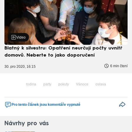
Video
Blatný k silvestru: Opatření neurčují počty uvnitř
domovů. Neberte to jako doporučení
6 min čtení
30. pro 2020, 16:15
rodina
party
pokuty
Vánoce
oslava
Pro tento článek jsou komentáře vypnuté
Návrhy pro vás