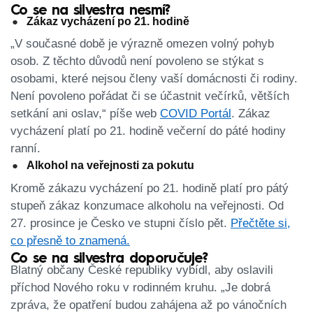
Co se na silvestra nesmí?
Zákaz vycházení po 21. hodině
„V současné době je výrazně omezen volný pohyb
osob. Z těchto důvodů není povoleno se stýkat s
osobami, které nejsou členy vaší domácnosti či rodiny.
Není povoleno pořádat či se účastnit večírků, větších
setkání ani oslav,“ píše web
COVID Portál
. Zákaz
vycházení platí po 21. hodině večerní do páté hodiny
ranní.
Alkohol na veřejnosti za pokutu
Kromě zákazu vycházení po 21. hodině platí pro pátý
stupeň zákaz konzumace alkoholu na veřejnosti. Od
27. prosince je Česko ve stupni číslo pět.
Přečtěte si,
co přesně to znamená.
Co se na silvestra doporučuje?
Blatný občany České republiky vybídl, aby oslavili
příchod Nového roku v rodinném kruhu. „Je dobrá
zpráva, že opatření budou zahájena až po vánočních