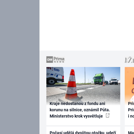
Kraje nedostanou z fondu ani
Pri
korunu na silnice, oznámil Půta.
Pri
Ministerstvo krok vysvětluje
i n
Počasí udělá dvojitou otočku, udeří
Ma