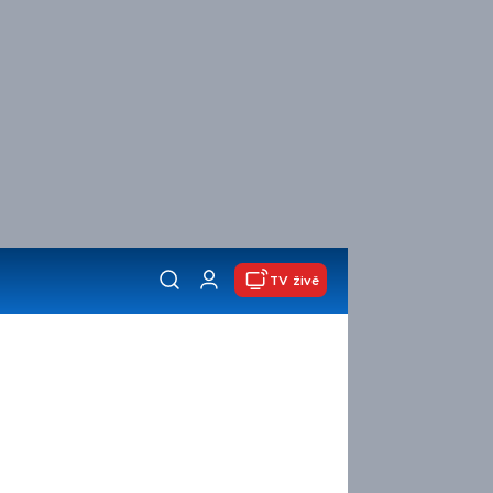
TV živě