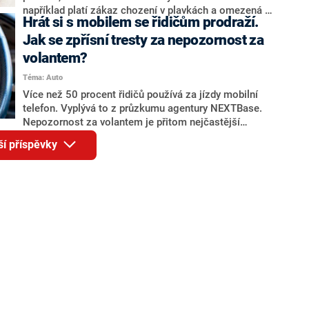
například platí zákaz chození v plavkách a omezená je
Hrát si s mobilem se řidičům prodraží.
konzumace alkoholu na veřejnosti. Přísnější opatření
se rozhodl zavést také turisty oblíbený ostrov Hvar. Za
Jak se zpřísní tresty za nepozornost za
porušení těchto nařízení hrozí vysoké pokuty.
volantem?
Téma: Auto
Více než 50 procent řidičů používá za jízdy mobilní
telefon. Vyplývá to z průzkumu agentury NEXTBase.
Nepozornost za volantem je přitom nejčastější
příčinou dopravních nehod. I proto čekají řidiče od
ší příspěvky
příštího roku přísnější postihy. A to jak finanční, tak i
bodové.