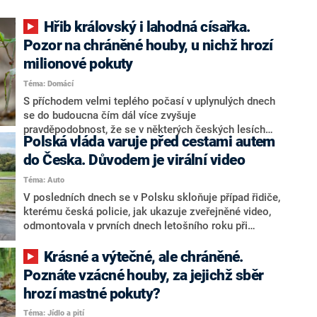
Hřib královský i lahodná císařka.
Pozor na chráněné houby, u nichž hrozí
milionové pokuty
Téma: Domácí
S příchodem velmi teplého počasí v uplynulých dnech
se do budoucna čím dál více zvyšuje
pravděpodobnost, že se v některých českých lesích
Polská vláda varuje před cestami autem
objeví kriticky ohrožené druhy hub. Mezi nejznámější
zástupce této skupiny patří hřib královský a
do Česka. Důvodem je virální video
muchomůrka císařka. V obou případech jde o krásné a
Téma: Auto
hlavně gastronomicky výtečné exponáty. Za jejich sběr
V posledních dnech se v Polsku skloňuje případ řidiče,
ovšem hrozí drastické pokuty, jelikož to jsou zvláště
kterému česká policie, jak ukazuje zveřejněné video,
chráněné druhy. Ministerstvo životního prostředí radí,
odmontovala v prvních dnech letošního roku při
jak při objevení takových hub postupovat.
silniční kontrole registrační značky. Důvodem mají být
starší nezaplacené pokuty. Ty neuhradila leasingová
Krásné a výtečné, ale chráněné.
společnost, která je vlastníkem vozu. Polská vláda v
Poznáte vzácné houby, za jejichž sběr
této souvislosti dokonce vydala varování před cestami
hrozí mastné pokuty?
do Česka s tím, že řidiči mohou v tuzemsku přijít o
registrační značky nebo o pořádný obnos peněz.
Téma: Jídlo a pití