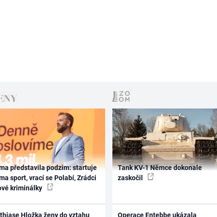
ma představila podzim: startuje
Tank KV-1 Němce dokonale
ma sport, vrací se Polabí, Zrádci
zaskočil
ové kriminálky
thiase Hložka ženy do vztahu
Operace Entebbe ukázala