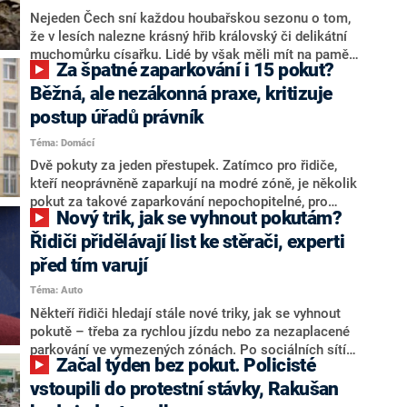
Nejeden Čech sní každou houbařskou sezonu o tom,
že v lesích nalezne krásný hřib královský či delikátní
muchomůrku císařku. Lidé by však měli mít na paměti,
Za špatné zaparkování i 15 pokut?
že za jejich sběr hrozí tučné pokuty. Mezi zvláště
chráněné druhy patří v Česku několik desítek
Běžná, ale nezákonná praxe, kritizuje
zástupců. Ministerstvo životního prostředí i
postup úřadů právník
mykologové radí, jak při objevení takových hub
Téma: Domácí
postupovat.
Dvě pokuty za jeden přestupek. Zatímco pro řidiče,
kteří neoprávněně zaparkují na modré zóně, je několik
pokut za takové zaparkování nepochopitelné, pro
Nový trik, jak se vyhnout pokutám?
úředníky jde o běžnou praxi. Podle právníka by lidé
pokuty navíc platit neměli.
Řidiči přidělávají list ke stěrači, experti
před tím varují
Téma: Auto
Někteří řidiči hledají stále nové triky, jak se vyhnout
pokutě – třeba za rychlou jízdu nebo za nezaplacené
parkování ve vymezených zónách. Po sociálních sítích
Začal týden bez pokut. Policisté
nyní koluje video s návodem, jak využít k překrytí
registrační značky silonový vlasec a list stromu. Už
vstoupili do protestní stávky, Rakušan
ho viděly miliony lidí. Policie nicméně varuje, že triky