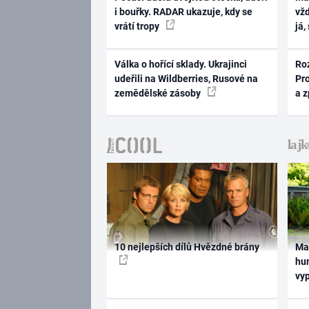
i bouřky. RADAR ukazuje, kdy se
vž
vrátí tropy
já,
Válka o hořící sklady. Ukrajinci
Ro
udeřili na Wildberries, Rusové na
Pr
zemědělské zásoby
a 
10 nejlepších dílů Hvězdné brány
Ma
hum
vy