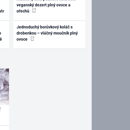
veganský dezert plný ovoce a
atr
ořechů
Jednoduchý borůvkový koláč s
o
drobenkou – vláčný moučník plný
ně
ovoce