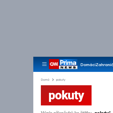
Domácí
Zahranič
Pořady
Domů
pokuty
pokuty