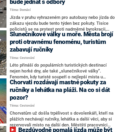
bude jednat s odbory
nefungují a navíc vedou k vysokým pokutám.
Téma: Domácí
Jízda v pruhu vyhrazeném pro autobusy nebo jízda do
zákazu vjezdu bude tento týden bez pokuty. Tisíce
policistů se na protest proti nadměrné byrokracii,
Slunečníkové války u moře. Města brojí
nízkým platům a podstavu rozhodli přestupky, u
kterých je možná i pokuta, řešit pouze domluvou.
proti otravnému fenoménu, turistům
Ministr vnitra Vít Rakušan je připraven s odbory ještě
zabavují ručníky
jednat. Podle něj ale mají policisté do dalších let více
Téma: Cestování
jistot, než měli kdy předtím.
Léto přináší do populárních turistických destinací
nejen horké dny, ale také „slunečníkové války“.
Fenomén, kdy turisté soupeří o nejlepší místa u
Chorvati rozdávají mastné pokuty za
bazénů či na plážích a zabírají je už od brzkých
ranních hodin, se stává problémem. Dokonce vedl k
ručníky a lehátka na pláži. Na co si dát
tomu, že řada zemí zavádí speciální opatření.
pozor?
Téma: Cestování
Chorvatům už došla trpělivost s dovolenkáři, kteří na
plážích nechávají ručníky, lehátka a další věci, aby si
rezervovali místo na další den. Městští pracovníci
Bezdůvodně pomalá jízda může být
začali tyto předměty zabavovat a vrací je za poplatek.