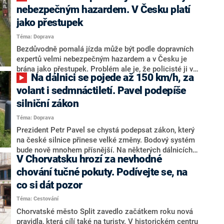
Pokud si je turisté nevyzvednou, věci půjdou na
nebezpečným hazardem. V Česku platí
charitu, informoval místní deník Zadarski List.
jako přestupek
Téma: Doprava
Bezdůvodně pomalá jízda může být podle dopravních
expertů velmi nebezpečným hazardem a v Česku je
brána jako přestupek. Problém ale je, že policisté ji ve
Na dálnici se pojede až 150 km/h, za
statistikách nezaznamenávají, na rozdíl například od
Polska, Velké Británie či Spojených států, kde hrozí
volant i sedmnáctiletí. Pavel podepíše
vysoké pokuty.
silniční zákon
Téma: Doprava
Prezident Petr Pavel se chystá podepsat zákon, který
na české silnice přinese velké změny. Bodový systém
bude nově mnohem přísnější. Na některých dálnicích
V Chorvatsku hrozí za nevhodné
se bude moci jezdit rychlostí až 150 km/h, za volant
legálně usednou i 17letí řidiči. Ne všechny novinky ale
chování tučné pokuty. Podívejte se, na
expertům přijdou rozumné.
co si dát pozor
Téma: Cestování
Chorvatské město Split zavedlo začátkem roku nová
pravidla, která cílí také na turisty. V historickém centru