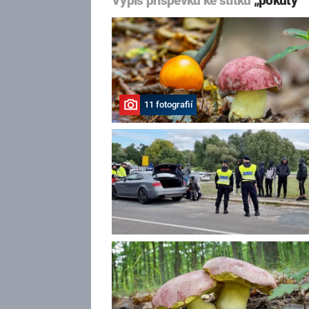
Výpis příspěvků ke štítku
„pokuty“
11 fotografií