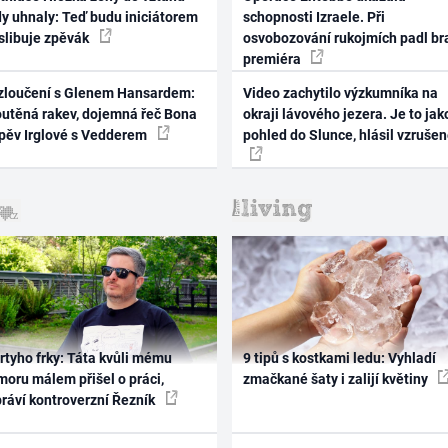
dy uhnaly: Teď budu iniciátorem
schopnosti Izraele. Při
 slibuje zpěvák
osvobozování rukojmích padl br
premiéra
zloučení s Glenem Hansardem:
Video zachytilo výzkumníka na
outěná rakev, dojemná řeč Bona
okraji lávového jezera. Je to jak
zpěv Irglové s Vedderem
pohled do Slunce, hlásil vzruše
rtyho frky: Táta kvůli mému
9 tipů s kostkami ledu: Vyhladí
oru málem přišel o práci,
zmačkané šaty i zalijí květiny
práví kontroverzní Řezník