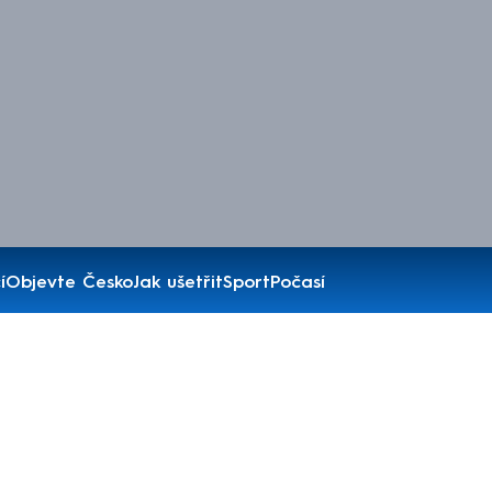
í
Objevte Česko
Jak ušetřit
Sport
Počasí