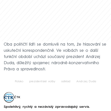
Oba političtí lídři se domluvili na tom, že hlasování se
uskuteční korespondenčně. Ve volbách se o další
funkční období uchází současný prezident Andrzej
Duda, důležitý spojenec národně-konzervativního
Práva a spravedlnosti.
Polsko
prezidentské volby
odklad
Andrzej Duda
ČTK
Spolehlivý, rychlý a nezávislý zpravodajský servis.