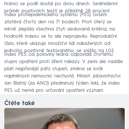
hranici se podíl dostal po dvou dnech. Sedmidenní
průměr pozitivních testů je přibližně 28 procent.
Index protiepidemického systému (PES) ovšem
zůstává čtvrtý den na 71 bodech. Proti úterý se
mírně zlepšila všechna čtyři sledovaná kritéria, na
hodnotě indexu se to ale neprojevilo. Reprodukční
číslo, které ukazuje množství lidí nakažených od
jednoho pozitivně testovaného, se snížilo na 1,02.
Index PES od poloviny ledna odpovídá čtvrtému
stupni opatření proti šíření nákazy. V zemi ale nadále
platí nejpřísnější pátý stupeň, změna se kvůli
naplněnosti nemocnic nechystá. Ministr zdravotnictví
Jan Blatný (za ANO) předminulý týden řekl, že index
PES už nemá pro určování opatření význam.
Čtěte také