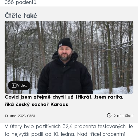
058 pacientů.
Čtěte také
Video
Covid jsem zřejmě chytil už třikrát. Jsem rarita,
říká český sochař Karous
6 min čtení
10. úno 2021, 05:51
V úterý bylo pozitivních 32,4 procenta testovaných. Je
to nejvyšší podíl od 10. ledna. Nad třicetiprocentní