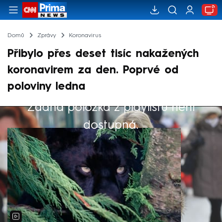
Domů
Zprávy
Koronavirus
Přibylo přes deset tisíc nakažených
koronavirem za den. Poprvé od
poloviny ledna
Žádná položka z playlistu není
Výběr redakce
dostupná.