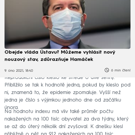
Obejde vláda Ústavu? Můžeme vyhlásit nový
nouzový stav, zdůrazňuje Hamáček
6 min čtení
9. úno 2021, 18:40
Reprodukční číslo kleslo ke středě o dvě setiny.
Přiblížilo se tak k hodnotě jedna, pokud by kleslo pod
ni, znamená to, že epidemie zpomaluje. Vyšší než
jedna je číslo s výjimkou jednoho dne od začátku
února.
Na hodnotu indexu má vliv také průměr počtu
nakažených na 100 tisíc obyvatel za dva týdny, který
se až do úterý několik dní zvyšoval. K dnešku klesl
přibližně o pět na 912 nakažených na 100 tisíc