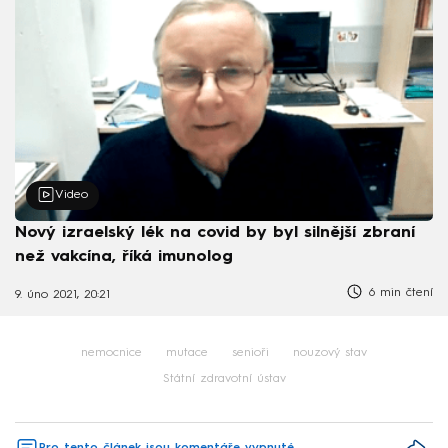
Video
Nový izraelský lék na covid by byl silnější zbraní
než vakcína, říká imunolog
6 min čtení
9. úno 2021, 20:21
nemocnice
mutace
senioři
nouzový stav
Státní zdravotní ústav