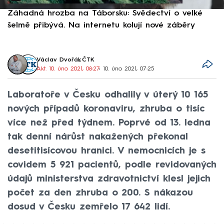
Záhadná hrozba na Táborsku: Svědectví o velké
S
šelmě přibývá. Na internetu kolují nové záběry
d
Václav Dvořák
,
ČTK
Akt. 10. úno 2021, 08:27
• 10. úno 2021, 07:25
Laboratoře v Česku odhalily v úterý 10 165
nových případů koronaviru, zhruba o tisíc
více než před týdnem. Poprvé od 13. ledna
tak denní nárůst nakažených překonal
desetitisícovou hranici. V nemocnicích je s
covidem 5 921 pacientů, podle revidovaných
údajů ministerstva zdravotnictví klesl jejich
počet za den zhruba o 200. S nákazou
dosud v Česku zemřelo 17 642 lidí.