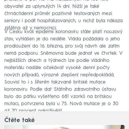
obyvatel za uplynulých 14 dní. Nižší je také
čtrnáctidenní průměr pozitivně testovaných mezi
seniory i podíl hospitalizovaných, u nichž byla nákaza
zjištěna až v nemocnici.
V Česku kvůli epidemii koronaviru stále platí nouzový
stav, vyhlášen je do neděle. Vláda požádala o jeho
prodloužení do 16. března, pro svůj návrh ale zatím
nemá podporu. Sněmovna bude jednat ve čtvrtek. V
nejbližších dnech a týdnech lze podle vládního
materiálu nadále očekávat vysoké denní počty
nových případů, výrazné zlepšení nepředpokládá.
Souvisí to i s šířením takzvané britské mutace
koronaviru. Podle dat Státního zdravotního ústavu
bylo do pátku vyšetřeno 681 vzorků na britskou
mutaci, potvrzena byla u 75. Nová mutace je o 30
až 70 procent nakažlivější.
Čtěte také