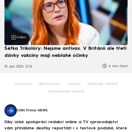
Video
Šéfka Trikolóry: Nejsme antivax. V Británii ale třetí
dávky vakcíny mají neblahé účinky
6 min čtení
10. pro 2021, 21:12
nemocnice
demonstrace
Ostrava
Václavské náměstí
Staroměstské náměstí
CNN Prima NEWS
Díky úzké spolupráci redakcí online a TV zpravodajství
vám přinášíme desítky reportáží i v textové podobě, které