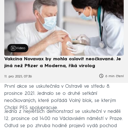
Video
Vakcína Novavax by mohla oslovit neočkované. Je
jiná než Pfizer a Moderna, říká virolog
6 min čtení
11. pro 2021, 07:36
První akce se uskutečnila v Ostravě ve středu 8.
prosince 2021. Jednalo se o druhé setkání
neočkovaných, které pořádá Volný blok, se kterým
Chcípl PES spolupracuje.
Jedna z největších demonstrací se uskuteční v neděli
12. prosince od 14:00 na Václavském náměstí v Praze.
Odtud se po zhruba hodině projevů vydá pochod