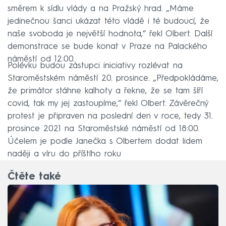
směrem k sídlu vlády a na Pražský hrad. „Máme
jedinečnou šanci ukázat této vládě i té budoucí, že
naše svoboda je největší hodnota,“ řekl Olbert. Další
demonstrace se bude konat v Praze na Palackého
náměstí od 12:00.
Polévku budou zástupci iniciativy rozlévat na
Staroměstském náměstí 20. prosince. „Předpokládáme,
že primátor stáhne kalhoty a řekne, že se tam šíří
covid, tak my jej zastoupíme,“ řekl Olbert. Závěrečný
protest je připraven na poslední den v roce, tedy 31.
prosince 2021 na Staroměstské náměstí od 18:00.
Účelem je podle Janečka s Olbertem dodat lidem
naději a víru do příštího roku
Čtěte také