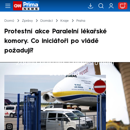
Domů
Zprávy
Domácí
Kraje
Praha
Protestní akce Paralelní lékařské
komory. Co iniciátoři po vládě
požadují?
Žádná položka z playlistu není
Výběr redakce
dostupná.