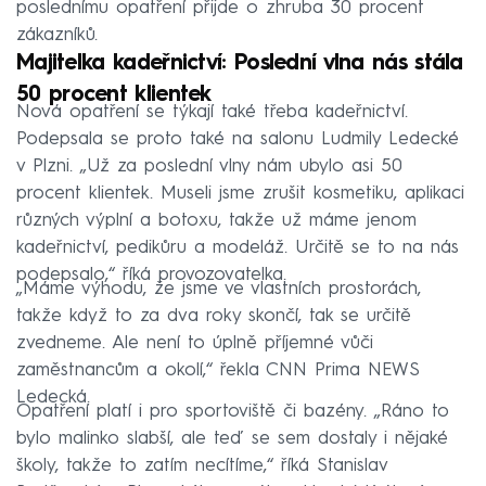
poslednímu opatření přijde o zhruba 30 procent
zákazníků.
Majitelka kadeřnictví: Poslední vlna nás stála
50 procent klientek
Nová opatření se týkají také třeba kadeřnictví.
Podepsala se proto také na salonu Ludmily Ledecké
v Plzni. „Už za poslední vlny nám ubylo asi 50
procent klientek. Museli jsme zrušit kosmetiku, aplikaci
různých výplní a botoxu, takže už máme jenom
kadeřnictví, pedikůru a modeláž. Určitě se to na nás
podepsalo,“ říká provozovatelka.
„Máme výhodu, že jsme ve vlastních prostorách,
takže když to za dva roky skončí, tak se určitě
zvedneme. Ale není to úplně příjemné vůči
zaměstnancům a okolí,“ řekla CNN Prima NEWS
Ledecká.
Opatření platí i pro sportoviště či bazény. „Ráno to
bylo malinko slabší, ale teď se sem dostaly i nějaké
školy, takže to zatím necítíme,“ říká Stanislav