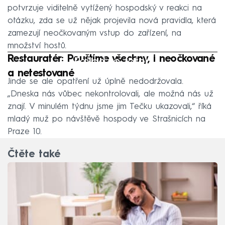
potvrzuje viditelně vytížený hospodský v reakci na
otázku, zda se už nějak projevila nová pravidla, která
zamezují neočkovaným vstup do zařízení, na
množství hostů.
Restauratér: Pouštíme všechny, i neočkované
Failed to fetch
a netestované
Jinde se ale opatření už úplně nedodržovala.
„Dneska nás vůbec nekontrolovali, ale možná nás už
znají. V minulém týdnu jsme jim Tečku ukazovali,“ říká
mladý muž po návštěvě hospody ve Strašnicích na
Praze 10.
Čtěte také