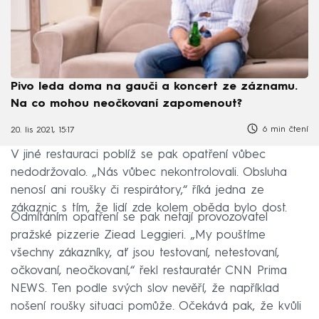
Pivo leda doma na gauči a koncert ze záznamu.
Na co mohou neočkovaní zapomenout?
6 min čtení
20. lis 2021, 15:17
V jiné restauraci poblíž se pak opatření vůbec
nedodržovalo. „Nás vůbec nekontrolovali. Obsluha
nenosí ani roušky či respirátory,“ říká jedna ze
zákaznic s tím, že lidí zde kolem oběda bylo dost.
Odmítáním opatření se pak netají provozovatel
pražské pizzerie Ziead Leggieri. „My pouštíme
všechny zákazníky, ať jsou testovaní, netestovaní,
očkovaní, neočkovaní,“ řekl restauratér CNN Prima
NEWS. Ten podle svých slov nevěří, že například
nošení roušky situaci pomůže. Očekává pak, že kvůli