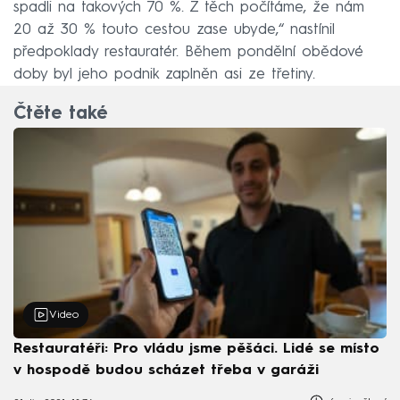
spadli na takových 70 %. Z těch počítáme, že nám
20 až 30 % touto cestou zase ubyde,“ nastínil
předpoklady restauratér. Během pondělní obědové
doby byl jeho podnik zaplněn asi ze třetiny.
Čtěte také
Video
Restauratéři: Pro vládu jsme pěšáci. Lidé se místo
v hospodě budou scházet třeba v garáži