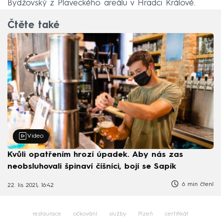
Bydžovský z Plaveckého areálu v Hradci Králové.
Čtěte také
Video
Kvůli opatřením hrozí úpadek. Aby nás zas
neobsluhovali špinaví číšníci, bojí se Sapík
6 min čtení
22. lis 2021, 16:42
restaurace
očkování
služby
Plzeň
certifikát