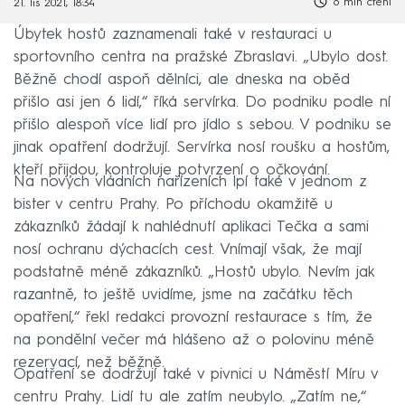
6 min čtení
21. lis 2021, 18:34
Úbytek hostů zaznamenali také v restauraci u
sportovního centra na pražské Zbraslavi. „Ubylo dost.
Běžně chodí aspoň dělníci, ale dneska na oběd
přišlo asi jen 6 lidí,“ říká servírka. Do podniku podle ní
přišlo alespoň více lidí pro jídlo s sebou. V podniku se
jinak opatření dodržují. Servírka nosí roušku a hostům,
kteří přijdou, kontroluje potvrzení o očkování.
Na nových vládních nařízeních lpí také v jednom z
bister v centru Prahy. Po příchodu okamžitě u
zákazníků žádají k nahlédnutí aplikaci Tečka a sami
nosí ochranu dýchacích cest. Vnímají však, že mají
podstatně méně zákazníků. „Hostů ubylo. Nevím jak
razantně, to ještě uvidíme, jsme na začátku těch
opatření,“ řekl redakci provozní restaurace s tím, že
na pondělní večer má hlášeno až o polovinu méně
rezervací, než běžně.
Opatření se dodržují také v pivnici u Náměstí Míru v
centru Prahy. Lidí tu ale zatím neubylo. „Zatím ne,“