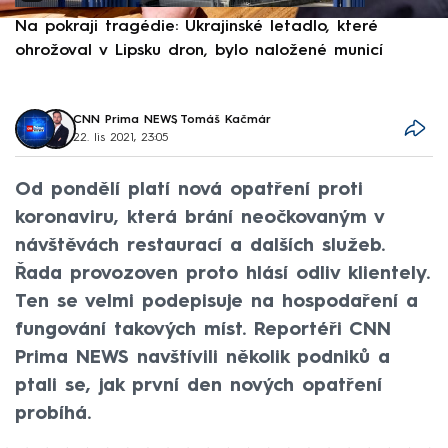
Na pokraji tragédie: Ukrajinské letadlo, které
P
ohrožoval v Lipsku dron, bylo naložené municí
e
CNN Prima NEWS
,
Tomáš Kačmár
22. lis 2021, 23:05
Od pondělí platí nová opatření proti
koronaviru, která brání neočkovaným v
návštěvách restaurací a dalších služeb.
Řada provozoven proto hlásí odliv klientely.
Ten se velmi podepisuje na hospodaření a
fungování takových míst. Reportéři CNN
Prima NEWS navštívili několik podniků a
ptali se, jak první den nových opatření
probíhá.