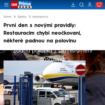
Domů
Zprávy
Koronavirus
První den s novými pravidly:
Restauracím chybí neočkovaní,
některé padnou na polovinu
Žádná položka z playlistu není
Výběr redakce
dostupná.