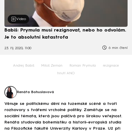
Video
Babiš: Prymula musí rezignovat, nebo ho odvolám.
Je to absolutní katastrofa
6 min čtení
23. říj 2020, 11:00
Andrej Babiš
Miloš Zeman
Roman Prymula
rezignace
hnutí ANO
Renáta Bohuslavová
Věnuje se politickému dění na tuzemské scéně a tvoří
rozhovory s tvářemi vrcholné politiky. Zaměřuje se na
sociální témata, která jsou palčivá pro širokou veřejnost.
Renáta studovala bohemistiku a historii-evropská studia
na Filozofické fakultě Univerzity Karlovy v Praze. Už při