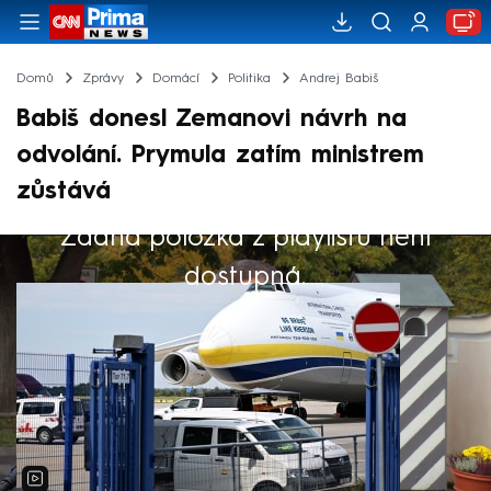
Domů
Zprávy
Domácí
Politika
Andrej Babiš
Babiš donesl Zemanovi návrh na
odvolání. Prymula zatím ministrem
zůstává
Žádná položka z playlistu není
Výběr redakce
dostupná.