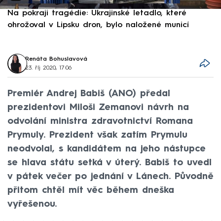
Na pokraji tragédie: Ukrajinské letadlo, které
P
ohrožoval v Lipsku dron, bylo naložené municí
e
Renáta Bohuslavová
23. říj 2020, 17:06
Premiér Andrej Babiš (ANO) předal
prezidentovi Miloši Zemanovi návrh na
odvolání ministra zdravotnictví Romana
Prymuly. Prezident však zatím Prymulu
neodvolal, s kandidátem na jeho nástupce
se hlava státu setká v úterý. Babiš to uvedl
v pátek večer po jednání v Lánech. Původně
přitom chtěl mít věc během dneška
vyřešenou.