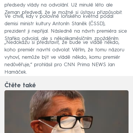
předsedy vlády na odvolání. Už minulé léto ale
Zeman předvedl, že je možné si ústavu přizpůsobit.
Ve chvíli, kdy v polovině loňského května podal
demisi ministr kultury Antonín Staněk (ČSSD),
prezident ji nepřijal. Následně na návrh premiéra sice
Staňka odvolal, ale s několikaměsíčním zpožděním.
„Nedokážu si představit, že bude ve vládě někdo,
koho premiér navrhl odvolat. Věřím, že tomu názoru
vyhoví, nemůže být ve vládě někdo, komu premiér
nedůvěřuje,“ prohlásil pro CNN Prima NEWS Jan
Hamáček.
Čtěte také