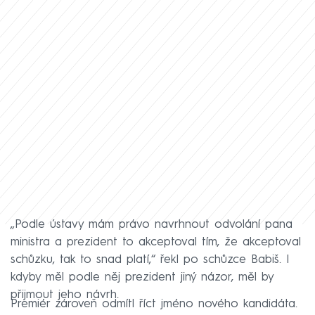
„Podle ústavy mám právo navrhnout odvolání pana
ministra a prezident to akceptoval tím, že akceptoval
schůzku, tak to snad platí,“ řekl po schůzce Babiš. I
kdyby měl podle něj prezident jiný názor, měl by
přijmout jeho návrh.
Premiér zároveň odmítl říct jméno nového kandidáta.