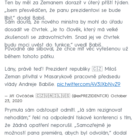
Ten by měl za Zemanem dorazit v úterý příští týden.
„Jsem přesvědčen, že panu prezidentovi se bude
líbit,“ dodal Babiš.
Sám doufá, že nového ministra by mohl do úřadu
dosadit ve čtvrtek. „Je to člověk, který má velké
zkušenosti se zdravotnictvím. Snad jej ve čtvrtek
budu moci uvést do funkce,“ uvedl Babiš.
Původně ale sliboval, že chce mít věc vyřešenou už
během tohoto pátku.
Lány, právě teď! Prezident republiky 🇨🇿 Miloš
Zeman přivítal v Masarykově pracovně předsedu
vlády Andreje Babiše.
pic.twitter.com/4V3JXbNyZ9
— Jiří Ovčáček 🇨🇿🇺🇦🇮🇱🇺🇸 (@exPREZIDENTCR)
October
23, 2020
Prymula sám odstoupit odmítl. „Já sám rezignovat
nehodlám,“ řekl na odpolední tiskové konferenci s tím,
že žádná opatření neporušil. „Samozřejmě je
možností pana premiéra, abych byl odvolán,“ dodal