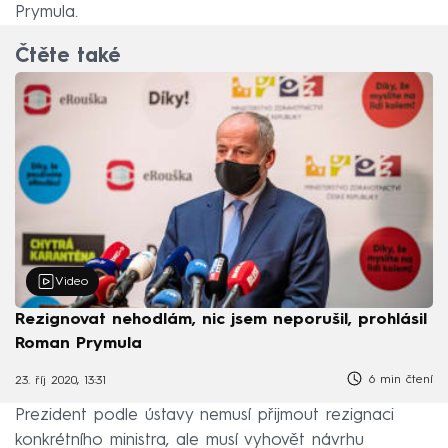
Prymula.
Čtěte také
Video
Rezignovat nehodlám, nic jsem neporušil, prohlásil
Roman Prymula
6 min čtení
23. říj 2020, 13:31
Prezident podle ústavy nemusí přijmout rezignaci
konkrétního ministra, ale musí vyhovět návrhu