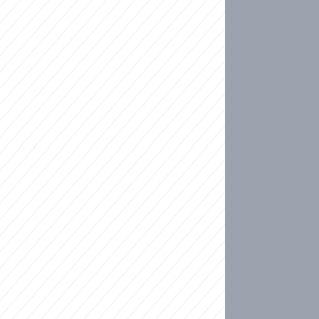
ideo
kat migranty do Česka? Sami by odešli, tvrdí exp
ické sebevraždě