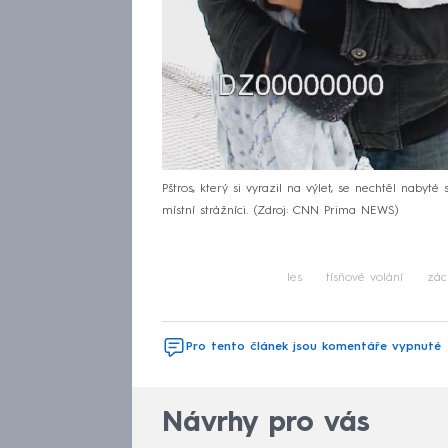
Pštros, který si vyrazil na výlet, se nechtěl naby
místní strážníci.
Zdroj: CNN Prima NEWS
les
tísňové volání
zác
Pro tento článek jsou komentáře vypnuté
Návrhy pro vás