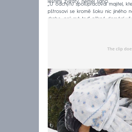
lesními zvířaty, neměl šanci.
„U odchytu spolupracoval majitel, k
pštrosovi se kromě šoku nic jiného n
draho, prý má teď přísné domácí věz