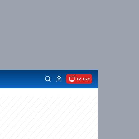
TV živě