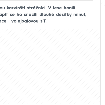
 karvinští strážníci. V lese honili
Lapit se ho snažili dlouhé desítky minut,
e i volejbalovou síť.