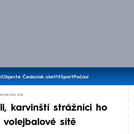
í
Objevte Česko
Jak ušetřit
Sport
Počasí
koslezský kraj
li, karvinští strážníci ho
volejbalové sítě