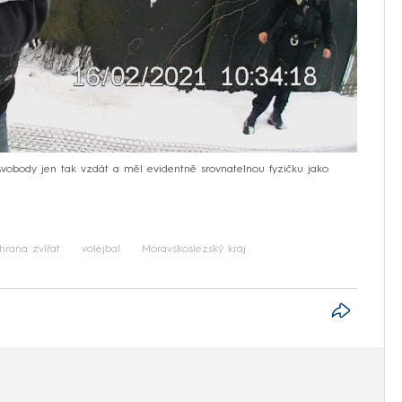
té svobody jen tak vzdát a měl evidentně srovnatelnou fyzičku jako
hrana zvířat
volejbal
Moravskoslezský kraj