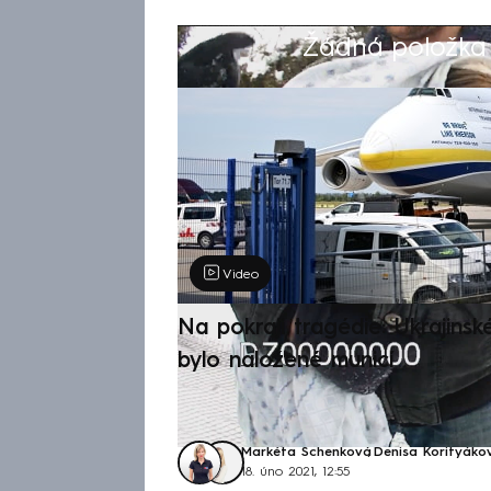
Žádná položka z
Výběr redakce
Video
Na pokraji tragédie: Ukrajinsk
bylo naložené municí
Markéta Schenková
,
Denisa Korityáko
18. úno 2021, 12:55