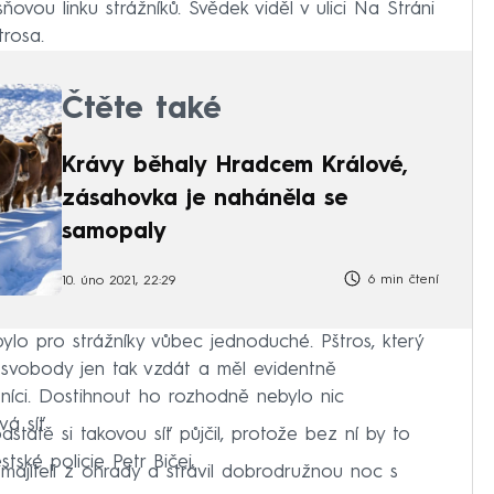
vou linku strážníků. Svědek viděl v ulici Na Stráni
trosa.
Čtěte také
Krávy běhaly Hradcem Králové,
zásahovka je naháněla se
samopaly
6 min čtení
10. úno 2021, 22:29
lo pro strážníky vůbec jednoduché. Pštros, který
té svobody jen tak vzdát a měl evidentně
ážníci. Dostihnout ho rozhodně nebylo nic
á síť.
dstatě si takovou síť půjčil, protože bez ní by to
tské policie Petr Bičej.
 majiteli z ohrady a strávil dobrodružnou noc s