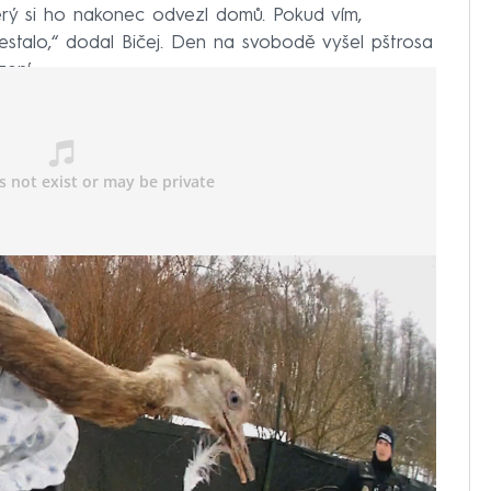
terý si ho nakonec odvezl domů. Pokud vím,
estalo,“ dodal Bičej. Den na svobodě vyšel pštrosa
ení.