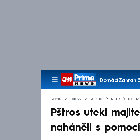
Domácí
Zahranič
Pořady
Domů
Zprávy
Domácí
Kraje
Moravs
Pštros utekl majite
naháněli s pomocí 