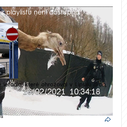
 playlistu není dostupná.
V
é letadlo, které ohrožoval v Lipsku dron,
Přilá
polit
vá