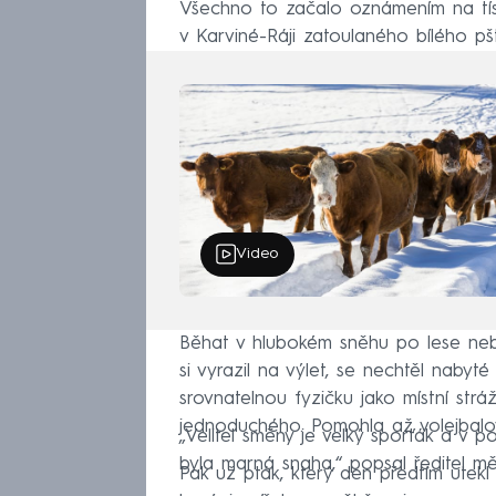
Všechno to začalo oznámením na tísňo
v Karviné-Ráji zatoulaného bílého pš
Video
Běhat v hlubokém sněhu po lese neby
si vyrazil na výlet, se nechtěl naby
srovnatelnou fyzičku jako místní str
jednoduchého. Pomohla až volejbalov
„Velitel směny je velký sporťák a v po
byla marná snaha,“ popsal ředitel měs
Pak už pták, který den předtím utekl