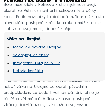
Putinova moc slábne, míní novinářka
Boje mezi křídly v Putinově kruhu nijak neustávají,
akorát že Putin už není příliš schopen tyto půtky
klidnit. Podle novinářky to dokládá myšlenku, že ruská
hlava státu postupně ztrácí kontrolu a může se mu
stát, že o svoji moc jednoduše přijde.
Válka na Ukrajině
Mapa okupované Ukrajiny
Volodymyr Zelenskyj
Infografika: Ukrajinci v ČR
Historie konfliktu
I na něj jsou někteří z hašteřivých politiků naštvaní,
neboť válka na Ukrajině se oproti původním
předpokladům, že bude trvat jen pár dní, táhne již
téměř devět měsíců. A Rusové navíc postupně
ztrácejí dobytá území, své muže a vojenskou