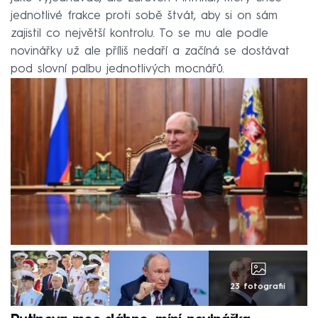
jednotlivé frakce proti sobě štvát, aby si on sám
zajistil co největší kontrolu. To se mu ale podle
novinářky už ale příliš nedaří a začíná se dostávat
pod slovní palbu jednotlivých mocnářů.
23 fotografií