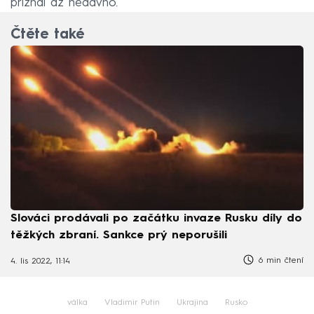
přiznal až nedávno.
Čtěte také
Slováci prodávali po začátku invaze Rusku díly do
těžkých zbraní. Sankce prý neporušili
6 min čtení
4. lis 2022, 11:14
válka
Vladimir Putin
Ukrajina
Rusko