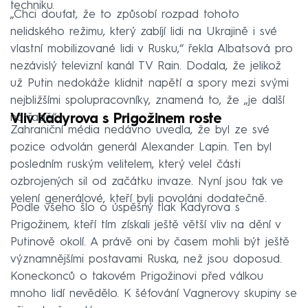
techniku.
„Chci doufat, že to způsobí rozpad tohoto
nelidského režimu, který zabíjí lidi na Ukrajině i své
vlastní mobilizované lidi v Rusku,“ řekla Albatsová pro
nezávislý televizní kanál TV Rain. Dodala, že jelikož
už Putin nedokáže klidnit napětí a spory mezi svými
nejbližšími spolupracovníky, znamená to, že „je další
na řadě“.
Vliv Kadyrova s Prigožinem roste
Zahraniční média nedávno uvedla, že byl ze své
pozice odvolán generál Alexander Lapin. Ten byl
posledním ruským velitelem, který velel části
ozbrojených sil od začátku invaze. Nyní jsou tak ve
velení generálové, kteří byli povoláni dodatečně.
Podle všeho šlo o úspěšný tlak Kadyrova s
Prigožinem, kteří tím získali ještě větší vliv na dění v
Putinově okolí. A právě oni by časem mohli být ještě
významnějšími postavami Ruska, než jsou doposud.
Koneckonců o takovém Prigožinovi před válkou
mnoho lidí nevědělo. K šéfování Vagnerovy skupiny se