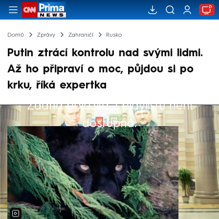
Domů
Zprávy
Zahraničí
Rusko
Putin ztrácí kontrolu nad svými lidmi.
Až ho připraví o moc, půjdou si po
krku, říká expertka
Žádná položka z playlistu není
Výběr redakce
dostupná.