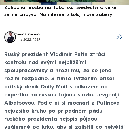
Záhadná hrozba na Táborsku: Svědectví o velké
S
šelmě přibývá. Na internetu kolují nové záběry
d
Tomáš Kačmár
4. lis 2022, 15:27
Ruský prezident Vladimir Putin ztrácí
kontrolu nad svými nejbližšími
spolupracovníky a hrozí mu, že se jeho
režim rozpadne. S tímto tvrzením přišel
britský deník Daily Mail s odkazem na
expertku na ruskou tajnou službu Jevgeniji
Albatsovou. Podle ní si mocnáři z Putinova
nejužšího kruhu po případném pádu
ruského prezidenta nejspíš půjdou
vzájemně po krku, aby si zajistili co největší