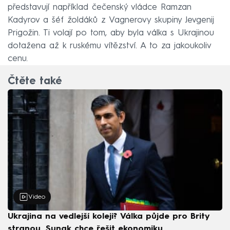
představují například čečenský vládce Ramzan
Kadyrov a šéf žoldáků z Vagnerovy skupiny Jevgenij
Prigožin. Ti volají po tom, aby byla válka s Ukrajinou
dotažena až k ruskému vítězství. A to za jakoukoliv
cenu.
Čtěte také
Video
Ukrajina na vedlejší koleji? Válka půjde pro Brity
stranou, Sunak chce řešit ekonomiku