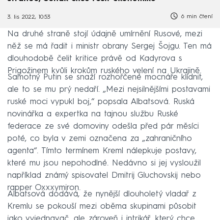
6 min čtení
3. lis 2022, 10:53
Na druhé straně stojí údajně umírnění Rusové, mezi
něž se má řadit i ministr obrany Sergej Šojgu. Ten má
dlouhodobě čelit kritice právě od Kadyrova s
Prigožinem kvůli krokům ruského velení na Ukrajině.
Samotný Putin se snaží rozhořčené mocnáře klidnit,
ale to se mu prý nedaří. „Mezi nejsilnějšími postavami
ruské moci vypukl boj,“ popsala Albatsová. Ruská
novinářka a expertka na tajnou službu Ruské
federace ze své domoviny odešla před pár měsíci
poté, co byla v zemi označena za „zahraničního
agenta“. Tímto termínem Kreml nálepkuje postavy,
které mu jsou nepohodlné. Nedávno si jej vysloužil
například známý spisovatel Dmitrij Gluchovskij nebo
rapper Oxxxymiron.
Albatsová dodává, že nynější dlouholetý vladař z
Kremlu se pokouší mezi oběma skupinami působit
jako vyjednavač, ale zároveň i intrikář, který chce