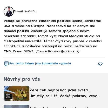
Tomáš Kačmár
Věnuje se převážně zahraniční politické scéně, konkrétně
USA a válce na Ukrajině. Nenechává ho chladným ani
domácí politika, akcentuje témata spojená s naším
resortem zahraničí. Tomáš vystudoval Mediální studia na
Metropolitní univerzitě. Téměř čtyři roky působil v redakci
Echo24.cz a následně nastoupil na pozici redaktora na
CNN Prima NEWS. (Tomas.Kacmar@iprima.cz)
Pro tento článek jsou komentáře vypnuté
Návrhy pro vás
Žebříček nejhorších jídel světa.
Umístily se i tři české pokrmy, vévodí
skandinávská kuchyně