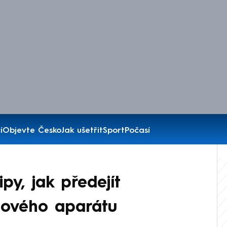
í
Objevte Česko
Jak ušetřit
Sport
Počasí
py, jak předejít
ového aparátu