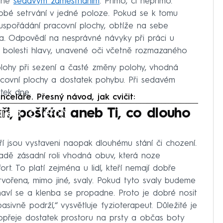
bené
sedavým zaměstnáním
. Přímo, či nepřímo.
obé setrvání v jedné poloze. Pokud se k tomu
uspořádání pracovní plochy, obtíže na sebe
na. Odpovědí na nesprávné návyky při práci u
t bolesti hlavy, unavené oči včetně rozmazaného
olohy při sezení a časté změny polohy, vhodná
acovní plochy a dostatek pohybu. Při sedavém
tek dne.
nceláře. Přesný návod, jak cvičit:
iled to fetch
aři, pošťáci aneb Ti, co dlouho
eří jsou vystaveni naopak dlouhému stání či chození.
padě zásadní roli vhodná obuv, která noze
. To platí zejména u lidí, kteří nemají dobře
tvořena, mimo jiné, svaly. Pokud tyto svaly budeme
ví se a klenba se propadne. Proto je dobré nosit
ivně podrží,“ vysvětluje fyzioterapeut. Důležité je
 dopřeje dostatek prostoru na prsty a občas boty