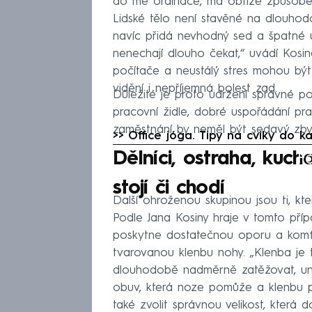
do mé ordinace, má obtíže způso
Lidské tělo není stavěné na dlouhod
navíc přidá nevhodný sed a špatné 
nenechají dlouho čekat,“ uvádí Kosi
počítače a neustálý stres mohou bý
vidění i nepříjemná bolest zad.
Důležité je proto udržení správné p
pracovní židle, dobré uspořádání pr
zaměstnání by neměl být sedavý zby
>> Office jóga. Tipy na cviky do ka
Fa
Dělníci, ostraha, kuch
stojí či chodí
Další ohroženou skupinou jsou ti, kt
Podle Jana Kosiny hraje v tomto pří
poskytne dostatečnou oporu a komfort
tvarovanou klenbu nohy. „Klenba je 
dlouhodobě nadměrně zatěžovat, una
obuv, která noze pomůže a klenbu pas
také zvolit správnou velikost, která