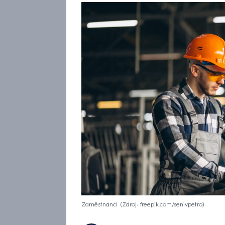
Zaměstnanci
Zdroj: freepik.com/senivpetro