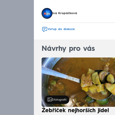
Iva Kropáčková
Vstup do diskuze
Návrhy pro vás
5
fotografií
Žebříček nejhorších jídel