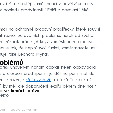
uv řeší nejčastěji zaměstnanci v odvětví security,
 pohledu prodyšnosti i řidiči z povolání,“ říká
ají na ochranné pracovní prostředky, které souvisí
it rozvoji zdravotních problémů, nárok od svého
vá zákoník práce. „A když zaměstnanec pracovní
uje tak, že neplní svoji funkci, zaměstnavatel mu
ňuje také Leonard Mynář.
roblémů
rofesí unaveným nohám dopřát nejen odpovídající
ek, a alespoň před spaním je dát na pár minut do
vence rozvoje
křečových žil
a otoků. Ti, které už
 by měli dle doporučení lékařů během dne nosit i
i ve firmách právo:
petro
iled to fetch
 zad
sedavé zaměstnání