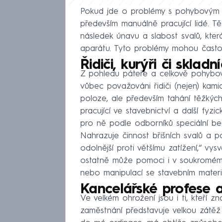
Pokud jde o problémy s pohybovým 
především manuálně pracující lidé. T
následek únavu a slabost svalů, kte
aparátu. Tyto problémy mohou často
Řidiči, kurýři či skladn
Z pohledu páteře a celkově pohybovéh
vůbec považováni řidiči (nejen) kam
poloze, ale především tahání těžkých
pracující ve stavebnictví a další f
pro ně podle odborníků speciální bede
Nahrazuje činnost břišních svalů a p
odolnější proti většímu zatížení,“ vys
ostatně může pomoci i v soukromém ž
nebo manipulací se stavebním materi
Kancelářské profese a
Ve velkém ohrožení jsou i ti, kteří z
zaměstnání představuje velkou zátěž 