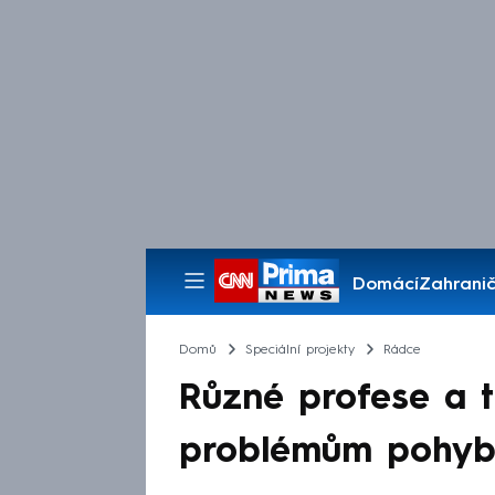
Domácí
Zahranič
Pořady
Domů
Speciální projekty
Rádce
Různé profese a ti
problémům pohyb