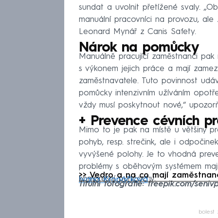
sundat a uvolnit přetížené svaly. „Ob
manuální pracovníci na provozu, ale z
Leonard Mynář z Canis Safety.
Nárok na pomůcky
Manuálně pracující zaměstnanci pak m
s výkonem jejich práce a mají zamez
zaměstnavatele. Tuto povinnost udá
pomůcky intenzivním užíváním opotřeb
vždy musí poskytnout nové,“ upozor
+ Prevence cévních p
Mimo to je pak na místě u většiny p
pohyb, resp. strečink, ale i odpočin
vyvýšené polohy. Je to vhodná pre
problémy s oběhovým systémem mají,
>> Vedro a na co mají zaměstnanc
kompresní punčochy.
Ivana Kropáčková
Titulní fotografie: freepik.com/seniv
Fa
bolest