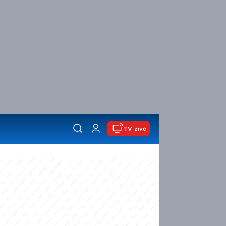
TV živě