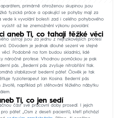
aparátem, primárně ohroženou skupinou jsou
ěžká fyzická práce a opakující se pohyby mají za
rá vede k vyvolání bolesti zad i celého pohybového
 vyústit až ke znemožnění výkonu povolání.
íci aneb Ti, co tahají těžké věci
o ústrojí jsou za jednu z nejrizikovějších profesí
ionů. Důvodem je jednak dlouhé sezení ve stejné
 věcí. Podobně na tom budou skladníci, lidé
yzicky náročné profese. Vhodnou pomůckou je pak
rní pás. „Bederní pás zvyšuje nitrobřišní tlak.
omáhá stabilizovat bederní páteř. Člověk je tak
větluje fyzioterapeut Jan Kosina. Bederní pás
ivotě, například při stěhování těžkého nábytku
álem.
neb Ti, co jen sedí
načnou část své pracovní doby prosedí. I jejich
pro páteř. „Osm z deseti pacientů, kteří přichází