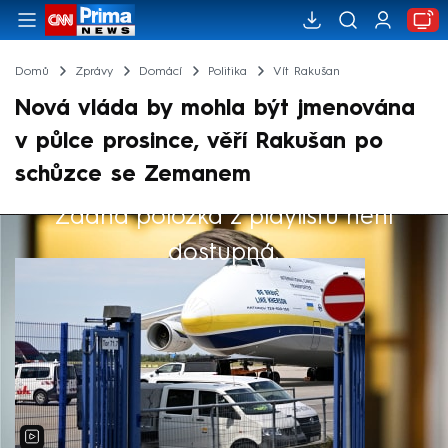
Domů
Zprávy
Domácí
Politika
Vít Rakušan
Nová vláda by mohla být jmenována
v půlce prosince, věří Rakušan po
schůzce se Zemanem
Žádná položka z playlistu není
Výběr redakce
dostupná.