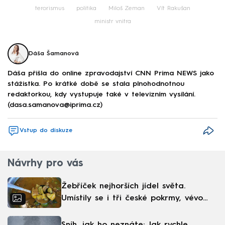
terorismus
politika
Miloš Zeman
Vít Rakušan
ministr vnitra
Dáša Šamanová
Dáša přišla do online zpravodajství CNN Prima NEWS jako
stážistka. Po krátké době se stala plnohodnotnou
redaktorkou, kdy vystupuje také v televizním vysílání.
(dasa.samanova@iprima.cz)
Vstup do diskuze
Návrhy pro vás
Žebříček nejhorších jídel světa.
Umístily se i tři české pokrmy, vévodí
skandinávská kuchyně
Sníh, jak ho neznáte: Jak rychle