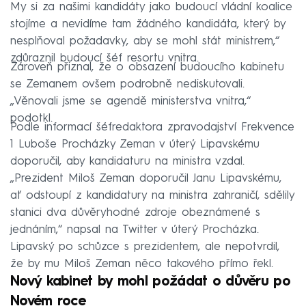
My si za našimi kandidáty jako budoucí vládní koalice
stojíme a nevidíme tam žádného kandidáta, který by
nesplňoval požadavky, aby se mohl stát ministrem,“
zdůraznil budoucí šéf resortu vnitra.
Zároveň přiznal, že o obsazení budoucího kabinetu
se Zemanem ovšem podrobně nediskutovali.
„Věnovali jsme se agendě ministerstva vnitra,“
podotkl.
Podle informací šéfredaktora zpravodajství Frekvence
1 Luboše Procházky Zeman v úterý Lipavskému
doporučil, aby kandidaturu na ministra vzdal.
„Prezident Miloš Zeman doporučil Janu Lipavskému,
ať odstoupí z kandidatury na ministra zahraničí, sdělily
stanici dva důvěryhodné zdroje obeznámené s
jednáním,“ napsal na Twitter v úterý Procházka.
Lipavský po schůzce s prezidentem, ale nepotvrdil,
že by mu Miloš Zeman něco takového přímo řekl.
Nový kabinet by mohl požádat o důvěru po
Novém roce