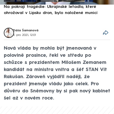
Na pokraji tragédie: Ukrajinské letadlo, které
P
ohrožoval v Lipsku dron, bylo naložené municí
e
Dáša Šamanová
8. pro 2021, 12:01
Nová vláda by mohla být jmenovaná v
polovině prosince, řekl ve středu po
schůzce s prezidentem Milošem Zemanem
kandidát na ministra vnitra a šéf STAN Vít
Rakušan. Zároveň vyjádřil naději, že
prezident jmenuje vládu jako celek. Pro
důvěru do Sněmovny by si pak nový kabinet
šel až v novém roce.