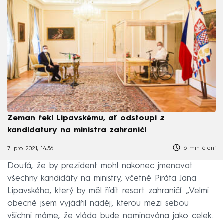
Zeman řekl Lipavskému, ať odstoupí z
kandidatury na ministra zahraničí
6 min čtení
7. pro 2021, 14:56
Doufá, že by prezident mohl nakonec jmenovat
všechny kandidáty na ministry, včetně Piráta Jana
Lipavského, který by měl řídit resort zahraničí. „Velmi
obecně jsem vyjádřil naději, kterou mezi sebou
všichni máme, že vláda bude nominována jako celek.